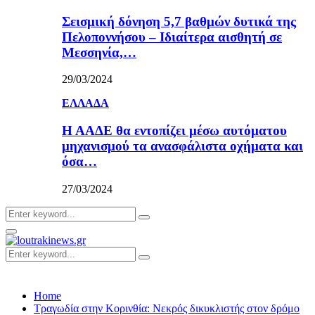
Σεισμική δόνηση 5,7 βαθμών δυτικά της
Πελοποννήσου – Ιδιαίτερα αισθητή σε
Μεσσηνία,…
29/03/2024
ΕΛΛΑΔΑ
Η ΑΑΔΕ θα εντοπίζει μέσω αυτόματου
μηχανισμού τα ανασφάλιστα οχήματα και
όσα…
27/03/2024
Search
Search
for:
Primary
Menu
Search
Search
for:
Home
Τραγωδία στην Κορινθία: Νεκρός δικυκλιστής στον δρόμο