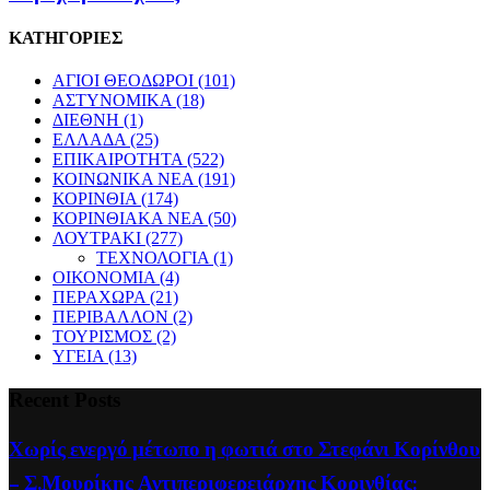
ΚΑΤΗΓΟΡΙΕΣ
ΑΓΙΟΙ ΘΕΟΔΩΡΟΙ
(101)
ΑΣΤΥΝΟΜΙΚΑ
(18)
ΔΙΕΘΝΗ
(1)
ΕΛΛΑΔΑ
(25)
ΕΠΙΚΑΙΡΟΤΗΤΑ
(522)
ΚΟΙΝΩΝΙΚΑ ΝΕΑ
(191)
ΚΟΡΙΝΘΙΑ
(174)
ΚΟΡΙΝΘΙΑΚΑ ΝΕΑ
(50)
ΛΟΥΤΡΑΚΙ
(277)
ΤΕΧΝΟΛΟΓΙΑ
(1)
ΟΙΚΟΝΟΜΙΑ
(4)
ΠΕΡΑΧΩΡΑ
(21)
ΠΕΡΙΒΑΛΛΟΝ
(2)
ΤΟΥΡΙΣΜΟΣ
(2)
ΥΓΕΙΑ
(13)
Recent Posts
Χωρίς ενεργό μέτωπο η φωτιά στο Στεφάνι Κορίνθου
– Σ.Μουρίκης Αντιπεριφερειάρχης Κορινθίας: