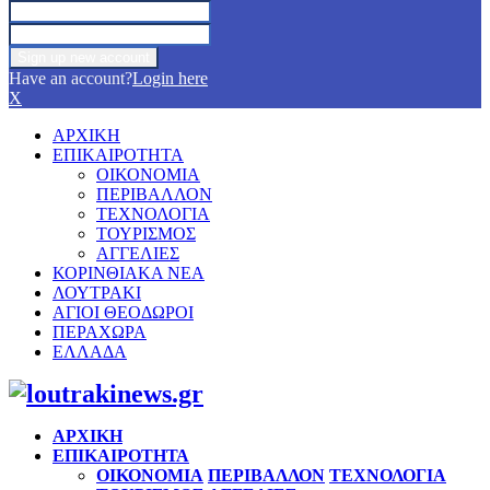
Have an account?
Login here
X
ΑΡΧΙΚΗ
ΕΠΙΚΑΙΡΟΤΗΤΑ
ΟΙΚΟΝΟΜΙΑ
ΠΕΡΙΒΑΛΛΟΝ
ΤΕΧΝΟΛΟΓΙΑ
ΤΟΥΡΙΣΜΟΣ
ΑΓΓΕΛΙΕΣ
ΚΟΡΙΝΘΙΑΚΑ ΝΕΑ
ΛΟΥΤΡΑΚΙ
ΑΓΙΟΙ ΘΕΟΔΩΡΟΙ
ΠΕΡΑΧΩΡΑ
ΕΛΛΑΔΑ
Facebook
Twitter
Instagram
Pinterest
Youtube
ΑΡΧΙΚΗ
ΕΠΙΚΑΙΡΟΤΗΤΑ
ΟΙΚΟΝΟΜΙΑ
ΠΕΡΙΒΑΛΛΟΝ
ΤΕΧΝΟΛΟΓΙΑ