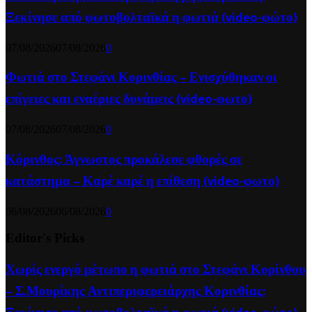
Ξεκίνησε από φωτοβολταϊκά η φωτιά (video-φώτο)
07/08/2026
07/08/2026
0
Φωτιά στο Στεφάνι Κορινθίας – Ενισχύθηκαν οι
επίγειες και εναέριες δυνάμεις (video-φωτο)
07/08/2026
07/08/2026
0
Κόρινθος: Άγνωστος προκάλεσε φθορές σε
κατάστημα – Καρέ καρέ η επίθεση (video-φωτο)
06/08/2026
06/08/2026
0
Editor's Picks
Χωρίς ενεργό μέτωπο η φωτιά στο Στεφάνι Κορίνθου
– Σ.Μουρίκης Αντιπεριφερειάρχης Κορινθίας: