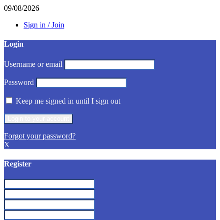
09/08/2026
Sign in / Join
Login
Username or email
Password
Keep me signed in until I sign out
Forgot your password?
X
Register