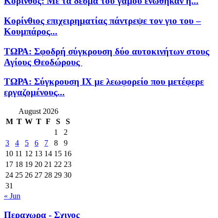
Κόρινθος: Με τα δεσμά του γάμου ενώθηκαν η...
Κορίνθιος επιχειρηματίας πάντρεψε τον γιο του –
Κουμπάρος...
ΤΩΡΑ: Σφοδρή σύγκρουση δύο αυτοκινήτων στους
Αγίους Θεοδώρους
ΤΩΡΑ: Σύγκρουση ΙΧ με λεωφορείο που μετέφερε
εργαζομένους...
August 2026
M
T
W
T
F
S
S
1
2
3
4
5
6
7
8
9
10
11
12
13
14
15
16
17
18
19
20
21
22
23
24
25
26
27
28
29
30
31
« Jun
Περαχωρα - Σχινος