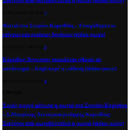
Ξεκίνησε από φωτοβολταϊκά η φωτιά (video-φώτο)
07/08/2026
07/08/2026
0
Φωτιά στο Στεφάνι Κορινθίας – Ενισχύθηκαν οι
επίγειες και εναέριες δυνάμεις (video-φωτο)
07/08/2026
07/08/2026
0
Κόρινθος: Άγνωστος προκάλεσε φθορές σε
κατάστημα – Καρέ καρέ η επίθεση (video-φωτο)
06/08/2026
06/08/2026
0
Lifestyle
Χωρίς ενεργό μέτωπο η φωτιά στο Στεφάνι Κορίνθου
– Σ.Μουρίκης Αντιπεριφερειάρχης Κορινθίας:
Ξεκίνησε από φωτοβολταϊκά η φωτιά (video-φώτο)