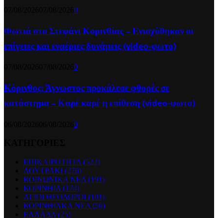
07/08/2026
07/08/2026
0
Φωτιά στο Στεφάνι Κορινθίας – Ενισχύθηκαν οι
επίγειες και εναέριες δυνάμεις (video-φωτο)
07/08/2026
07/08/2026
0
Κόρινθος: Άγνωστος προκάλεσε φθορές σε
κατάστημα – Καρέ καρέ η επίθεση (video-φωτο)
06/08/2026
06/08/2026
0
ΚΑΤΗΓΟΡΙΕΣ
ΕΠΙΚΑΙΡΟΤΗΤΑ
(522)
ΛΟΥΤΡΑΚΙ
(276)
ΚΟΙΝΩΝΙΚΑ ΝΕΑ
(191)
ΚΟΡΙΝΘΙΑ
(174)
ΑΓΙΟΙ ΘΕΟΔΩΡΟΙ
(101)
ΚΟΡΙΝΘΙΑΚΑ ΝΕΑ
(50)
ΕΛΛΑΔΑ
(25)