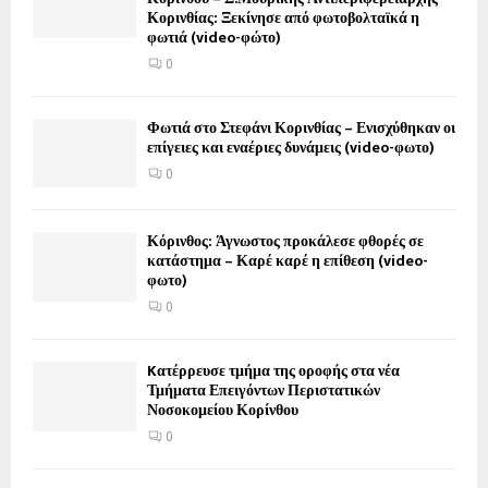
Κορινθίας: Ξεκίνησε από φωτοβολταϊκά η
φωτιά (video-φώτο)
0
Φωτιά στο Στεφάνι Κορινθίας – Ενισχύθηκαν οι
επίγειες και εναέριες δυνάμεις (video-φωτο)
0
Κόρινθος: Άγνωστος προκάλεσε φθορές σε
κατάστημα – Καρέ καρέ η επίθεση (video-
φωτο)
0
Kατέρρευσε τμήμα της οροφής στα νέα
Τμήματα Επειγόντων Περιστατικών
Νοσοκομείου Κορίνθου
0