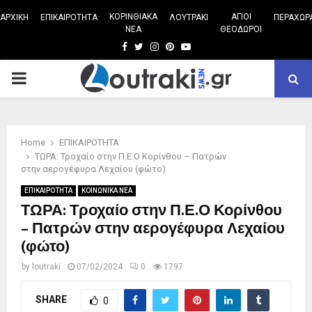
ΚΟΡΙΝΘΙΑΚΑ
ΑΓΙΟΙ
ΑΡΧΙΚΗ
ΕΠΙΚΑΙΡΟΤΗΤΑ
ΛΟΥΤΡΑΚΙ
ΠΕΡΑΧΩΡ
ΝΕΑ
ΘΕΟΔΩΡΟΙ
Facebook
Twitter
Instagram
Pinterest
Youtube
PRIMARY
MENU
Home
ΕΠΙΚΑΙΡΟΤΗΤΑ
ΤΩΡΑ: Τροχαίο στην Π.Ε.Ο Κορίνθου – Πατρών
στην αερογέφυρα Λεχαίου (φώτο)
ΕΠΙΚΑΙΡΟΤΗΤΑ
ΚΟΙΝΩΝΙΚΑ ΝΕΑ
ΤΩΡΑ: Τροχαίο στην Π.Ε.Ο Κορίνθου
– Πατρών στην αερογέφυρα Λεχαίου
(φώτο)
by
loutraki
07/02/2024
0
1797
SHARE
0