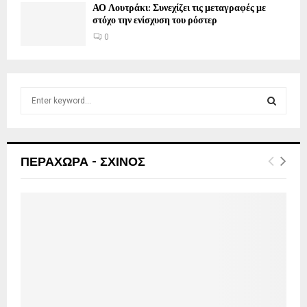
ΑΟ Λουτράκι: Συνεχίζει τις μεταγραφές με
στόχο την ενίσχυση του ρόστερ
0
S
e
a
S
r
c
E
ΠΕΡΑΧΩΡΑ - ΣΧΙΝΟΣ
h
f
A
o
r
R
:
C
H