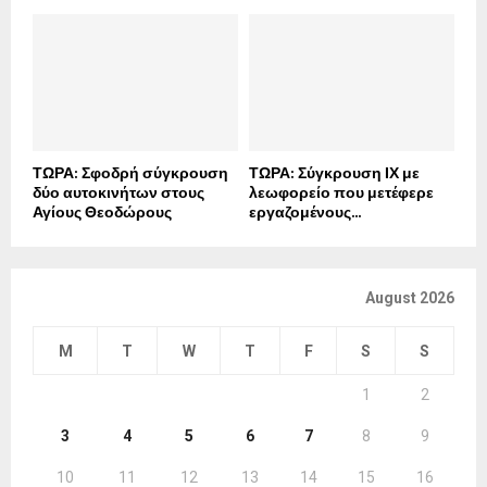
ΤΩΡΑ: Σφοδρή σύγκρουση
ΤΩΡΑ: Σύγκρουση ΙΧ με
δύο αυτοκινήτων στους
λεωφορείο που μετέφερε
Αγίους Θεοδώρους
εργαζομένους...
August 2026
M
T
W
T
F
S
S
1
2
3
4
5
6
7
8
9
10
11
12
13
14
15
16