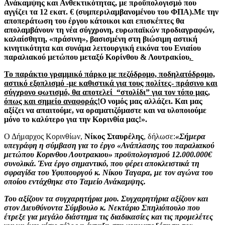
Ανάκαμψης και Ανθεκτικότητας, με προϋπολογισμό που
αγγίζει τα 12 εκατ. € (συμπεριλαμβανομένου του ΦΠΑ).Με την
αποπεράτωση του έργου κάτοικοι και επισκέπτες θα
απολαμβάνουν τη νέα σύγχρονη, ευρωπαϊκών προδιαγραφών,
καλαίσθητη, «πράσινη», βασισμένη στη βιώσιμη αστική
κινητικότητα και συνάμα λειτουργική εικόνα του Ενιαίου
παραλιακού μετώπου μεταξύ Κορίνθου & Λουτρακίου
.
Το παράκτιο γραμμικό πάρκο με πεζόδρομο, ποδηλατόδρομο,
αστικό εξοπλισμό -με καθιστικά για τους πολίτες- πράσινο και
σύγχρονο φωτισμό, θα αποτελεί “στολίδι” για τον τόπο μας,
όπως και σημείο αναφοράς!
Ο νομός μας αλλάζει. Και μας
αξίζει να απαιτούμε, να οραματιζόμαστε και να υλοποιούμε
μόνο το καλύτερο για την Κορινθία μας!».
Ο Δήμαρχος Κορινθίων,
Νίκος Σταυρέλης
, δήλωσε:
«Σήμερα
υπεγράφη η σύμβαση για το έργο «Ανάπλασης του παραλιακού
μετώπου Κορινθου Λουτρακιου» προϋπολογισμού 12.000.000€
συνολικά. Ένα έργο σημαντικό, που φέρει αποκλειστικά τη
σφραγίδα του Υφυπουργού κ. Νίκου Ταγαρα, με τον αγώνα του
οποίου εντάχθηκε στο Ταμείο Ανάκαμψης.
Του αξίζουν τα συγχαρητήρια μου. Συγχαρητήρια αξίζουν και
στον Διευθύνοντα Σύμβουλο κ. Νεκτάριο Σπηλιόπουλο που
έτρεξε για μεγάλο διάστημα τις διαδικασίες και τις προμελέτες