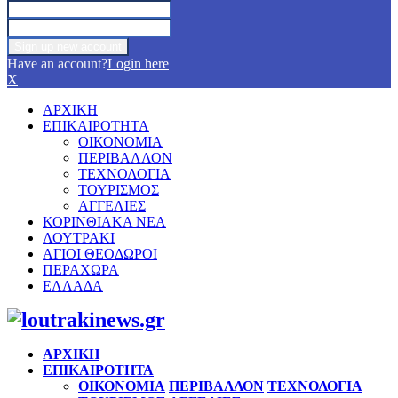
Have an account?
Login here
X
ΑΡΧΙΚΗ
ΕΠΙΚΑΙΡΟΤΗΤΑ
ΟΙΚΟΝΟΜΙΑ
ΠΕΡΙΒΑΛΛΟΝ
ΤΕΧΝΟΛΟΓΙΑ
ΤΟΥΡΙΣΜΟΣ
ΑΓΓΕΛΙΕΣ
ΚΟΡΙΝΘΙΑΚΑ ΝΕΑ
ΛΟΥΤΡΑΚΙ
ΑΓΙΟΙ ΘΕΟΔΩΡΟΙ
ΠΕΡΑΧΩΡΑ
ΕΛΛΑΔΑ
Facebook
Twitter
Instagram
Pinterest
Youtube
ΑΡΧΙΚΗ
ΕΠΙΚΑΙΡΟΤΗΤΑ
ΟΙΚΟΝΟΜΙΑ
ΠΕΡΙΒΑΛΛΟΝ
ΤΕΧΝΟΛΟΓΙΑ