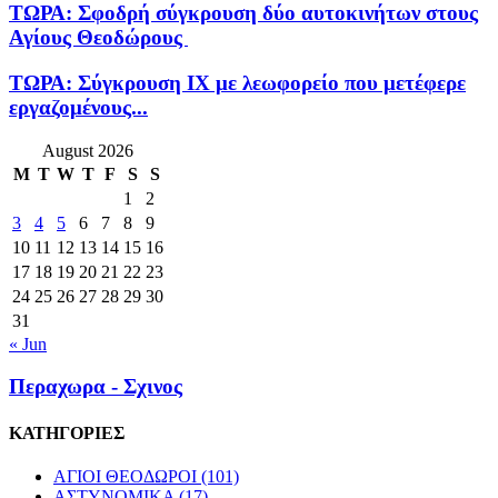
ΤΩΡΑ: Σφοδρή σύγκρουση δύο αυτοκινήτων στους
Αγίους Θεοδώρους
ΤΩΡΑ: Σύγκρουση ΙΧ με λεωφορείο που μετέφερε
εργαζομένους...
August 2026
M
T
W
T
F
S
S
1
2
3
4
5
6
7
8
9
10
11
12
13
14
15
16
17
18
19
20
21
22
23
24
25
26
27
28
29
30
31
« Jun
Περαχωρα - Σχινος
ΚΑΤΗΓΟΡΙΕΣ
ΑΓΙΟΙ ΘΕΟΔΩΡΟΙ
(101)
ΑΣΤΥΝΟΜΙΚΑ
(17)