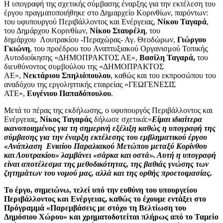
Η υπογραφή της σχετικής σύμβασης έναρξης για την εκτέλεση του
έργου πραγματοποιήθηκε στο Δημαρχείο Κορινθίων, παρόντων:
του υφυπουργού Περιβάλλοντος και Ενέργειας,
Νίκου Ταγαρά
,
του Δημάρχου Κορινθίων,
Νίκου Σταυρέλη
, του
δημάρχου Λουτρακίου -Περαχώρας- Αγ. Θεοδώρων,
Γιώργου
Γκιώνη
, του προέδρου του Αναπτυξιακού Οργανισμού Τοπικής
Αυτοδιοίκησης «ΔΗΜΟΠΡΑΚΤΟΣ ΑΕ»,
Βασίλη Ταγαρά,
του
διευθύνοντος συμβούλου της «ΔΗΜΟΠΡΑΚΤΟΣ
ΑΕ»,
Νεκτάριου Σπηλιόπουλου
, καθώς και του εκπροσώπου του
αναδόχου της εργοληπτικής εταιρείας «ΓΕΩΓΕΝΕΣΙΣ
ΑΤΕ»,
Ευγένιου Παπαδόπουλου
.
Μετά το πέρας της εκδήλωσης, ο υφυπουργός Περιβάλλοντος και
Ενέργειας,
Νίκος Ταγαράς
δήλωσε σχετικά:«
Είμαι ιδιαίτερα
ικανοποιημένος για τη σημερινή εξέλιξη καθώς η υπογραφή της
σύμβασης για την έναρξη εκτέλεσης του εμβληματικού έργου
«Ανάπλαση Ενιαίου Παραλιακού Μετώπου μεταξύ Κορίνθου
και Λουτρακίου» λαμβάνει «σάρκα και οστά». Αυτή η υπογραφή
είναι αποτέλεσμα της μεθοδικότητας, της βαθιάς γνώσης των
ζητημάτων του νομού μας, αλλά και της ορθής προετοιμασίας.
Το έργο, σημειώνω, τελεί υπό την ευθύνη του υπουργείου
Περιβάλλοντος και Ενέργειας, καθώς το έχουμε εντάξει στο
Πρόγραμμά «Παρεμβάσεις με στόχο τη Βελτίωση του
Δημόσιου Χώρου» και χρηματοδοτείται πλήρως από το Ταμείο