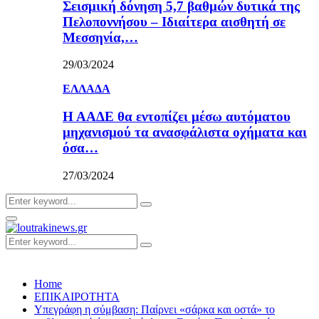
Σεισμική δόνηση 5,7 βαθμών δυτικά της
Πελοποννήσου – Ιδιαίτερα αισθητή σε
Μεσσηνία,…
29/03/2024
ΕΛΛΑΔΑ
Η ΑΑΔΕ θα εντοπίζει μέσω αυτόματου
μηχανισμού τα ανασφάλιστα οχήματα και
όσα…
27/03/2024
Search
Search
for:
Primary
Menu
Search
Search
for:
Home
ΕΠΙΚΑΙΡΟΤΗΤΑ
Υπεγράφη η σύμβαση: Παίρνει «σάρκα και οστά» το