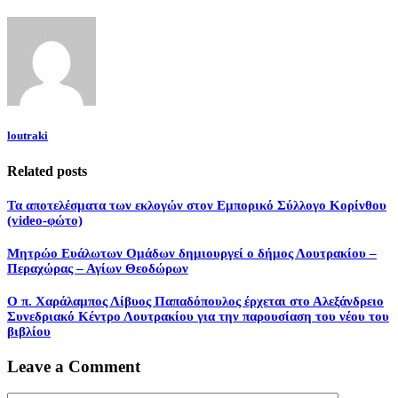
loutraki
Related posts
Τα αποτελέσματα των εκλογών στον Εμπορικό Σύλλογο Κορίνθου
(video-φώτο)
Μητρώο Ευάλωτων Ομάδων δημιουργεί ο δήμος Λουτρακίου –
Περαχώρας – Αγίων Θεοδώρων
Ο π. Χαράλαμπος Λίβυος Παπαδόπουλος έρχεται στο Αλεξάνδρειο
Συνεδριακό Κέντρο Λουτρακίου για την παρουσίαση του νέου του
βιβλίου
Leave a Comment