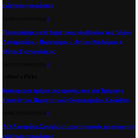
ενίσχυση του ρόστερ
05/08/2026
05/08/2026
0
Παραιτήθηκε από δημοτικός σύμβουλος του Δήμου
Λουτρακίου – Περαχώρας – Αγίων Θεοδώρων o
Θάνος Γιαννουλάκης
04/08/2026
04/08/2026
0
Editor's Picks
Kατέρρευσε τμήμα της οροφής στα νέα Τμήματα
Επειγόντων Περιστατικών Νοσοκομείου Κορίνθου
05/08/2026
05/08/2026
0
ΑΟ Λουτράκι: Συνεχίζει τις μεταγραφές με στόχο την
ενίσχυση του ρόστερ