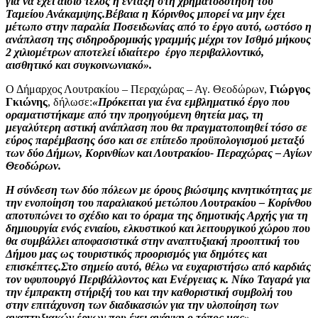
για να έχει αίσιο τέλος η ένταξη στη χρηματοδότηση του
Ταμείου Ανάκαμψης.Βέβαια η Κόρινθος μπορεί να μην έχει
μέτωπο στην παραλία Ποσειδωνίας από το έργο αυτό, ωστόσο η
ανάπλαση της σιδηροδρομικής γραμμής μέχρι τον Ισθμό μήκους
2 χιλιομέτρων αποτελεί ιδιαίτερο έργο περιβαλλοντικό,
αισθητικό και συγκοινωνιακό».
Ο Δήμαρχος Λουτρακίου – Περαχώρας – Αγ. Θεοδώρων,
Γιώργος
Γκιώνης
, δήλωσε:
«Πρόκειται για ένα εμβληματικό έργο που
οραματιστήκαμε από την προηγούμενη θητεία μας, τη
μεγαλύτερη αστική ανάπλαση που θα πραγματοποιηθεί τόσο σε
εύρος παρέμβασης όσο και σε επίπεδο προϋπολογισμού μεταξύ
των δύο Δήμων, Κορινθίων και Λουτρακίου- Περαχώρας – Αγίων
Θεοδώρων.
Η σύνδεση των δύο πόλεων με όρους βιώσιμης κινητικότητας με
την ενοποίηση του παραλιακού μετώπου Λουτρακίου – Κορίνθου
αποτυπώνει το σχέδιο και το όραμα της δημοτικής Αρχής για τη
δημιουργία ενός ενιαίου, ελκυστικού και λειτουργικού χώρου που
θα συμβάλλει αποφασιστικά στην αναπτυξιακή προοπτική του
Δήμου μας ως τουριστικός προορισμός για δημότες και
επισκέπτες.Στο σημείο αυτό, θέλω να ευχαριστήσω από καρδιάς
τον υφυπουργό Περιβάλλοντος και Ενέργειας κ. Νίκο Ταγαρά για
την έμπρακτη στήριξή του και την καθοριστική συμβολή του
στην επιτάχυνση των διαδικασιών για την υλοποίηση των
αναπτυξιακών έργων που έχει ανάγκη ο τόπος μας».