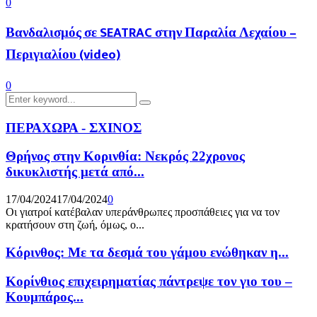
0
Βανδαλισμός σε SEATRAC στην Παραλία Λεχαίου –
Περιγιαλίου (video)
0
Search
Search
for:
ΠΕΡΑΧΩΡΑ - ΣΧΙΝΟΣ
Θρήνος στην Κορινθία: Νεκρός 22χρονος
δικυκλιστής μετά από...
17/04/2024
17/04/2024
0
Οι γιατροί κατέβαλαν υπεράνθρωπες προσπάθειες για να τον
κρατήσουν στη ζωή, όμως, ο...
Κόρινθος: Με τα δεσμά του γάμου ενώθηκαν η...
Κορίνθιος επιχειρηματίας πάντρεψε τον γιο του –
Κουμπάρος...