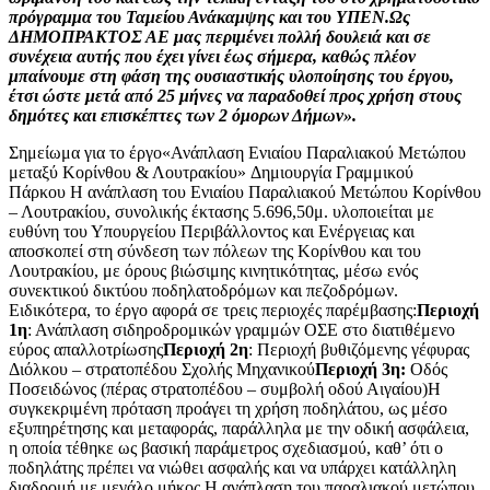
πρόγραμμα του Ταμείου Ανάκαμψης και του ΥΠΕΝ.Ως
ΔΗΜΟΠΡΑΚΤΟΣ ΑΕ μας περιμένει πολλή δουλειά και σε
συνέχεια αυτής που έχει γίνει έως σήμερα, καθώς πλέον
μπαίνουμε στη φάση της ουσιαστικής υλοποίησης του έργου,
έτσι ώστε μετά από 25 μήνες να παραδοθεί προς χρήση στους
δημότες και επισκέπτες των 2 όμορων Δήμων».
Σημείωμα για το έργο«Ανάπλαση Ενιαίου Παραλιακού Μετώπου
μεταξύ Κορίνθου & Λουτρακίου» Δημιουργία Γραμμικού
Πάρκου Η ανάπλαση του Ενιαίου Παραλιακού Μετώπου Κορίνθου
– Λουτρακίου, συνολικής έκτασης 5.696,50μ. υλοποιείται με
ευθύνη του Υπουργείου Περιβάλλοντος και Ενέργειας και
αποσκοπεί στη σύνδεση των πόλεων της Κορίνθου και του
Λουτρακίου, με όρους βιώσιμης κινητικότητας, μέσω ενός
συνεκτικού δικτύου ποδηλατοδρόμων και πεζοδρόμων.
Ειδικότερα, το έργο αφορά σε τρεις περιοχές παρέμβασης:
Περιοχή
1η
: Ανάπλαση σιδηροδρομικών γραμμών ΟΣΕ στο διατιθέμενο
εύρος απαλλοτρίωσης
Περιοχή 2η
: Περιοχή βυθιζόμενης γέφυρας
Διόλκου – στρατοπέδου Σχολής Μηχανικού
Περιοχή 3η:
Οδός
Ποσειδώνος (πέρας στρατοπέδου – συμβολή οδού Αιγαίου)Η
συγκεκριμένη πρόταση προάγει τη χρήση ποδηλάτου, ως μέσο
εξυπηρέτησης και μεταφοράς, παράλληλα με την οδική ασφάλεια,
η οποία τέθηκε ως βασική παράμετρος σχεδιασμού, καθ’ ότι ο
ποδηλάτης πρέπει να νιώθει ασφαλής και να υπάρχει κατάλληλη
διαδρομή με μεγάλο μήκος.Η ανάπλαση του παραλιακού μετώπου