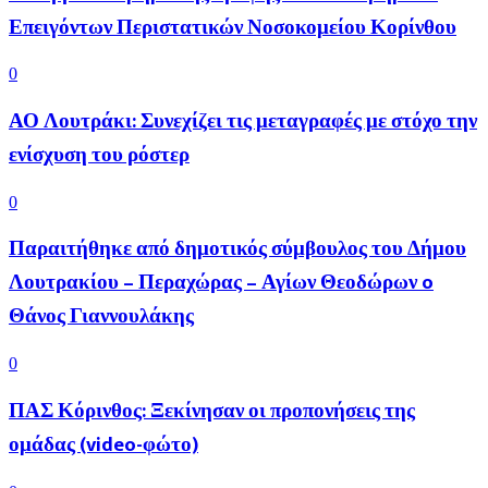
Επειγόντων Περιστατικών Νοσοκομείου Κορίνθου
0
ΑΟ Λουτράκι: Συνεχίζει τις μεταγραφές με στόχο την
ενίσχυση του ρόστερ
0
Παραιτήθηκε από δημοτικός σύμβουλος του Δήμου
Λουτρακίου – Περαχώρας – Αγίων Θεοδώρων o
Θάνος Γιαννουλάκης
0
ΠΑΣ Κόρινθος: Ξεκίνησαν οι προπονήσεις της
ομάδας (video-φώτο)