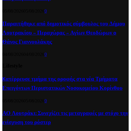
05/08/2026
05/08/2026
0
Παραιτήθηκε από δημοτικός σύμβουλος του Δήμου
Λουτρακίου – Περαχώρας – Αγίων Θεοδώρων o
Θάνος Γιαννουλάκης
04/08/2026
04/08/2026
0
Lifestyle
Kατέρρευσε τμήμα της οροφής στα νέα Τμήματα
Επειγόντων Περιστατικών Νοσοκομείου Κορίνθου
05/08/2026
05/08/2026
0
ΑΟ Λουτράκι: Συνεχίζει τις μεταγραφές με στόχο την
ενίσχυση του ρόστερ