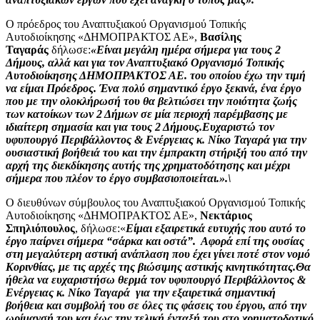
Ο πρόεδρος του Αναπτυξιακού Οργανισμού Τοπικής
Αυτοδιοίκησης «ΔΗΜΟΠΡΑΚΤΟΣ ΑΕ»,
Βασίλης
Ταγαράς
δήλωσε:
«Είναι μεγάλη ημέρα σήμερα για τους 2
Δήμους, αλλά και για τον Αναπτυξιακό Οργανισμό Τοπικής
Αυτοδιοίκησης ΔΗΜΟΠΡΑΚΤΟΣ ΑΕ. του οποίου έχω την τιμή
να είμαι Πρόεδρος. Ένα πολύ σημαντικό έργο ξεκινά, ένα έργο
που με την ολοκλήρωσή του θα βελτιώσει την ποιότητα ζωής
των κατοίκων των 2 Δήμων σε μία περιοχή παρέμβασης με
ιδιαίτερη σημασία και για τους 2 Δήμους.Ευχαριστώ τον
υφυπουργό Περιβάλλοντος & Ενέργειας κ. Νίκο Ταγαρά για την
ουσιαστική βοήθειά του και την έμπρακτη στήριξή του από την
αρχή της διεκδίκησης αυτής της
χρηματοδότησης και μέχρι
σήμερα που πλέον το έργο συμβασιοποιείται.».\
Ο διευθύνων σύμβουλος του Αναπτυξιακού Οργανισμού Τοπικής
Αυτοδιοίκησης «ΔΗΜΟΠΡΑΚΤΟΣ ΑΕ»,
Νεκτάριος
Σπηλιόπουλος
, δήλωσε:«
Είμαι εξαιρετικά ευτυχής που αυτό το
έργο παίρνει σήμερα “σάρκα και οστά”. Αφορά επί της ουσίας
στη μεγαλύτερη αστική ανάπλαση που έχει γίνει ποτέ στον νομό
Κορινθίας, με τις αρχές της βιώσιμης αστικής κινητικότητας.Θα
ήθελα να ευχαριστήσω θερμά τον υφυπουργό Περιβάλλοντος &
Ενέργειας κ. Νίκο Ταγαρά για την εξαιρετικά σημαντική
βοήθεια και συμβολή του σε όλες τις φάσεις του έργου, από την
ωρίμανσή του και έως την τελική ένταξή του στο χρηματοδοτικό