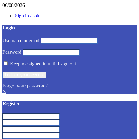
06/08/2026
Sign in / Join
Login
Username or email
Password
Keep me signed in until I sign out
Forgot your password?
X
Register