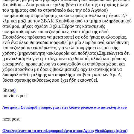
Κορίνθου – Λουτρακίου περιλαμβάνει σε όλο της το μήκος (πλην
του τμήματος από το στρατόπεδο έως την οδό Αιγαίου)
ποδηλατόδρομο αμφίδρομης κυκλοφορίας συνολικού μήκους 2,7
χλμ και μαζί με τον ΣΒΑΚ Κορίνθου από το τμήμα σιδηρδρομικού
σταθμού, μήκος σχεδόν 3 χλμ.Πέραν της κατασκευής
ποδηλατοδρόμων και πεζοδρόμων, ένα τμήμα της οδού
Ποσειδώνος πρόκειται να μετατραπεί σε οδό ήπιας κυκλοφορίας,
ενώ ένα άλλο θα αναδιαμορφωθεί με μία λωρίδα ανά κατεύθυνση
και πεζοδρόμια εκατέρωθεν, για να λειτουργήσει ως μεικτής
χρήσης (μηχανοκίνητη κυκλοφορία και ποδήλατο).Σημειώνεται ότι
η ανάπλαση θα γίνει με σύγχρονο σχεδιασμό, υλικά και τρόπους
εφαρμογής, προκειμένου να οργανωθούν οι υπαίθριοι χώροι και
χώροι πρασίνου με όρους βιοκλιματικής αρχιτεκτονικής και να
διασφαλισθεί η πλήρης και ασφαλής πρόσβαση και των ΑμεΑ,
βάσει σχετικής εκθέσεως που έχει ήδη εκπονηθεί._
Share
0
previous post
Λουτράκι: Συνελήφθη νεαρός γιατί είχε ξύλινο ρόπαλο στο αυτοκίνητό του
next post
Ολοκληρώνονται τα αντιπλημμυρικά έργα στους Αγίους Θεοδώρους (φώτο)