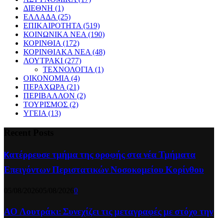
ΔΙΕΘΝΗ
(1)
ΕΛΛΑΔΑ
(25)
ΕΠΙΚΑΙΡΟΤΗΤΑ
(519)
ΚΟΙΝΩΝΙΚΑ ΝΕΑ
(190)
ΚΟΡΙΝΘΙΑ
(172)
ΚΟΡΙΝΘΙΑΚΑ ΝΕΑ
(48)
ΛΟΥΤΡΑΚΙ
(277)
ΤΕΧΝΟΛΟΓΙΑ
(1)
ΟΙΚΟΝΟΜΙΑ
(4)
ΠΕΡΑΧΩΡΑ
(21)
ΠΕΡΙΒΑΛΛΟΝ
(2)
ΤΟΥΡΙΣΜΟΣ
(2)
ΥΓΕΙΑ
(13)
Recent Posts
Kατέρρευσε τμήμα της οροφής στα νέα Τμήματα
Επειγόντων Περιστατικών Νοσοκομείου Κορίνθου
05/08/2026
05/08/2026
0
ΑΟ Λουτράκι: Συνεχίζει τις μεταγραφές με στόχο την