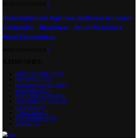
05/08/2026
05/08/2026
0
Παραιτήθηκε από δημοτικός σύμβουλος του Δήμου
Λουτρακίου – Περαχώρας – Αγίων Θεοδώρων o
Θάνος Γιαννουλάκης
04/08/2026
04/08/2026
0
ΚΑΤΗΓΟΡΙΕΣ
ΕΠΙΚΑΙΡΟΤΗΤΑ
(519)
ΛΟΥΤΡΑΚΙ
(276)
ΚΟΙΝΩΝΙΚΑ ΝΕΑ
(190)
ΚΟΡΙΝΘΙΑ
(172)
ΑΓΙΟΙ ΘΕΟΔΩΡΟΙ
(101)
ΚΟΡΙΝΘΙΑΚΑ ΝΕΑ
(48)
ΕΛΛΑΔΑ
(25)
ΠΕΡΑΧΩΡΑ
(21)
ΑΣΤΥΝΟΜΙΚΑ
(17)
ΥΓΕΙΑ
(13)