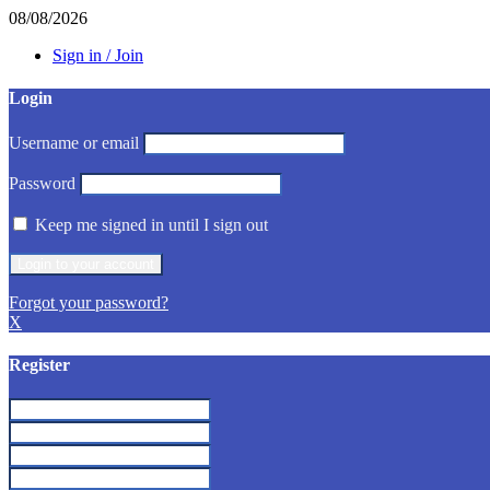
08/08/2026
Sign in / Join
Login
Username or email
Password
Keep me signed in until I sign out
Forgot your password?
X
Register