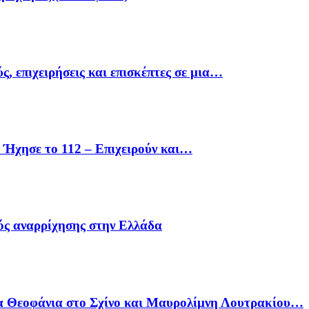
ς, επιχειρήσεις και επισκέπτες σε μια…
Ήχησε το 112 – Επιχειρούν και…
ός αναρρίχησης στην Ελλάδα
α Θεοφάνια στο Σχίνο και Μαυρολίμνη Λουτρακίου…