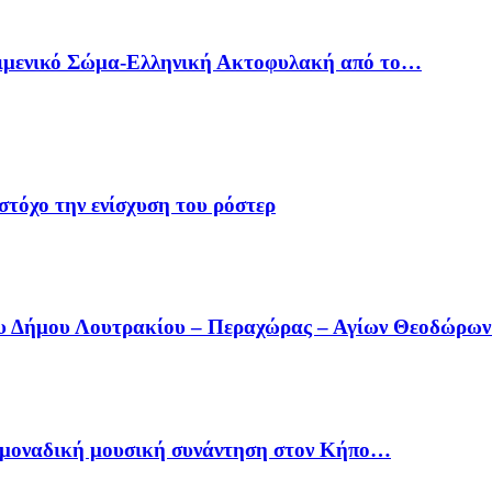
Λιμενικό Σώμα-Ελληνική Ακτοφυλακή από το…
στόχο την ενίσχυση του ρόστερ
ου Δήμου Λουτρακίου – Περαχώρας – Αγίων Θεοδώρω
ία μοναδική μουσική συνάντηση στον Κήπο…