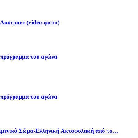
 Λουτράκι (video-φωτο)
 πρόγραμμα του αγώνα
 πρόγραμμα του αγώνα
Λιμενικό Σώμα-Ελληνική Ακτοφυλακή από το…