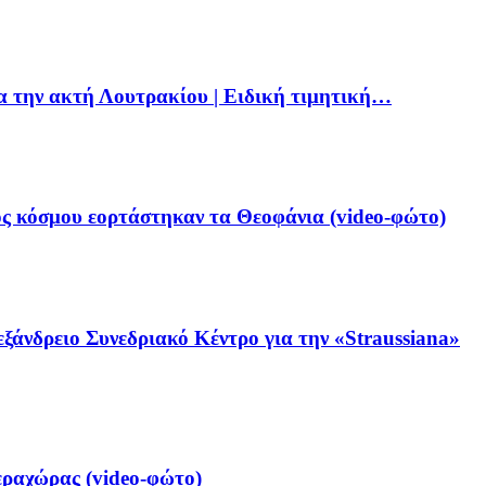
ια την ακτή Λουτρακίου | Ειδική τιμητική…
ς κόσμου εορτάστηκαν τα Θεοφάνια (video-φώτο)
ξάνδρειο Συνεδριακό Κέντρο για την «Straussiana»
ραχώρας (video-φώτο)