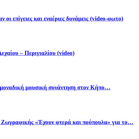
 οι επίγειες και εναέριες δυνάμεις (video-φωτο)
αίου – Περιγιαλίου (video)
ία μοναδική μουσική συνάντηση στον Κήπο…
ό Ζωγραφικής «Έχουν φτερά και πούπουλα» για το…