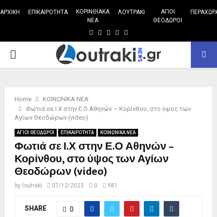
ΚΟΡΙΝΘΙΑΚΑ
ΑΓΙΟΙ
ΑΡΧΙΚΗ
ΕΠΙΚΑΙΡΟΤΗΤΑ
ΛΟΥΤΡΑΚΙ
ΠΕΡΑΧΩΡ
ΝΕΑ
ΘΕΟΔΩΡΟΙ
Facebook
Twitter
Instagram
Pinterest
Youtube
PRIMARY
MENU
Home
ΚΟΙΝΩΝΙΚΑ ΝΕΑ
Φωτιά σε Ι.Χ στην Ε.Ο Αθηνών – Κορίνθου, στο ύψος των
Αγίων Θεοδώρων (video)
ΑΓΙΟΙ ΘΕΟΔΩΡΟΙ
ΕΠΙΚΑΙΡΟΤΗΤΑ
ΚΟΙΝΩΝΙΚΑ ΝΕΑ
Φωτιά σε Ι.Χ στην Ε.Ο Αθηνών –
Κορίνθου, στο ύψος των Αγίων
Θεοδώρων (video)
by
loutraki
07/12/2023
0
981
SHARE
0