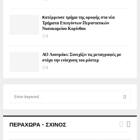
Kατέρρευσε τμήμα της οροφής στα νέα
Τμήματα Επειγόντων Περιστατικών
Νοσοκομείου Κορίνθου
0
ΑΟ Λουτράκι: Συνεχίζει τις μεταγραφές με
στόχο την ενίσχυση του ρόστερ
0
S
e
a
S
r
c
E
ΠΕΡΑΧΩΡΑ - ΣΧΙΝΟΣ
h
f
A
o