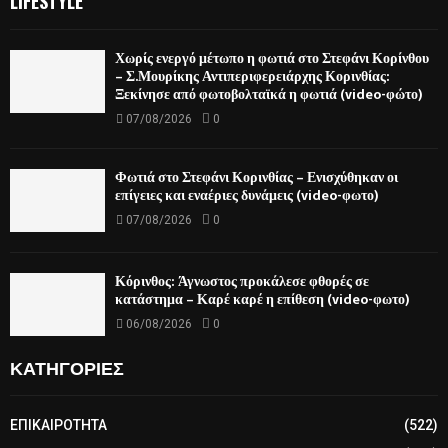
LIFESTYLE
Χωρίς ενεργό μέτωπο η φωτιά στο Στεφάνι Κορίνθου
– Σ.Μουρίκης Αντιπεριφερειάρχης Κορινθίας:
Ξεκίνησε από φωτοβολταϊκά η φωτιά (video-φώτο)
07/08/2026
0
Φωτιά στο Στεφάνι Κορινθίας – Ενισχύθηκαν οι
επίγειες και εναέριες δυνάμεις (video-φωτο)
07/08/2026
0
Κόρινθος: Άγνωστος προκάλεσε φθορές σε
κατάστημα – Καρέ καρέ η επίθεση (video-φωτο)
06/08/2026
0
ΚΑΤΗΓΟΡΙΕΣ
ΕΠΙΚΑΙΡΟΤΗΤΑ
(522)