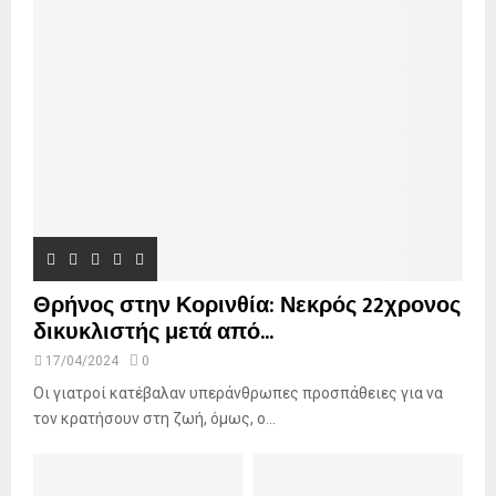
r
R
:
C
H
Θρήνος στην Κορινθία: Νεκρός 22χρονος
δικυκλιστής μετά από...
17/04/2024
0
Οι γιατροί κατέβαλαν υπεράνθρωπες προσπάθειες για να
τον κρατήσουν στη ζωή, όμως, ο...