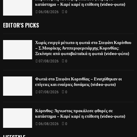
κατάστημα – Καρέ καρέ η επίθεση (video-φωτο)
06/08/2026
0
EDITOR'S PICKS
Χωρίς ενεργό μέτωπο η φωτιά στο Στεφάνι Κορίνθου
– Σ.Μουρίκης Αντιπεριφερειάρχης Κορινθίας:
Ξεκίνησε από φωτοβολταϊκά η φωτιά (video-φώτο)
07/08/2026
0
Φωτιά στο Στεφάνι Κορινθίας – Ενισχύθηκαν οι
επίγειες και εναέριες δυνάμεις (video-φωτο)
07/08/2026
0
Κόρινθος: Άγνωστος προκάλεσε φθορές σε
κατάστημα – Καρέ καρέ η επίθεση (video-φωτο)
06/08/2026
0