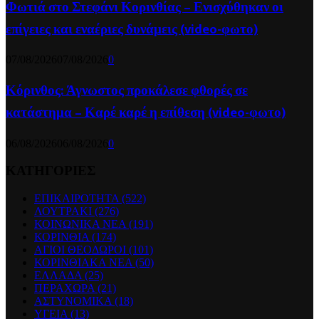
Φωτιά στο Στεφάνι Κορινθίας – Ενισχύθηκαν οι
επίγειες και εναέριες δυνάμεις (video-φωτο)
07/08/2026
07/08/2026
0
Κόρινθος: Άγνωστος προκάλεσε φθορές σε
κατάστημα – Καρέ καρέ η επίθεση (video-φωτο)
06/08/2026
06/08/2026
0
ΚΑΤΗΓΟΡΙΕΣ
ΕΠΙΚΑΙΡΟΤΗΤΑ
(522)
ΛΟΥΤΡΑΚΙ
(276)
ΚΟΙΝΩΝΙΚΑ ΝΕΑ
(191)
ΚΟΡΙΝΘΙΑ
(174)
ΑΓΙΟΙ ΘΕΟΔΩΡΟΙ
(101)
ΚΟΡΙΝΘΙΑΚΑ ΝΕΑ
(50)
ΕΛΛΑΔΑ
(25)
ΠΕΡΑΧΩΡΑ
(21)
ΑΣΤΥΝΟΜΙΚΑ
(18)
ΥΓΕΙΑ
(13)