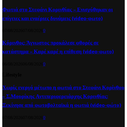
Φωτιά στο Στεφάνι Κορινθίας – Ενισχύθηκαν οι
επίγειες και εναέριες δυνάμεις (video-φωτο)
07/08/2026
07/08/2026
0
Κόρινθος: Άγνωστος προκάλεσε φθορές σε
κατάστημα – Καρέ καρέ η επίθεση (video-φωτο)
06/08/2026
06/08/2026
0
Lifestyle
Χωρίς ενεργό μέτωπο η φωτιά στο Στεφάνι Κορίνθου
– Σ.Μουρίκης Αντιπεριφερειάρχης Κορινθίας:
Ξεκίνησε από φωτοβολταϊκά η φωτιά (video-φώτο)
07/08/2026
07/08/2026
0