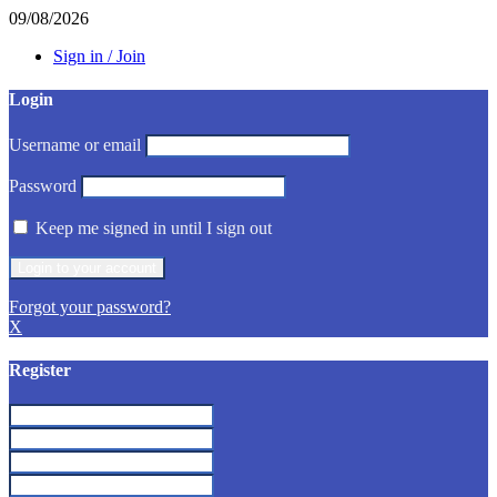
09/08/2026
Sign in / Join
Login
Username or email
Password
Keep me signed in until I sign out
Forgot your password?
X
Register