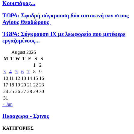
Κουμπάρος...
ΤΩΡΑ: Σφοδρή σύγκρουση δύο αυτοκινήτων στους
Αγίους Θεοδώρους
ΤΩΡΑ: Σύγκρουση ΙΧ με λεωφορείο που μετέφερε
εργαζομένους...
August 2026
M
T
W
T
F
S
S
1
2
3
4
5
6
7
8
9
10
11
12
13
14
15
16
17
18
19
20
21
22
23
24
25
26
27
28
29
30
31
« Jun
Περαχωρα - Σχινος
ΚΑΤΗΓΟΡΙΕΣ