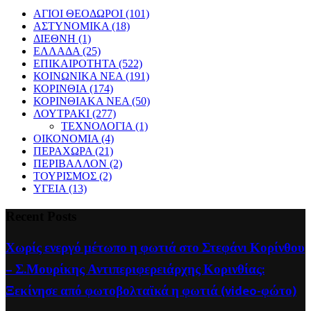
ΑΓΙΟΙ ΘΕΟΔΩΡΟΙ
(101)
ΑΣΤΥΝΟΜΙΚΑ
(18)
ΔΙΕΘΝΗ
(1)
ΕΛΛΑΔΑ
(25)
ΕΠΙΚΑΙΡΟΤΗΤΑ
(522)
ΚΟΙΝΩΝΙΚΑ ΝΕΑ
(191)
ΚΟΡΙΝΘΙΑ
(174)
ΚΟΡΙΝΘΙΑΚΑ ΝΕΑ
(50)
ΛΟΥΤΡΑΚΙ
(277)
ΤΕΧΝΟΛΟΓΙΑ
(1)
ΟΙΚΟΝΟΜΙΑ
(4)
ΠΕΡΑΧΩΡΑ
(21)
ΠΕΡΙΒΑΛΛΟΝ
(2)
ΤΟΥΡΙΣΜΟΣ
(2)
ΥΓΕΙΑ
(13)
Recent Posts
Χωρίς ενεργό μέτωπο η φωτιά στο Στεφάνι Κορίνθου
– Σ.Μουρίκης Αντιπεριφερειάρχης Κορινθίας:
Ξεκίνησε από φωτοβολταϊκά η φωτιά (video-φώτο)