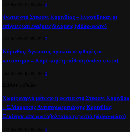
07/08/2026
07/08/2026
0
Φωτιά στο Στεφάνι Κορινθίας – Ενισχύθηκαν οι
επίγειες και εναέριες δυνάμεις (video-φωτο)
07/08/2026
07/08/2026
0
Κόρινθος: Άγνωστος προκάλεσε φθορές σε
κατάστημα – Καρέ καρέ η επίθεση (video-φωτο)
06/08/2026
06/08/2026
0
Editor's Picks
Χωρίς ενεργό μέτωπο η φωτιά στο Στεφάνι Κορίνθου
– Σ.Μουρίκης Αντιπεριφερειάρχης Κορινθίας:
Ξεκίνησε από φωτοβολταϊκά η φωτιά (video-φώτο)
07/08/2026
07/08/2026
0