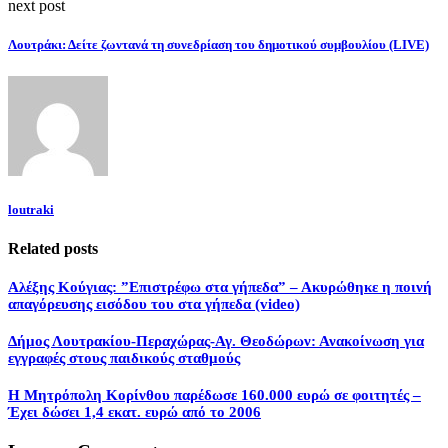
next post
Λουτράκι: Δείτε ζωντανά τη συνεδρίαση του δημοτικού συμβουλίου (LIVE)
loutraki
Related posts
Αλέξης Κούγιας: ”Επιστρέφω στα γήπεδα” – Ακυρώθηκε η ποινή
απαγόρευσης εισόδου του στα γήπεδα (video)
Δήμος Λουτρακίου-Περαχώρας-Αγ. Θεοδώρων: Ανακοίνωση για
εγγραφές στους παιδικούς σταθμούς
Η Μητρόπολη Κορίνθου παρέδωσε 160.000 ευρώ σε φοιτητές –
Έχει δώσει 1,4 εκατ. ευρώ από το 2006