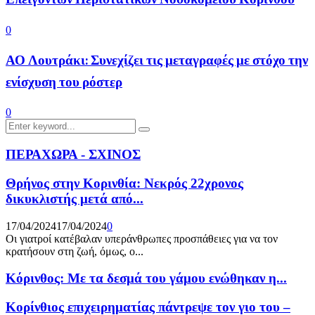
0
ΑΟ Λουτράκι: Συνεχίζει τις μεταγραφές με στόχο την
ενίσχυση του ρόστερ
0
Search
Search
for:
ΠΕΡΑΧΩΡΑ - ΣΧΙΝΟΣ
Θρήνος στην Κορινθία: Νεκρός 22χρονος
δικυκλιστής μετά από...
17/04/2024
17/04/2024
0
Οι γιατροί κατέβαλαν υπεράνθρωπες προσπάθειες για να τον
κρατήσουν στη ζωή, όμως, ο...
Κόρινθος: Με τα δεσμά του γάμου ενώθηκαν η...
Κορίνθιος επιχειρηματίας πάντρεψε τον γιο του –