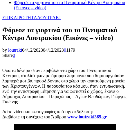
Φόρεσε τα γιορτινά του το Πνευματικό Κέντρο Λουτρακίου
(Εικόνες – video)
ΕΠΙΚΑΙΡΟΤΗΤΑ
ΛΟΥΤΡΑΚΙ
Φόρεσε τα γιορτινά του το Πνευματικό
Κέντρο Λουτρακίου (Εικόνες – video)
by
loutraki
04/12/2023
04/12/2023
0
1179
Share
0
Όλα τα δένδρα στον περιβάλλοντα χώρο του Πνευματικού
Κέντρου, στολίστηκαν με όμορφα λαμπιόνια που δημιουργούσαν
λαμπερά μοτίβα, προσδίδοντας στο χώρο την απαιτούμενη μαγεία
των Χριστουγέννων. Η παρουσία του κόσμου, ήταν εντυπωσιακή,
ενώ την αντίστροφη μέτρηση για να φωτιστεί ο χώρος, έκανε ο
Δήμαρχος Λουτρακίου – Περαχώρας – Αγίων Θεοδώρων, Γιώργος
Γκιώνης.
Δείτε video και φωτογραφίες από την εκδήλωση:
Διαβάστε τη συνέχεια του Άρθρου
www.loutraki365.gr