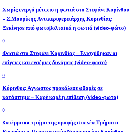
Χωρίς ενεργό μέτωπο η φωτιά στο Στεφάνι Κορίνθου
– Σ.Μουρίκης Αντιπεριφερειάρχης Κορινθίας:
Ξεκίνησε από φωτοβολταϊκά η φωτιά (video-φώτο)
0
Φωτιά στο Στεφάνι Κορινθίας – Ενισχύθηκαν οι
επίγειες και εναέριες δυνάμεις (video-φωτο)
0
Κόρινθος: Άγνωστος προκάλεσε φθορές σε
κατάστημα – Καρέ καρέ η επίθεση (video-φωτο)
0
Kατέρρευσε τμήμα της οροφής στα νέα Τμήματα
Επειγόντων Περιστατικών Νοσοκομείου Κορίνθου