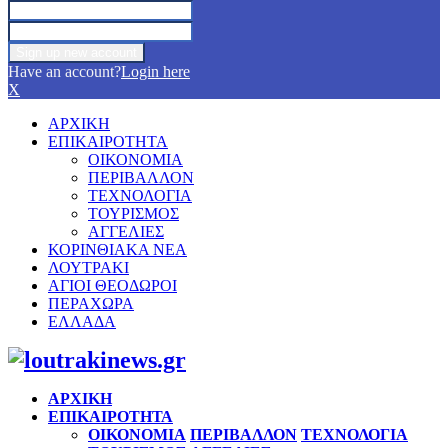
Have an account?
Login here
X
ΑΡΧΙΚΗ
ΕΠΙΚΑΙΡΟΤΗΤΑ
ΟΙΚΟΝΟΜΙΑ
ΠΕΡΙΒΑΛΛΟΝ
ΤΕΧΝΟΛΟΓΙΑ
ΤΟΥΡΙΣΜΟΣ
ΑΓΓΕΛΙΕΣ
ΚΟΡΙΝΘΙΑΚΑ ΝΕΑ
ΛΟΥΤΡΑΚΙ
ΑΓΙΟΙ ΘΕΟΔΩΡΟΙ
ΠΕΡΑΧΩΡΑ
ΕΛΛΑΔΑ
Facebook
Twitter
Instagram
Pinterest
Youtube
ΑΡΧΙΚΗ
ΕΠΙΚΑΙΡΟΤΗΤΑ
ΟΙΚΟΝΟΜΙΑ
ΠΕΡΙΒΑΛΛΟΝ
ΤΕΧΝΟΛΟΓΙΑ