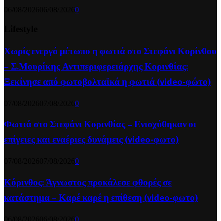
06/08/2026
06/08/2026
0
Lifestyle
Χωρίς ενεργό μέτωπο η φωτιά στο Στεφάνι Κορίνθου
– Σ.Μουρίκης Αντιπεριφερειάρχης Κορινθίας:
Ξεκίνησε από φωτοβολταϊκά η φωτιά (video-φώτο)
07/08/2026
07/08/2026
0
Φωτιά στο Στεφάνι Κορινθίας – Ενισχύθηκαν οι
επίγειες και εναέριες δυνάμεις (video-φωτο)
07/08/2026
07/08/2026
0
Κόρινθος: Άγνωστος προκάλεσε φθορές σε
κατάστημα – Καρέ καρέ η επίθεση (video-φωτο)
06/08/2026
06/08/2026
0