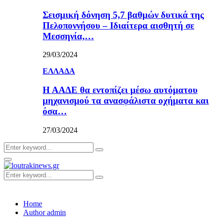
Σεισμική δόνηση 5,7 βαθμών δυτικά της
Πελοποννήσου – Ιδιαίτερα αισθητή σε
Μεσσηνία,…
29/03/2024
ΕΛΛΑΔΑ
Η ΑΑΔΕ θα εντοπίζει μέσω αυτόματου
μηχανισμού τα ανασφάλιστα οχήματα και
όσα…
27/03/2024
Search
Search
for:
Primary
Menu
Search
Search
for:
Home
Author
admin