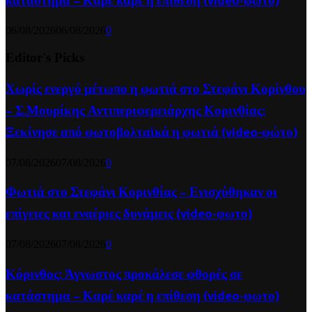
κατάστημα – Καρέ καρέ η επίθεση (video-φωτο)
06/08/2026
06/08/2026
0
Editor's Picks
Χωρίς ενεργό μέτωπο η φωτιά στο Στεφάνι Κορίνθου
– Σ.Μουρίκης Αντιπεριφερειάρχης Κορινθίας:
Ξεκίνησε από φωτοβολταϊκά η φωτιά (video-φώτο)
07/08/2026
07/08/2026
0
Φωτιά στο Στεφάνι Κορινθίας – Ενισχύθηκαν οι
επίγειες και εναέριες δυνάμεις (video-φωτο)
07/08/2026
07/08/2026
0
Κόρινθος: Άγνωστος προκάλεσε φθορές σε
κατάστημα – Καρέ καρέ η επίθεση (video-φωτο)