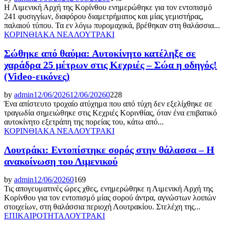
H Λιμενική Αρχή της Κορίνθου ενημερώθηκε για τον εντοπισμό
241 φυσιγγίων, διαφόρου διαμετρήματος και μίας γεμιστήρας,
παλαιού τύπου. Τα εν λόγω πυρομαχικά, βρέθηκαν στη θαλάσσια...
ΚΟΡΙΝΘΙΑΚΑ ΝΕΑ
ΛΟΥΤΡΑΚΙ
Σώθηκε από θαύμα: Αυτοκίνητο κατέληξε σε
χαράδρα 25 μέτρων στις Κεχριές – Σώα η οδηγός!
(Video-εικόνες)
by
admin
12/06/2026
12/06/2026
0
228
Ένα απίστευτο τροχαίο ατύχημα που από τύχη δεν εξελίχθηκε σε
τραγωδία σημειώθηκε στις Κεχριές Κορινθίας, όταν ένα επιβατικό
αυτοκίνητο εξετράπη της πορείας του, κάτω από...
ΚΟΡΙΝΘΙΑΚΑ ΝΕΑ
ΛΟΥΤΡΑΚΙ
Λουτράκι: Εντοπίστηκε σορός στην θάλασσα – Η
ανακοίνωση του Λιμενικού
by
admin
12/06/2026
0
169
Τις απογευματινές ώρες χθες, ενημερώθηκε η Λιμενική Αρχή της
Κορίνθου για τον εντοπισμό μίας σορού άντρα, αγνώστων λοιπών
στοιχείων, στη θαλάσσια περιοχή Λουτρακίου. Στελέχη της...
ΕΠΙΚΑΙΡΟΤΗΤΑ
ΛΟΥΤΡΑΚΙ