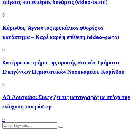
επίγειες και εναέριες δυνάμεις (video-φωτο)
0
Κόρινθος: Άγνωστος προκάλεσε φθορές σε
κατάστημα – Καρέ καρέ η επίθεση (video-φωτο)
0
Kατέρρευσε τμήμα της οροφής στα νέα Τμήματα
Επειγόντων Περιστατικών Νοσοκομείου Κορίνθου
0
ΑΟ Λουτράκι: Συνεχίζει τις μεταγραφές με στόχο την
ενίσχυση του ρόστερ
0
Search
Search
for: