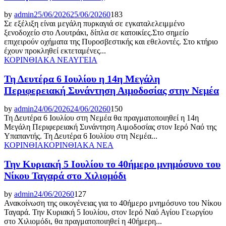
by
admin
25/06/2026
25/06/2026
0
183
Σε εξέλιξη είναι μεγάλη πυρκαγιά σε εγκαταλελειμμένο
ξενοδοχείο στο Λουτράκι, δίπλα σε κατοικίες.Στο σημείο
επιχειρούν οχήματα της Πυροσβεστικής και εθελοντές. Στο κτήριο
έχουν προκληθεί εκτεταμένες...
ΚΟΡΙΝΘΙΑΚΑ ΝΕΑ
ΥΓΕΙΑ
Τη Δευτέρα 6 Ιουλίου η 14η Μεγάλη
Περιφερειακή Συνάντηση Αιμοδοσίας στην Νεμέα
by
admin
24/06/2026
24/06/2026
0
150
Τη Δευτέρα 6 Ιουλίου στη Νεμέα θα πραγματοποιηθεί η 14η
Μεγάλη Περιφερειακή Συνάντηση Αιμοδοσίας στον Ιερό Ναό της
Υπαπαντής. Τη Δευτέρα 6 Ιουλίου στη Νεμέα...
ΚΟΡΙΝΘΙΑ
ΚΟΡΙΝΘΙΑΚΑ ΝΕΑ
Την Κυριακή 5 Ιουλίου το 40ήμερο μνημόσυνο του
Νίκου Ταγαρά στο Χιλιομόδι
by
admin
24/06/2026
0
127
Ανακοίνωση της οικογένειας για το 40ήμερο μνημόσυνο του Νίκου
Ταγαρά. Την Κυριακή 5 Ιουλίου, στον Ιερό Ναό Αγίου Γεωργίου
στο Χιλιομόδι, θα πραγματοποιηθεί η 40ήμερη...