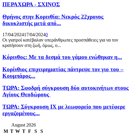
ΠΕΡΑΧΩΡΑ - ΣΧΙΝΟΣ
Θρήνος στην Κορινθία: Νεκρός 22χρονος
δικυκλιστής μετά από...
17/04/2024
17/04/2024
0
Οι γιατροί κατέβαλαν υπεράνθρωπες προσπάθειες για να τον
κρατήσουν στη ζωή, όμως, ο...
Κόρινθος: Με τα δεσμά του γάμου ενώθηκαν η...
Κορίνθιος επιχειρηματίας πάντρεψε τον γιο του –
Κουμπάρος...
ΤΩΡΑ: Σφοδρή σύγκρουση δύο αυτοκινήτων στους
Αγίους Θεοδώρους
ΤΩΡΑ: Σύγκρουση ΙΧ με λεωφορείο που μετέφερε
εργαζομένους...
August 2026
M
T
W
T
F
S
S