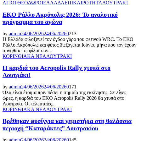
ΑΓΙΟΙ ΘΕΟΔΩΡΟΙ
ΕΛΛΑΔΑ
ΕΠΙΚΑΙΡΟΤΗΤΑ
ΛΟΥΤΡΑΚΙ
ΕΚΟ Ράλλυ Ακρόπολις 2026: Το αναλυτικό
πρόγραμμα του αγώνα
by
admin
24/06/2026
24/06/2026
0
213
Η Ελλάδα φιλοξενεί τον όγδοο γύρο του φετινού WRC. Το ΕΚΟ
Ράλλυ Ακρόπολις και φέτος διεξάγεται Ιούνιο, μήνα που τον έχουν
συνηθίσει οι φίλοι των...
ΚΟΡΙΝΘΙΑΚΑ ΝΕΑ
ΛΟΥΤΡΑΚΙ
Η καρδιά του Acropolis Rally χτυπά στο
Λουτράκι!
by
admin
24/06/2026
24/06/2026
0
171
Όλα είναι έτοιμα πριν πέσει η σημαία της εκκίνησης. Σε λίγες
ώρες, η καρδιά του EKO Acropolis Rally 2026 θα χτυπά στο
Λουτράκι. Οι τελευταίες...
ΚΟΡΙΝΘΙΑΚΑ ΝΕΑ
ΛΟΥΤΡΑΚΙ
Βρέθηκαν φυσίγγια και γεμιστήρα στη θαλάσσια
περιοχή “Καταράκτες” Λουτρακίου
by
admin
24/06/2026
24/06/2026
0
145