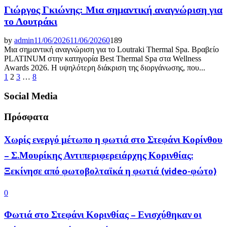
Γιώργος Γκιώνης: Μια σημαντική αναγνώριση για
το Λουτράκι
by
admin
11/06/2026
11/06/2026
0
189
Μια σημαντική αναγνώριση για το Loutraki Thermal Spa. Βραβείο
PLATINUM στην κατηγορία Best Thermal Spa στα Wellness
Awards 2026. Η υψηλότερη διάκριση της διοργάνωσης, που...
Posts
1
2
3
…
8
pagination
Social Media
Πρόσφατα
Χωρίς ενεργό μέτωπο η φωτιά στο Στεφάνι Κορίνθου
– Σ.Μουρίκης Αντιπεριφερειάρχης Κορινθίας:
Ξεκίνησε από φωτοβολταϊκά η φωτιά (video-φώτο)
0
Φωτιά στο Στεφάνι Κορινθίας – Ενισχύθηκαν οι