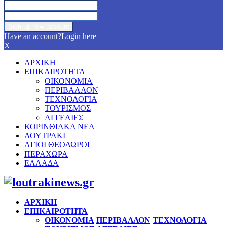
Have an account?
Login here
X
ΑΡΧΙΚΗ
ΕΠΙΚΑΙΡΟΤΗΤΑ
ΟΙΚΟΝΟΜΙΑ
ΠΕΡΙΒΑΛΛΟΝ
ΤΕΧΝΟΛΟΓΙΑ
ΤΟΥΡΙΣΜΟΣ
ΑΓΓΕΛΙΕΣ
ΚΟΡΙΝΘΙΑΚΑ ΝΕΑ
ΛΟΥΤΡΑΚΙ
ΑΓΙΟΙ ΘΕΟΔΩΡΟΙ
ΠΕΡΑΧΩΡΑ
ΕΛΛΑΔΑ
Facebook
Twitter
Instagram
Pinterest
Youtube
ΑΡΧΙΚΗ
ΕΠΙΚΑΙΡΟΤΗΤΑ
ΟΙΚΟΝΟΜΙΑ
ΠΕΡΙΒΑΛΛΟΝ
ΤΕΧΝΟΛΟΓΙΑ