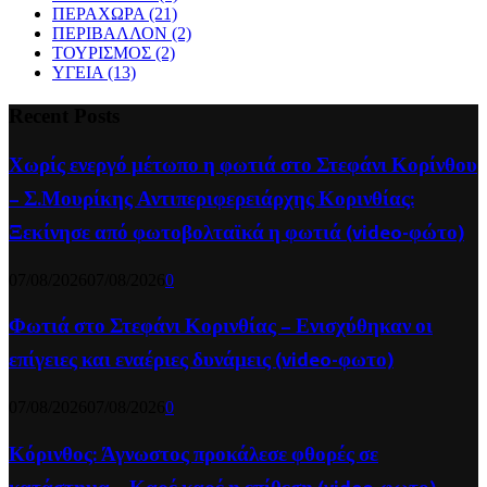
ΠΕΡΑΧΩΡΑ
(21)
ΠΕΡΙΒΑΛΛΟΝ
(2)
ΤΟΥΡΙΣΜΟΣ
(2)
ΥΓΕΙΑ
(13)
Recent Posts
Χωρίς ενεργό μέτωπο η φωτιά στο Στεφάνι Κορίνθου
– Σ.Μουρίκης Αντιπεριφερειάρχης Κορινθίας:
Ξεκίνησε από φωτοβολταϊκά η φωτιά (video-φώτο)
07/08/2026
07/08/2026
0
Φωτιά στο Στεφάνι Κορινθίας – Ενισχύθηκαν οι
επίγειες και εναέριες δυνάμεις (video-φωτο)
07/08/2026
07/08/2026
0
Κόρινθος: Άγνωστος προκάλεσε φθορές σε