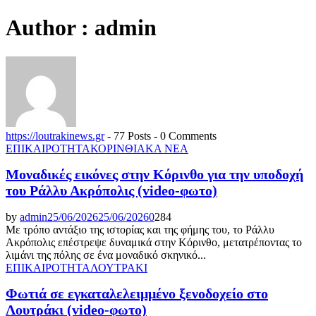
Author :
admin
https://loutrakinews.gr
-
77 Posts
-
0 Comments
ΕΠΙΚΑΙΡΟΤΗΤΑ
ΚΟΡΙΝΘΙΑΚΑ ΝΕΑ
Μοναδικές εικόνες στην Κόρινθο για την υποδοχή
του Ράλλυ Ακρόπολις (video-φωτο)
by
admin
25/06/2026
25/06/2026
0
284
Με τρόπο αντάξιο της ιστορίας και της φήμης του, το Ράλλυ
Ακρόπολις επέστρεψε δυναμικά στην Κόρινθο, μετατρέποντας το
λιμάνι της πόλης σε ένα μοναδικό σκηνικό...
ΕΠΙΚΑΙΡΟΤΗΤΑ
ΛΟΥΤΡΑΚΙ
Φωτιά σε εγκαταλελειμμένο ξενοδοχείο στο
Λουτράκι (video-φωτο)