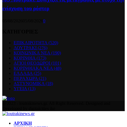
ενίσχυση του ρόστερ
05/08/2026
05/08/2026
0
ΚΑΤΗΓΟΡΙΕΣ
ΕΠΙΚΑΙΡΟΤΗΤΑ
(520)
ΛΟΥΤΡΑΚΙ
(276)
ΚΟΙΝΩΝΙΚΑ ΝΕΑ
(190)
ΚΟΡΙΝΘΙΑ
(173)
ΑΓΙΟΙ ΘΕΟΔΩΡΟΙ
(101)
ΚΟΡΙΝΘΙΑΚΑ ΝΕΑ
(48)
ΕΛΛΑΔΑ
(25)
ΠΕΡΑΧΩΡΑ
(21)
ΑΣΤΥΝΟΜΙΚΑ
(18)
ΥΓΕΙΑ
(13)
Facebook
Twitter
Instagram
Pinterest
Youtube
@2023 - loutrakinews.gr. All Right Reserved. Designed and
Developed by digitalcities ike
Facebook
Twitter
Instagram
Pinterest
Youtube
ΑΡΧΙΚΗ