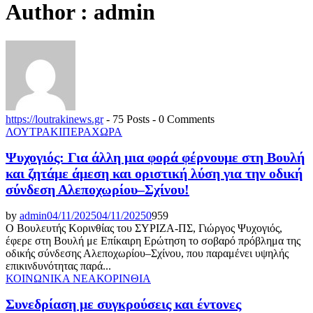
Author :
admin
https://loutrakinews.gr
-
75 Posts
-
0 Comments
ΛΟΥΤΡΑΚΙ
ΠΕΡΑΧΩΡΑ
Ψυχογιός: Για άλλη μια φορά φέρνουμε στη Βουλή
και ζητάμε άμεση και οριστική λύση για την οδική
σύνδεση Αλεποχωρίου–Σχίνου!
by
admin
04/11/2025
04/11/2025
0
959
Ο Βουλευτής Κορινθίας του ΣΥΡΙΖΑ-ΠΣ, Γιώργος Ψυχογιός,
έφερε στη Βουλή με Επίκαιρη Ερώτηση το σοβαρό πρόβλημα της
οδικής σύνδεσης Αλεποχωρίου–Σχίνου, που παραμένει υψηλής
επικινδυνότητας παρά...
ΚΟΙΝΩΝΙΚΑ ΝΕΑ
ΚΟΡΙΝΘΙΑ
Συνεδρίαση με συγκρούσεις και έντονες