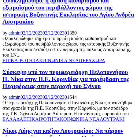
Ολοκληρώθηκε η δράση καθαρισμού και
εξωραϊσμού του περιβάλλοντος χώρου της
ιστορικής Βυζαντινής Εκκλησίας του Αγίου Ανδρέα
Λουτρακίου
by
admin
02/12/2023
02/12/2023
0
1350
Ολοκληρώθηκε σήμερα το πρωί η δράση καθαρισμού και
εξωραϊσμού του περιβάλλοντος χώρου της ιστορικής Βυζαντινής
Εκκλησίας που δεσπόζει στην περιοχή της παλαιάς Λουτρόπολης,
του Ι.Ν....
ΕΠΙΚΑΙΡΟΤΗΤΑ
ΚΟΙΝΩΝΙΚΑ ΝΕΑ
ΠΕΡΑΧΩΡΑ
Σύσκεψη υπό τον περιφερειάρχη Πελοποννήσου
Π. Νίκα στην Π.Ε. Κορινθίας για παρέμβαση της
Περιφέρειας στην περιοχή του Σχίνου
by
admin
02/12/2023
02/12/2023
0
1644
Ο περιφερειάρχης Πελοποννήσου Παναγιώτης Νίκας συναντήθηκε
στα γραφεία της Π.Ε. Κορινθίας, στην Κόρινθο, με τον πρόεδρο
της Τ.Κ. Σχίνου Δημήτρη Λάμπρου. Η συνάντηση, παρουσία του...
ΕΛΛΑΔΑ
ΕΠΙΚΑΙΡΟΤΗΤΑ
ΚΟΙΝΩΝΙΚΑ ΝΕΑ
ΛΟΥΤΡΑΚΙ
Νίκος Λόης για καζίνο Λουτρακίου: Να πάρουν