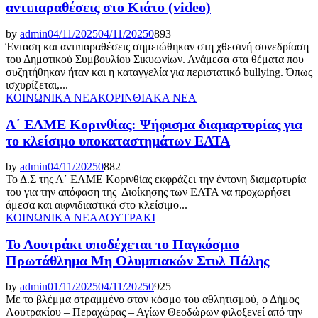
αντιπαραθέσεις στο Κιάτο (video)
by
admin
04/11/2025
04/11/2025
0
893
Ένταση και αντιπαραθέσεις σημειώθηκαν στη χθεσινή συνεδρίαση
του Δημοτικού Συμβουλίου Σικυωνίων. Ανάμεσα στα θέματα που
συζητήθηκαν ήταν και η καταγγελία για περιστατικό bullying. Όπως
ισχυρίζεται,...
ΚΟΙΝΩΝΙΚΑ ΝΕΑ
ΚΟΡΙΝΘΙΑΚΑ ΝΕΑ
Α΄ ΕΛΜΕ Κορινθίας: Ψήφισμα διαμαρτυρίας για
το κλείσιμο υποκαταστημάτων ΕΛΤΑ
by
admin
04/11/2025
0
882
Το Δ.Σ της Α΄ ΕΛΜΕ Κορινθίας εκφράζει την έντονη διαμαρτυρία
του για την απόφαση της Διοίκησης των ΕΛΤΑ να προχωρήσει
άμεσα και αιφνιδιαστικά στο κλείσιμο...
ΚΟΙΝΩΝΙΚΑ ΝΕΑ
ΛΟΥΤΡΑΚΙ
Το Λουτράκι υποδέχεται το Παγκόσμιο
Πρωτάθλημα Μη Ολυμπιακών Στυλ Πάλης
by
admin
01/11/2025
04/11/2025
0
925
Με το βλέμμα στραμμένο στον κόσμο του αθλητισμού, ο Δήμος
Λουτρακίου – Περαχώρας – Αγίων Θεοδώρων φιλοξενεί από την