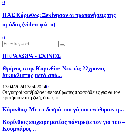
0
ΠΑΣ Κόρινθος: Ξεκίνησαν οι προπονήσεις της
ομάδας (video-φώτο)
0
Search
Search
for:
ΠΕΡΑΧΩΡΑ - ΣΧΙΝΟΣ
Θρήνος στην Κορινθία: Νεκρός 22χρονος
δικυκλιστής μετά από...
17/04/2024
17/04/2024
0
Οι γιατροί κατέβαλαν υπεράνθρωπες προσπάθειες για να τον
κρατήσουν στη ζωή, όμως, ο...
Κόρινθος: Με τα δεσμά του γάμου ενώθηκαν η...
Κορίνθιος επιχειρηματίας πάντρεψε τον γιο του –
Κουμπάρος...