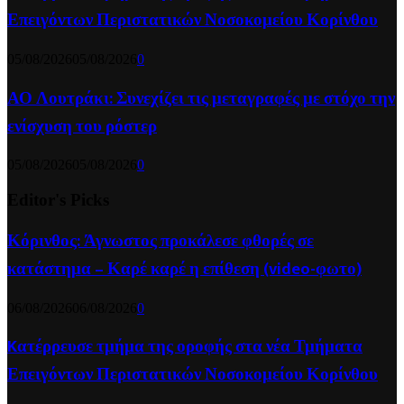
Επειγόντων Περιστατικών Νοσοκομείου Κορίνθου
05/08/2026
05/08/2026
0
ΑΟ Λουτράκι: Συνεχίζει τις μεταγραφές με στόχο την
ενίσχυση του ρόστερ
05/08/2026
05/08/2026
0
Editor's Picks
Κόρινθος: Άγνωστος προκάλεσε φθορές σε
κατάστημα – Καρέ καρέ η επίθεση (video-φωτο)
06/08/2026
06/08/2026
0
Kατέρρευσε τμήμα της οροφής στα νέα Τμήματα
Επειγόντων Περιστατικών Νοσοκομείου Κορίνθου