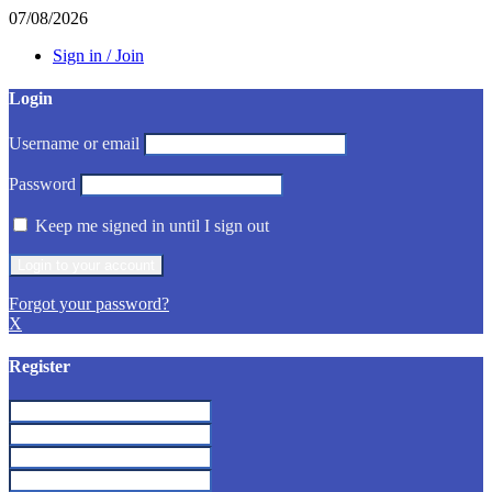
07/08/2026
Sign in / Join
Login
Username or email
Password
Keep me signed in until I sign out
Forgot your password?
X
Register