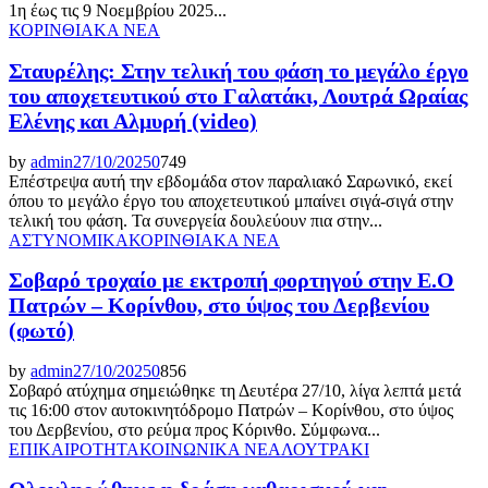
1η έως τις 9 Νοεμβρίου 2025...
ΚΟΡΙΝΘΙΑΚΑ ΝΕΑ
Σταυρέλης: Στην τελική του φάση το μεγάλο έργο
του αποχετευτικού στο Γαλατάκι, Λουτρά Ωραίας
Ελένης και Αλμυρή (video)
by
admin
27/10/2025
0
749
Επέστρεψα αυτή την εβδομάδα στον παραλιακό Σαρωνικό, εκεί
όπου το μεγάλο έργο του αποχετευτικού μπαίνει σιγά-σιγά στην
τελική του φάση. Τα συνεργεία δουλεύουν πια στην...
ΑΣΤΥΝΟΜΙΚΑ
ΚΟΡΙΝΘΙΑΚΑ ΝΕΑ
Σοβαρό τροχαίο με εκτροπή φορτηγού στην Ε.Ο
Πατρών – Κορίνθου, στο ύψος του Δερβενίου
(φωτό)
by
admin
27/10/2025
0
856
Σοβαρό ατύχημα σημειώθηκε τη Δευτέρα 27/10, λίγα λεπτά μετά
τις 16:00 στον αυτοκινητόδρομο Πατρών – Κορίνθου, στο ύψος
του Δερβενίου, στο ρεύμα προς Κόρινθο. Σύμφωνα...
ΕΠΙΚΑΙΡΟΤΗΤΑ
ΚΟΙΝΩΝΙΚΑ ΝΕΑ
ΛΟΥΤΡΑΚΙ