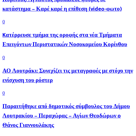
κατάστημα – Καρέ καρέ η επίθεση (video-φωτο)
0
Kατέρρευσε τμήμα της οροφής στα νέα Τμήματα
Επειγόντων Περιστατικών Νοσοκομείου Κορίνθου
0
ΑΟ Λουτράκι: Συνεχίζει τις μεταγραφές με στόχο την
ενίσχυση του ρόστερ
0
Παραιτήθηκε από δημοτικός σύμβουλος του Δήμου
Λουτρακίου – Περαχώρας – Αγίων Θεοδώρων o
Θάνος Γιαννουλάκης