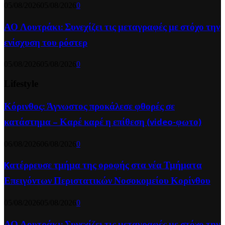
05/08/2026
05/08/2026
0
ΑΟ Λουτράκι: Συνεχίζει τις μεταγραφές με στόχο την
ενίσχυση του ρόστερ
05/08/2026
05/08/2026
0
Lifestyle
Κόρινθος: Άγνωστος προκάλεσε φθορές σε
κατάστημα – Καρέ καρέ η επίθεση (video-φωτο)
06/08/2026
06/08/2026
0
Kατέρρευσε τμήμα της οροφής στα νέα Τμήματα
Επειγόντων Περιστατικών Νοσοκομείου Κορίνθου
05/08/2026
05/08/2026
0
ΑΟ Λουτράκι: Συνεχίζει τις μεταγραφές με στόχο την