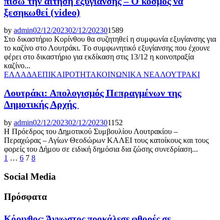
πίσω την αίτηση εξυγίανσης – Ο κόσμος να
ξεσηκωθεί (video)
by
admin
02/12/2023
02/12/2023
0
1589
Στο δικαστήριο Κορίνθου θα συζητηθεί η συμφωνία εξυγίανσης για
το καζίνο στο Λουτράκι. Tο συμφωνητικό εξυγίανσης που έχουνε
φέρει στο δικαστήριο για εκδίκαση στις 13/12 η κοινοπραξία
καζίνο...
ΕΛΛΑΔΑ
ΕΠΙΚΑΙΡΟΤΗΤΑ
ΚΟΙΝΩΝΙΚΑ ΝΕΑ
ΛΟΥΤΡΑΚΙ
Λουτράκι: Απολογισμός Πεπραγμένων της
Δημοτικής Αρχής
by
admin
02/12/2023
02/12/2023
0
1152
Η Πρόεδρος του Δημοτικού Συμβουλίου Λουτρακίου –
Περαχώρας – Αγίων Θεοδώρων ΚΑΛΕΙ τους κατοίκους και τους
φορείς του Δήμου σε ειδική δημόσια δια ζώσης συνεδρίαση...
Posts
1
…
6
7
8
pagination
Social Media
Πρόσφατα
Κόρινθος: Άγνωστος προκάλεσε φθορές σε