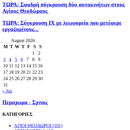
ΤΩΡΑ: Σφοδρή σύγκρουση δύο αυτοκινήτων στους
Αγίους Θεοδώρους
ΤΩΡΑ: Σύγκρουση ΙΧ με λεωφορείο που μετέφερε
εργαζομένους...
August 2026
M
T
W
T
F
S
S
1
2
3
4
5
6
7
8
9
10
11
12
13
14
15
16
17
18
19
20
21
22
23
24
25
26
27
28
29
30
31
« Jun
Περαχωρα - Σχινος
ΚΑΤΗΓΟΡΙΕΣ
ΑΓΙΟΙ ΘΕΟΔΩΡΟΙ
(101)