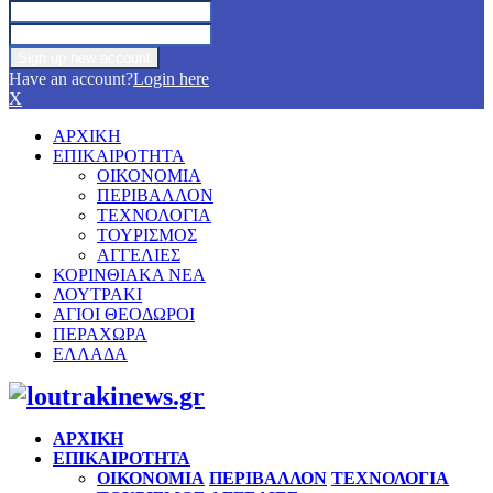
Have an account?
Login here
X
ΑΡΧΙΚΗ
ΕΠΙΚΑΙΡΟΤΗΤΑ
ΟΙΚΟΝΟΜΙΑ
ΠΕΡΙΒΑΛΛΟΝ
ΤΕΧΝΟΛΟΓΙΑ
ΤΟΥΡΙΣΜΟΣ
ΑΓΓΕΛΙΕΣ
ΚΟΡΙΝΘΙΑΚΑ ΝΕΑ
ΛΟΥΤΡΑΚΙ
ΑΓΙΟΙ ΘΕΟΔΩΡΟΙ
ΠΕΡΑΧΩΡΑ
ΕΛΛΑΔΑ
Facebook
Twitter
Instagram
Pinterest
Youtube
ΑΡΧΙΚΗ
ΕΠΙΚΑΙΡΟΤΗΤΑ
ΟΙΚΟΝΟΜΙΑ
ΠΕΡΙΒΑΛΛΟΝ
ΤΕΧΝΟΛΟΓΙΑ