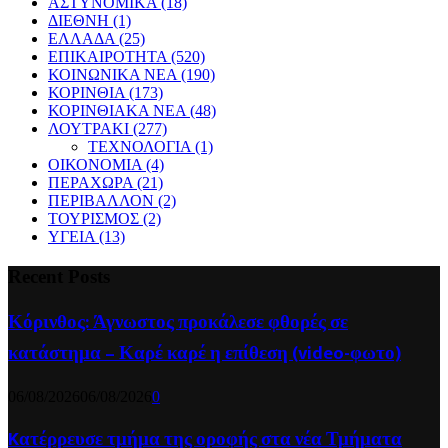
ΑΣΤΥΝΟΜΙΚΑ
(18)
ΔΙΕΘΝΗ
(1)
ΕΛΛΑΔΑ
(25)
ΕΠΙΚΑΙΡΟΤΗΤΑ
(520)
ΚΟΙΝΩΝΙΚΑ ΝΕΑ
(190)
ΚΟΡΙΝΘΙΑ
(173)
ΚΟΡΙΝΘΙΑΚΑ ΝΕΑ
(48)
ΛΟΥΤΡΑΚΙ
(277)
ΤΕΧΝΟΛΟΓΙΑ
(1)
ΟΙΚΟΝΟΜΙΑ
(4)
ΠΕΡΑΧΩΡΑ
(21)
ΠΕΡΙΒΑΛΛΟΝ
(2)
ΤΟΥΡΙΣΜΟΣ
(2)
ΥΓΕΙΑ
(13)
Recent Posts
Κόρινθος: Άγνωστος προκάλεσε φθορές σε
κατάστημα – Καρέ καρέ η επίθεση (video-φωτο)
06/08/2026
06/08/2026
0
Kατέρρευσε τμήμα της οροφής στα νέα Τμήματα