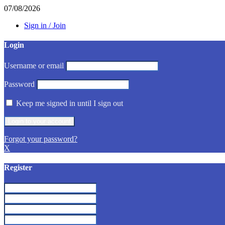
07/08/2026
Sign in / Join
Login
Username or email
Password
Keep me signed in until I sign out
Forgot your password?
X
Register