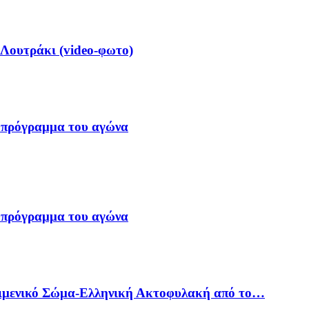
 Λουτράκι (video-φωτο)
 πρόγραμμα του αγώνα
 πρόγραμμα του αγώνα
Λιμενικό Σώμα-Ελληνική Ακτοφυλακή από το…