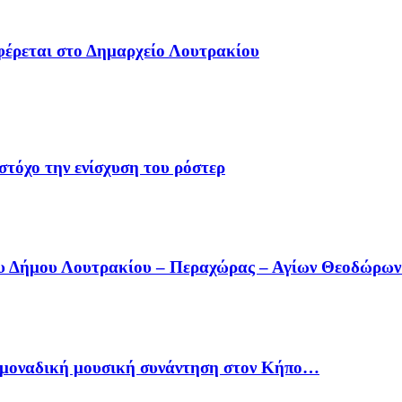
φέρεται στο Δημαρχείο Λουτρακίου
στόχο την ενίσχυση του ρόστερ
ου Δήμου Λουτρακίου – Περαχώρας – Αγίων Θεοδώρω
ία μοναδική μουσική συνάντηση στον Κήπο…