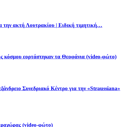
ια την ακτή Λουτρακίου | Ειδική τιμητική…
ς κόσμου εορτάστηκαν τα Θεοφάνια (video-φώτο)
ξάνδρειο Συνεδριακό Κέντρο για την «Straussiana»
ραχώρας (video-φώτο)