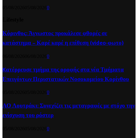
05/08/2026
05/08/2026
0
Lifestyle
Κόρινθος: Άγνωστος προκάλεσε φθορές σε
κατάστημα – Καρέ καρέ η επίθεση (video-φωτο)
06/08/2026
06/08/2026
0
Kατέρρευσε τμήμα της οροφής στα νέα Τμήματα
Επειγόντων Περιστατικών Νοσοκομείου Κορίνθου
05/08/2026
05/08/2026
0
ΑΟ Λουτράκι: Συνεχίζει τις μεταγραφές με στόχο την
ενίσχυση του ρόστερ
05/08/2026
05/08/2026
0