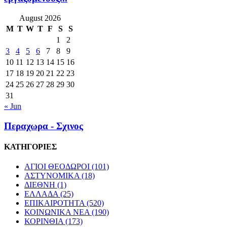
August 2026
M
T
W
T
F
S
S
1
2
3
4
5
6
7
8
9
10
11
12
13
14
15
16
17
18
19
20
21
22
23
24
25
26
27
28
29
30
31
« Jun
Περαχωρα - Σχινος
ΚΑΤΗΓΟΡΙΕΣ
ΑΓΙΟΙ ΘΕΟΔΩΡΟΙ
(101)
ΑΣΤΥΝΟΜΙΚΑ
(18)
ΔΙΕΘΝΗ
(1)
ΕΛΛΑΔΑ
(25)
ΕΠΙΚΑΙΡΟΤΗΤΑ
(520)
ΚΟΙΝΩΝΙΚΑ ΝΕΑ
(190)
ΚΟΡΙΝΘΙΑ
(173)