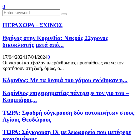
0
Search
Search
for:
ΠΕΡΑΧΩΡΑ - ΣΧΙΝΟΣ
Θρήνος στην Κορινθία: Νεκρός 22χρονος
δικυκλιστής μετά από...
17/04/2024
17/04/2024
0
Οι γιατροί κατέβαλαν υπεράνθρωπες προσπάθειες για να τον
κρατήσουν στη ζωή, όμως, ο...
Κόρινθος: Με τα δεσμά του γάμου ενώθηκαν η...
Κορίνθιος επιχειρηματίας πάντρεψε τον γιο του –
Κουμπάρος...
ΤΩΡΑ: Σφοδρή σύγκρουση δύο αυτοκινήτων στους
Αγίους Θεοδώρους
ΤΩΡΑ: Σύγκρουση ΙΧ με λεωφορείο που μετέφερε
εργαζομένους...