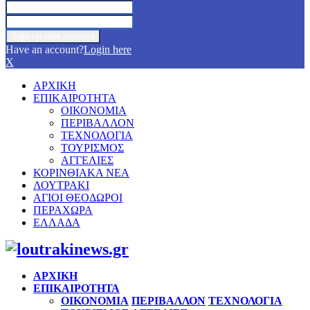
Have an account?
Login here
X
ΑΡΧΙΚΗ
ΕΠΙΚΑΙΡΟΤΗΤΑ
ΟΙΚΟΝΟΜΙΑ
ΠΕΡΙΒΑΛΛΟΝ
ΤΕΧΝΟΛΟΓΙΑ
ΤΟΥΡΙΣΜΟΣ
ΑΓΓΕΛΙΕΣ
ΚΟΡΙΝΘΙΑΚΑ ΝΕΑ
ΛΟΥΤΡΑΚΙ
ΑΓΙΟΙ ΘΕΟΔΩΡΟΙ
ΠΕΡΑΧΩΡΑ
ΕΛΛΑΔΑ
Facebook
Twitter
Instagram
Pinterest
Youtube
ΑΡΧΙΚΗ
ΕΠΙΚΑΙΡΟΤΗΤΑ
ΟΙΚΟΝΟΜΙΑ
ΠΕΡΙΒΑΛΛΟΝ
ΤΕΧΝΟΛΟΓΙΑ