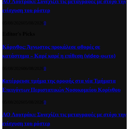
ΑΟ Λουτράκι: Συνεχίζει τις μεταγραφές με στόχο την
ενίσχυση του ρόστερ
05/08/2026
05/08/2026
0
Editor's Picks
Κόρινθος: Άγνωστος προκάλεσε φθορές σε
κατάστημα – Καρέ καρέ η επίθεση (video-φωτο)
06/08/2026
06/08/2026
0
Kατέρρευσε τμήμα της οροφής στα νέα Τμήματα
Επειγόντων Περιστατικών Νοσοκομείου Κορίνθου
05/08/2026
05/08/2026
0
ΑΟ Λουτράκι: Συνεχίζει τις μεταγραφές με στόχο την
ενίσχυση του ρόστερ