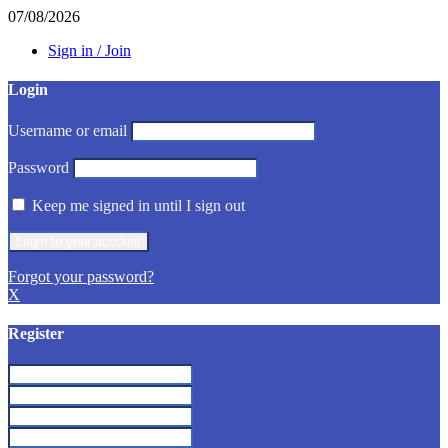
07/08/2026
Sign in / Join
Login
Username or email
Password
Keep me signed in until I sign out
Forgot your password?
X
Register