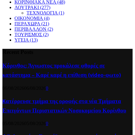
ΚΟΡΙΝΘΙΑΚΑ ΝΕΑ
(48)
ΛΟΥΤΡΑΚΙ
(277)
ΤΕΧΝΟΛΟΓΙΑ
(1)
ΟΙΚΟΝΟΜΙΑ
(4)
ΠΕΡΑΧΩΡΑ
(21)
ΠΕΡΙΒΑΛΛΟΝ
(2)
ΤΟΥΡΙΣΜΟΣ
(2)
ΥΓΕΙΑ
(13)
Recent Posts
Κόρινθος: Άγνωστος προκάλεσε φθορές σε
κατάστημα – Καρέ καρέ η επίθεση (video-φωτο)
06/08/2026
06/08/2026
0
Kατέρρευσε τμήμα της οροφής στα νέα Τμήματα
Επειγόντων Περιστατικών Νοσοκομείου Κορίνθου
05/08/2026
05/08/2026
0