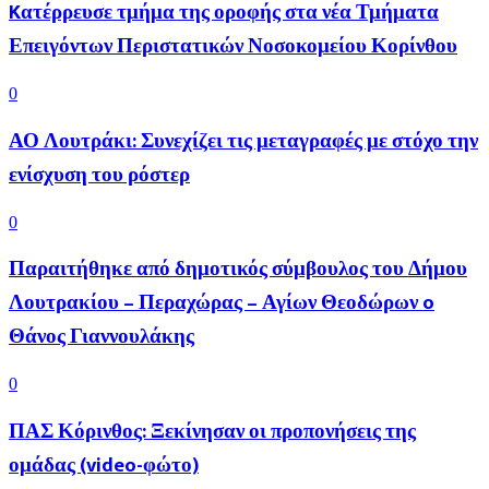
Kατέρρευσε τμήμα της οροφής στα νέα Τμήματα
Επειγόντων Περιστατικών Νοσοκομείου Κορίνθου
0
ΑΟ Λουτράκι: Συνεχίζει τις μεταγραφές με στόχο την
ενίσχυση του ρόστερ
0
Παραιτήθηκε από δημοτικός σύμβουλος του Δήμου
Λουτρακίου – Περαχώρας – Αγίων Θεοδώρων o
Θάνος Γιαννουλάκης
0
ΠΑΣ Κόρινθος: Ξεκίνησαν οι προπονήσεις της
ομάδας (video-φώτο)