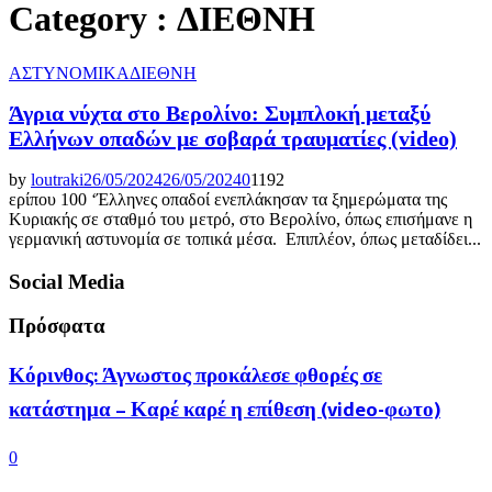
Category : ΔΙΕΘΝΗ
ΑΣΤΥΝΟΜΙΚΑ
ΔΙΕΘΝΗ
Άγρια νύχτα στο Βερολίνο: Συμπλοκή μεταξύ
Ελλήνων οπαδών με σοβαρά τραυματίες (video)
by
loutraki
26/05/2024
26/05/2024
0
1192
ερίπου 100 ‘Έλληνες οπαδοί ενεπλάκησαν τα ξημερώματα της
Κυριακής σε σταθμό του μετρό, στο Βερολίνο, όπως επισήμανε η
γερμανική αστυνομία σε τοπικά μέσα. Επιπλέον, όπως μεταδίδει...
Social Media
Πρόσφατα
Κόρινθος: Άγνωστος προκάλεσε φθορές σε
κατάστημα – Καρέ καρέ η επίθεση (video-φωτο)
0