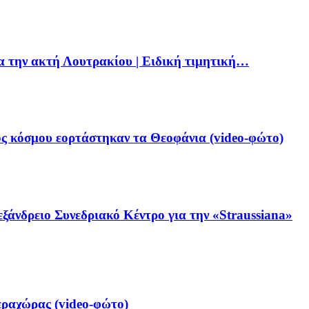
ια την ακτή Λουτρακίου | Ειδική τιμητική…
ς κόσμου εορτάστηκαν τα Θεοφάνια (video-φώτο)
ξάνδρειο Συνεδριακό Κέντρο για την «Straussiana»
ραχώρας (video-φώτο)