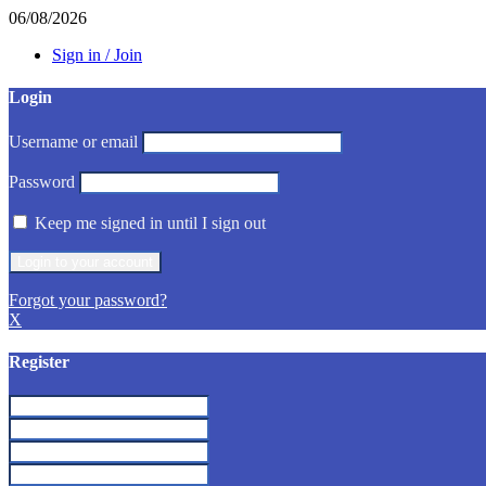
06/08/2026
Sign in / Join
Login
Username or email
Password
Keep me signed in until I sign out
Forgot your password?
X
Register