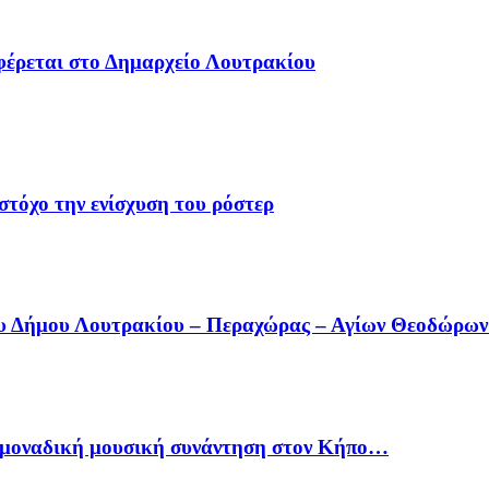
φέρεται στο Δημαρχείο Λουτρακίου
στόχο την ενίσχυση του ρόστερ
ου Δήμου Λουτρακίου – Περαχώρας – Αγίων Θεοδώρω
ία μοναδική μουσική συνάντηση στον Κήπο…