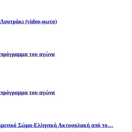
 Λουτράκι (video-φωτο)
 πρόγραμμα του αγώνα
 πρόγραμμα του αγώνα
Λιμενικό Σώμα-Ελληνική Ακτοφυλακή από το…