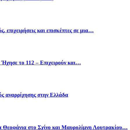
ς, επιχειρήσεις και επισκέπτες σε μια…
Ήχησε το 112 – Επιχειρούν και…
ός αναρρίχησης στην Ελλάδα
α Θεοφάνια στο Σχίνο και Μαυρολίμνη Λουτρακίου…