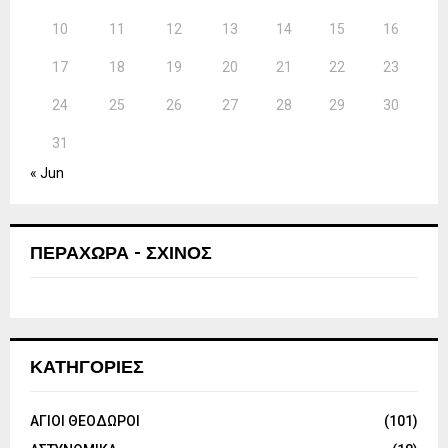
10
11
12
13
14
15
16
17
18
19
20
21
22
23
24
25
26
27
28
29
30
31
« Jun
ΠΕΡΑΧΩΡΑ - ΣΧΙΝΟΣ
ΚΑΤΗΓΟΡΙΕΣ
ΑΓΙΟΙ ΘΕΟΔΩΡΟΙ
(101)