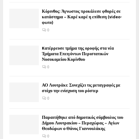
Κόρινθος: Άγνωστος προκάλεσε φθορές σε
κατάστημα – Καρέ καρέ η επίθεση (video-
φωτο)
0
Kατέρρευσε τμήμα της οροφής στα νέα
Τμήματα Επειγόντων Περιστατικών
Νοσοκομείου Κορίνθου
0
ΑΟ Λουτράκι: Συνεχίζει τις μεταγραφές με
στόχο την ενίσχυση του ρόστερ
0
Παραιτήθηκε από δημοτικός σύμβουλος του
Δήμου Λουτρακίου – Περαχώρας – Αγίων
Θεοδώρων o Θάνος Γιαννουλάκης
0