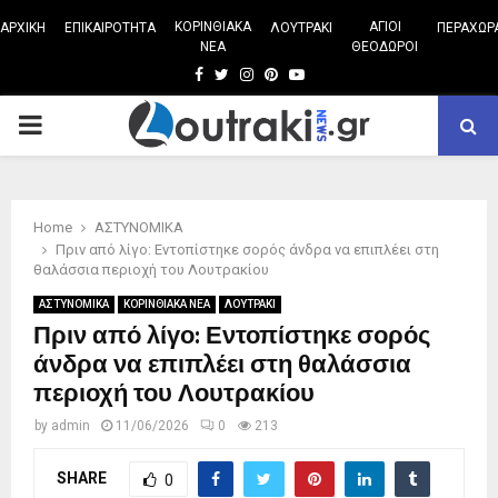
ΚΟΡΙΝΘΙΑΚΑ
ΑΓΙΟΙ
ΑΡΧΙΚΗ
ΕΠΙΚΑΙΡΟΤΗΤΑ
ΛΟΥΤΡΑΚΙ
ΠΕΡΑΧΩΡ
ΝΕΑ
ΘΕΟΔΩΡΟΙ
Facebook
Twitter
Instagram
Pinterest
Youtube
PRIMARY
MENU
Home
ΑΣΤΥΝΟΜΙΚΑ
Πριν από λίγο: Εντοπίστηκε σορός άνδρα να επιπλέει στη
θαλάσσια περιοχή του Λουτρακίου
ΑΣΤΥΝΟΜΙΚΑ
ΚΟΡΙΝΘΙΑΚΑ ΝΕΑ
ΛΟΥΤΡΑΚΙ
Πριν από λίγο: Εντοπίστηκε σορός
άνδρα να επιπλέει στη θαλάσσια
περιοχή του Λουτρακίου
by
admin
11/06/2026
0
213
SHARE
0