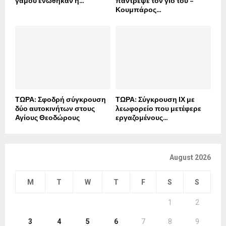
γάμου ενώθηκαν η...
πάντρεψε τον γιο του –
Κουμπάρος...
ΤΩΡΑ: Σφοδρή σύγκρουση
ΤΩΡΑ: Σύγκρουση ΙΧ με
δύο αυτοκινήτων στους
λεωφορείο που μετέφερε
Αγίους Θεοδώρους
εργαζομένους...
August 2026
M
T
W
T
F
S
S
1
2
3
4
5
6
7
8
9