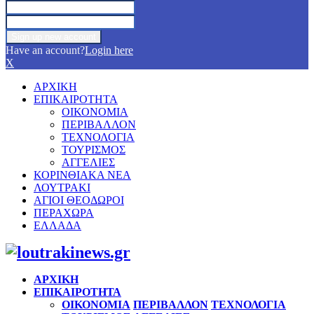
Have an account?
Login here
X
ΑΡΧΙΚΗ
ΕΠΙΚΑΙΡΟΤΗΤΑ
ΟΙΚΟΝΟΜΙΑ
ΠΕΡΙΒΑΛΛΟΝ
ΤΕΧΝΟΛΟΓΙΑ
ΤΟΥΡΙΣΜΟΣ
ΑΓΓΕΛΙΕΣ
ΚΟΡΙΝΘΙΑΚΑ ΝΕΑ
ΛΟΥΤΡΑΚΙ
ΑΓΙΟΙ ΘΕΟΔΩΡΟΙ
ΠΕΡΑΧΩΡΑ
ΕΛΛΑΔΑ
Facebook
Twitter
Instagram
Pinterest
Youtube
ΑΡΧΙΚΗ
ΕΠΙΚΑΙΡΟΤΗΤΑ
ΟΙΚΟΝΟΜΙΑ
ΠΕΡΙΒΑΛΛΟΝ
ΤΕΧΝΟΛΟΓΙΑ