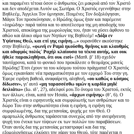
και παραμένει τέτοια όσον ο άνθρωπος ζει μακρυά από τον Χριστό
και δεν αποδέχεται Αυτόν ως Σωτήρα. Ο Χριστός εγεννήθηκε στην
Βηθλεέμ, Άγγελοι Τον ύμνησαν, Ποιμένες Τον δοξολόγησαν,
Μάγοι Τον προσκύνησαν, ο Ηρώδης όμως ήταν και παρέμεινε
«ληρώδης» παρά ταύτα και το αποτέλεσμα της μη αποδοχής του
Χριστού, αποκύημα της μωρολογίας του, ήταν να χύσει άφθονο το
αθώο και άλικο αίμα των Νηπίων της Βηθλεέμ!
«Δόξα εν
Υψίστοις Θεώ, και επί γης ειρήνη…»
ουρανόθεν ακούστηκε
στην Βηθλεέμ,
«φωνή εν Ραμά ηκούσθη, θρήνος και κλαυθμός
και οδυρμός πολύς˙ Ραχήλ κλαίουσα τα τέκνα αυτής, και ουκ
ήθελε παρακληθήναι, ότι ουκ εισί»
(Ματθ. β’ 18) σχεδόν
ταυτόχρονα, κατά το φονικό που προκάλεσε ο θεομάχος μανείς
Ηρώδης! Έτσι έχουν τα του κόσμου τούτου πράγματα! Ο Χριστός
όμως εγκαινίασε νέα πραγματικότητα με τον ερχομό Του στην γη.
Έφερε ειρήνη βαθειά, αναφαίρετη, αληθινή,
«ου καθώς ο κόσμος
δίδωσιν»,
γι’ αυτό
«μη ταρασσέσθω υμών η καρδία μηδέ
δειλιάτω»
(Ιω. ιδ’, 27), αδελφοί μου.Το όνομα του Χριστού, εκτός
των άλλων, είναι, κατά τον Ησαία,
«άρχων ειρήνης»
(θ’, 6). Ο
Χριστός είναι ο ειρηνευτής και συμφιλιωτής των ανθρώπων και το
δώρο Του στην ανθρωπότητα είναι η ειρήνη, η ειρήνη της
συμφιλιωμένης, δια της μετανοίας, ψυχής με τον Θεό. Ο
αμαρτωλός άνθρωπος ταράσσεται συνεχώς από την ανειρήνευτη
ψυχή του ένεκα των τύψεων εκ των πολλών του παραβάσεων.
Όταν αυτός δια της μετανοίας μεταστραφεί και δια της
εξομολογήσεως ελκύσει την χάριν του Θεού, τότε παρέχεται η