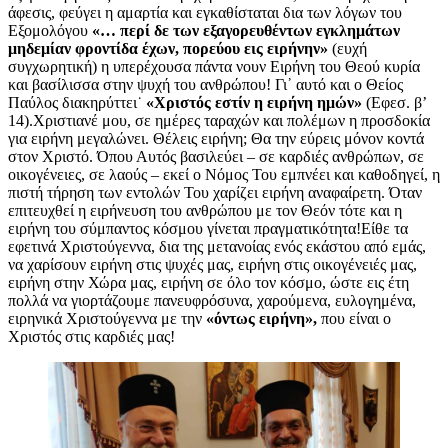
άφεσις, φεύγει η αμαρτία και εγκαθίσταται δια των λόγων του
Εξομολόγου
«… περί δε των εξαγορευθέντων εγκλημάτων
μηδεμίαν φροντίδα έχων, πορεύου εις ειρήνην»
(ευχή
συγχωρητική) η υπερέχουσα πάντα νουν Ειρήνη του Θεού κυρία
και βασίλισσα στην ψυχή του ανθρώπου! Γι᾿ αυτό και ο Θείος
Παύλος διακηρύττει˙
«Χριστός εστίν η ειρήνη ημών»
(Εφεσ. β’
14).Χριστιανέ μου, σε ημέρες ταραχών και πολέμων η προσδοκία
για ειρήνη μεγαλώνει. Θέλεις ειρήνη; Θα την εύρεις μόνον κοντά
στον Χριστό. Όπου Αυτός βασιλεύει – σε καρδιές ανθρώπων, σε
οικογένειες, σε λαούς – εκεί ο Νόμος Του εμπνέει και καθοδηγεί, η
πιστή τήρηση των εντολών Του χαρίζει ειρήνη αναφαίρετη. Όταν
επιτευχθεί η ειρήνευση του ανθρώπου με τον Θεόν τότε και η
ειρήνη του σύμπαντος κόσμου γίνεται πραγματικότητα!Είθε τα
εφετινά Χριστούγεννα, δια της μετανοίας ενός εκάστου από εμάς,
να χαρίσουν ειρήνη στις ψυχές μας, ειρήνη στις οικογένειές μας,
ειρήνη στην Χώρα μας, ειρήνη σε όλο τον κόσμο, ώστε εις έτη
πολλά να γιορτάζουμε πανευφρόσυνα, χαρούμενα, ευλογημένα,
ειρηνικά Χριστούγεννα με την
«όντως ειρήνη»,
που είναι ο
Χριστός στις καρδιές μας!