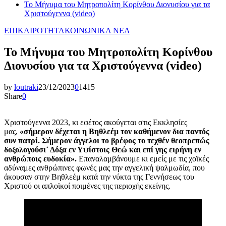
Το Μήνυμα του Μητροπολίτη Κορίνθου Διονυσίου για τα
Χριστούγεννα (video)
ΕΠΙΚΑΙΡΟΤΗΤΑ
ΚΟΙΝΩΝΙΚΑ ΝΕΑ
Το Μήνυμα του Μητροπολίτη Κορίνθου
Διονυσίου για τα Χριστούγεννα (video)
by
loutraki
23/12/2023
0
1415
Share
0
Χριστούγεννα 2023, κι εφέτος ακούγεται στις Εκκλησίες
μας,
«σήμερον δέχεται η Βηθλεέμ τον καθήμενον δια παντός
συν πατρί. Σήμερον άγγελοι το βρέφος το τεχθέν θεοπρεπώς
δοξολογούσι˙ Δόξα εν Υψίστοις Θεώ και επί γης ειρήνη εν
ανθρώποις ευδοκία».
Επαναλαμβάνουμε κι εμείς με τις χοϊκές
αδύναμες ανθρώπινες φωνές μας την αγγελική ψαλμωδία, που
άκουσαν στην Βηθλεέμ κατά την νύκτα της Γεννήσεως του
Χριστού οι απλοϊκοί ποιμένες της περιοχής εκείνης.