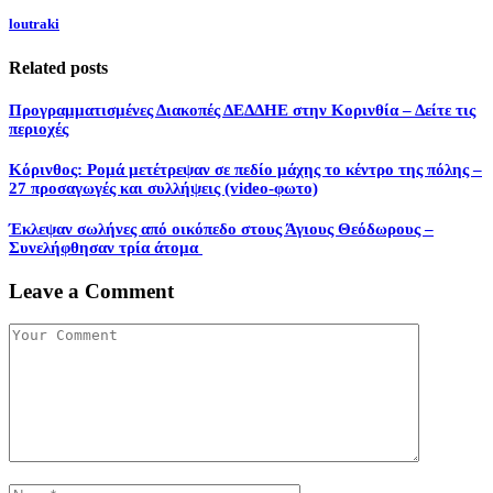
loutraki
Related posts
Προγραμματισμένες Διακοπές ΔΕΔΔΗΕ στην Κορινθία – Δείτε τις
περιοχές
Κόρινθος: Ρομά μετέτρεψαν σε πεδίο μάχης το κέντρο της πόλης –
27 προσαγωγές και συλλήψεις (video-φωτο)
Έκλεψαν σωλήνες από οικόπεδο στους Άγιους Θεόδωρους –
Συνελήφθησαν τρία άτομα
Leave a Comment