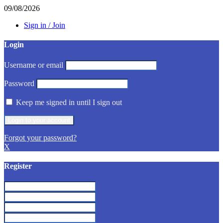
09/08/2026
Sign in / Join
Login
Username or email
Password
Keep me signed in until I sign out
Forgot your password?
X
Register