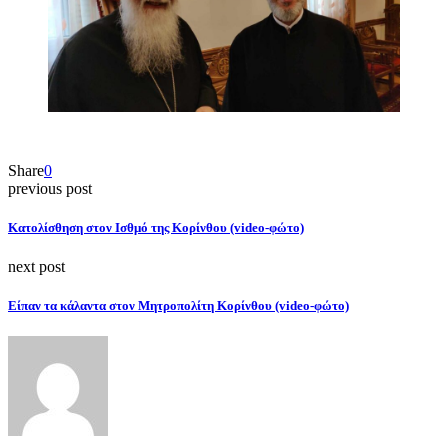
Share
0
previous post
Kατολίσθηση στον Ισθμό της Κορίνθου (video-φώτο)
next post
Είπαν τα κάλαντα στον Μητροπολίτη Κορίνθου (video-φώτο)