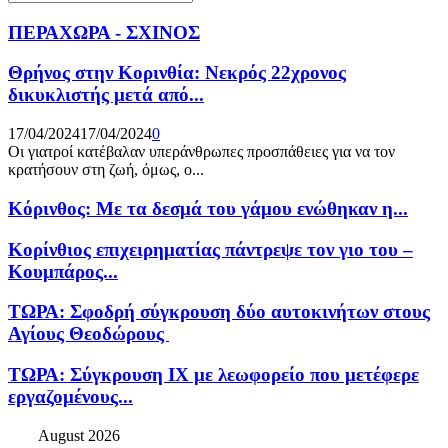
Search
for:
ΠΕΡΑΧΩΡΑ - ΣΧΙΝΟΣ
Θρήνος στην Κορινθία: Νεκρός 22χρονος
δικυκλιστής μετά από...
17/04/2024
17/04/2024
0
Οι γιατροί κατέβαλαν υπεράνθρωπες προσπάθειες για να τον
κρατήσουν στη ζωή, όμως, ο...
Κόρινθος: Με τα δεσμά του γάμου ενώθηκαν η...
Κορίνθιος επιχειρηματίας πάντρεψε τον γιο του –
Κουμπάρος...
ΤΩΡΑ: Σφοδρή σύγκρουση δύο αυτοκινήτων στους
Αγίους Θεοδώρους
ΤΩΡΑ: Σύγκρουση ΙΧ με λεωφορείο που μετέφερε
εργαζομένους...
August 2026