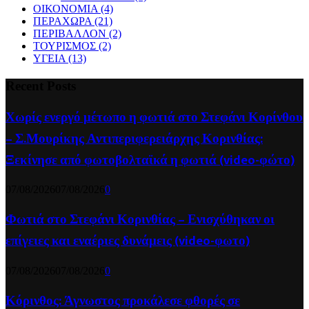
ΟΙΚΟΝΟΜΙΑ
(4)
ΠΕΡΑΧΩΡΑ
(21)
ΠΕΡΙΒΑΛΛΟΝ
(2)
ΤΟΥΡΙΣΜΟΣ
(2)
ΥΓΕΙΑ
(13)
Recent Posts
Χωρίς ενεργό μέτωπο η φωτιά στο Στεφάνι Κορίνθου
– Σ.Μουρίκης Αντιπεριφερειάρχης Κορινθίας:
Ξεκίνησε από φωτοβολταϊκά η φωτιά (video-φώτο)
07/08/2026
07/08/2026
0
Φωτιά στο Στεφάνι Κορινθίας – Ενισχύθηκαν οι
επίγειες και εναέριες δυνάμεις (video-φωτο)
07/08/2026
07/08/2026
0
Κόρινθος: Άγνωστος προκάλεσε φθορές σε