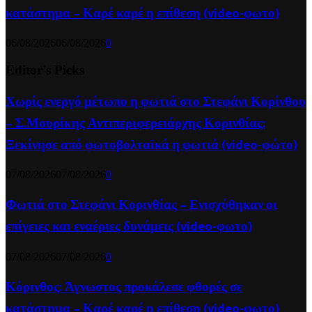
κατάστημα – Καρέ καρέ η επίθεση (video-φωτο)
06/08/2026
06/08/2026
0
Editor's Picks
Χωρίς ενεργό μέτωπο η φωτιά στο Στεφάνι Κορίνθου
– Σ.Μουρίκης Αντιπεριφερειάρχης Κορινθίας:
Ξεκίνησε από φωτοβολταϊκά η φωτιά (video-φώτο)
07/08/2026
07/08/2026
0
Φωτιά στο Στεφάνι Κορινθίας – Ενισχύθηκαν οι
επίγειες και εναέριες δυνάμεις (video-φωτο)
07/08/2026
07/08/2026
0
Κόρινθος: Άγνωστος προκάλεσε φθορές σε
κατάστημα – Καρέ καρέ η επίθεση (video-φωτο)