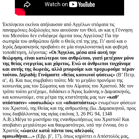
Έκπληκτοι εκείνοι απήλαυσαν από Αγγέλων στόματα τις
παναρμόνιες δοξολογίες που αινούσαν τον Θεό, αν και η Γέννηση
του Μεσσίου δεν ενδιέφερε άμεσα τους Αγγελους! Για την
σωτηρία του ανθρώπου ήλθε ο Θεός επί της γης. Γι’ αυτό και ο
Ιερός Δαμασκηνός προβαίνει σε μία συγκλονιστική και φοβερή
τοποθέτηση, λέγοντας:
«Οι Άγγελοι, μέσα από αυτή την
θεώρηση, είναι κατώτεροι του ανθρώπου, γιατί μετέχουν μόνο
της θείας ενεργείας και χάριτος. Ενώ οι άνθρωποι τυγχάνομε
και αυτής της δωρεάς, αλλά μπορούμε και προχωρούμε πέραν
τούτου. Δηλαδή; Γινόμαστε «θείας κοινωνοί φύσεως»
(Β’ Πετρ.
α’, 4). Και πως συμβαίνει τούτο; Με το μεγάλο προνόμιο της
κοινωνίας μας του Σώματος και του Αίματος του Χριστού. Με τον
τρόπο τούτο μετέχομε, διδάσκει ο Άγιος Ιωάννης ο Δαμασκηνός,
και κοινωνούμε, στα μέτρα της κτιστότητάς μας των
«καθ’
υπόστασιν» «ουσιωδώς»
και
«αδιασπάστως»
ενωμένων φύσεων
του Χριστού, της Θείας και της ανθρωπίνης (Ιω. Δαμασκηνού, προς
τους διαβάλλοντας τας αγίας εικόνας 3, 26 PG 94, 1348
Α.Β.).Μέγα το μυστήριο της ενανθρωπήσεως του Χριστού! Και
αποβαίνει μεγαλύτερο και θαυμαστότερο, υπό την έννοια, ότι ο
Χριστός
«ώφειλε κατά πάντα τοις αδελφοίς
ομοιωθήναι…»
(Εβρ. β’, 17), όπως κηρύττει ο Απόστολός μας,