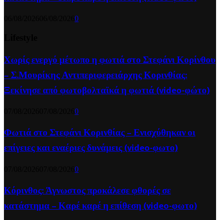
06/08/2026
06/08/2026
0
Lifestyle
Χωρίς ενεργό μέτωπο η φωτιά στο Στεφάνι Κορίνθου
– Σ.Μουρίκης Αντιπεριφερειάρχης Κορινθίας:
Ξεκίνησε από φωτοβολταϊκά η φωτιά (video-φώτο)
07/08/2026
07/08/2026
0
Φωτιά στο Στεφάνι Κορινθίας – Ενισχύθηκαν οι
επίγειες και εναέριες δυνάμεις (video-φωτο)
07/08/2026
07/08/2026
0
Κόρινθος: Άγνωστος προκάλεσε φθορές σε
κατάστημα – Καρέ καρέ η επίθεση (video-φωτο)