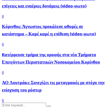
επίγειες και εναέριες δυνάμεις (video-φωτο)
0
Κόρινθος: Άγνωστος προκάλεσε φθορές σε
κατάστημα – Καρέ καρέ η επίθεση (video-φωτο)
0
Kατέρρευσε τμήμα της οροφής στα νέα Τμήματα
Επειγόντων Περιστατικών Νοσοκομείου Κορίνθου
0
ΑΟ Λουτράκι: Συνεχίζει τις μεταγραφές με στόχο την
ενίσχυση του ρόστερ
0
Search