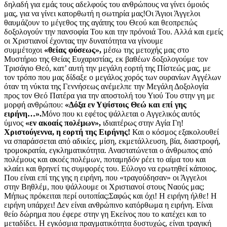
δηλαδή για εμάς τους αδελφούς του ανθρώπους να γίνει όμοιός
μας, για να γίνει κατορθωτή η σωτηρία μας!Οι Άγιοι Άγγελοι
θαυμάζουν το μέγεθος της αγάπης του Θεού και θεοπρεπώς
δοξολογούν την πανσοφία Του και την πρόνοιά Του. Αλλά και εμείς
οι Χριστιανοί έχοντας την δυνατότητα να γίνουμε
συμμέτοχοι
«θείας φύσεως»,
μέσω της μετοχής μας στο
Μυστήριο της Θείας Ευχαριστίας, εκ βαθέων δοξολογούμε τον
Τρισάγιο Θεό, κατ’ αυτή την μεγάλη εορτή της Πίστεώς μας, με
τον τρόπο που μας δίδαξε ο μεγάλος χορός των ουρανίων Αγγέλων
όταν τη νύκτα της Γεννήσεως ανέμελπε την Μεγάλη Δοξολογία
προς τον Θεό Πατέρα για την αποστολή του Υιού Του στην γη με
μορφή ανθρώπου:
«Δόξα εν Υψίστοις Θεώ και επί γης
ειρήνη…».
Μόνο που κι εφέτος ψάλλεται ο Αγγελικός αυτός
ύμνος
«εν ακοαίς πολέμων»,
ιδιαιτέρως στην Αγία Γη!
Χριστούγεννα, η εορτή της Ειρήνης!
Και ο κόσμος εξακολουθεί
να σπαράσσεται από αδικίες, μίση, εκμετάλλευση, βία, διαστροφή,
τρομοκρατία, εγκληματικότητα. Αναστατώνεται ο άνθρωπος από
πολέμους και ακοές πολέμων, ποταμηδόν ρέει το αίμα του και
κλαίει και θρηνεί τις συμφορές του. Εύλογο να ερωτηθεί κάποιος.
Που είναι επί της γης η ειρήνη, που «τραγούδησαν» οι Άγγελοι
στην Βηθλέμ, που ψάλλουμε οι Χριστιανοί στους Ναούς μας;
Μήπως πρόκειται περί ουτοπίας;Σαφώς και όχι! Η ειρήνη ήλθε! Η
ειρήνη υπάρχει! Δεν είναι ανθρώπινο κατόρθωμα η ειρήνη. Είναι
θείο δώρημα που έφερε στην γη Εκείνος που το κατέχει και το
μεταδίδει. Η εγκόσμια πραγματικότητα δυστυχώς, είναι τραγική