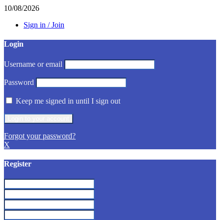
10/08/2026
Sign in / Join
Login
Username or email
Password
Keep me signed in until I sign out
Forgot your password?
X
Register