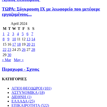
ΤΩΡΑ: Σύγκρουση ΙΧ με λεωφορείο που μετέφερε
εργαζομένους...
April 2024
M
T
W
T
F
S
S
1
2
3
4
5
6
7
8
9
10
11
12
13
14
15
16
17
18
19
20
21
22
23
24
25
26
27
28
29
30
« Mar
May »
Περαχωρα - Σχινος
ΚΑΤΗΓΟΡΙΕΣ
ΑΓΙΟΙ ΘΕΟΔΩΡΟΙ
(101)
ΑΣΤΥΝΟΜΙΚΑ
(18)
ΔΙΕΘΝΗ
(1)
ΕΛΛΑΔΑ
(25)
ΕΠΙΚΑΙΡΟΤΗΤΑ
(522)