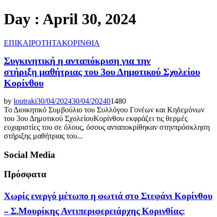
Day : April 30, 2024
ΕΠΙΚΑΙΡΟΤΗΤΑ
ΚΟΡΙΝΘΙΑ
Συγκινητική η ανταπόκριση για την
στήριξη μαθήτριας του 3ου Δημοτικού Σχολείου
Κορίνθου
by
loutraki
30/04/2024
30/04/2024
0
1480
Το Διοικητικό Συμβούλιο του Συλλόγου Γονέων και Κηδεμόνων
του 3ου Δημοτικού ΣχολείουΚορίνθου εκφράζει τις θερμές
ευχαριστίες του σε όλους, όσους ανταποκρίθηκαν στηνπρόσκληση
στήριξης μαθήτριας του...
Social Media
Πρόσφατα
Χωρίς ενεργό μέτωπο η φωτιά στο Στεφάνι Κορίνθου
– Σ.Μουρίκης Αντιπεριφερειάρχης Κορινθίας: