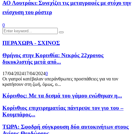
ΑΟ Λουτράκι: Συνεχίζει τις μεταγραφές με στόχο την
ενίσχυση του ρόστερ
0
Search
Search
for:
ΠΕΡΑΧΩΡΑ - ΣΧΙΝΟΣ
Θρήνος στην Κορινθία: Νεκρός 22χρονος
δικυκλιστής μετά από...
17/04/2024
17/04/2024
0
Οι γιατροί κατέβαλαν υπεράνθρωπες προσπάθειες για να τον
κρατήσουν στη ζωή, όμως, ο...
Κόρινθος: Με τα δεσμά του γάμου ενώθηκαν η...
Κορίνθιος επιχειρηματίας πάντρεψε τον γιο του –
Κουμπάρος...
ΤΩΡΑ: Σφοδρή σύγκρουση δύο αυτοκινήτων στους
Αγίους Θεοδώρους