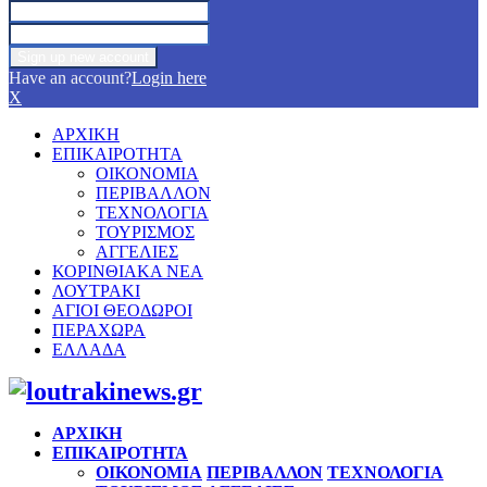
Have an account?
Login here
X
ΑΡΧΙΚΗ
ΕΠΙΚΑΙΡΟΤΗΤΑ
ΟΙΚΟΝΟΜΙΑ
ΠΕΡΙΒΑΛΛΟΝ
ΤΕΧΝΟΛΟΓΙΑ
ΤΟΥΡΙΣΜΟΣ
ΑΓΓΕΛΙΕΣ
ΚΟΡΙΝΘΙΑΚΑ ΝΕΑ
ΛΟΥΤΡΑΚΙ
ΑΓΙΟΙ ΘΕΟΔΩΡΟΙ
ΠΕΡΑΧΩΡΑ
ΕΛΛΑΔΑ
Facebook
Twitter
Instagram
Pinterest
Youtube
ΑΡΧΙΚΗ
ΕΠΙΚΑΙΡΟΤΗΤΑ
ΟΙΚΟΝΟΜΙΑ
ΠΕΡΙΒΑΛΛΟΝ
ΤΕΧΝΟΛΟΓΙΑ