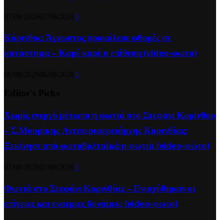
07/08/2026
07/08/2026
0
Κόρινθος: Άγνωστος προκάλεσε φθορές σε
κατάστημα – Καρέ καρέ η επίθεση (video-φωτο)
06/08/2026
06/08/2026
0
Editor's Picks
Χωρίς ενεργό μέτωπο η φωτιά στο Στεφάνι Κορίνθου
– Σ.Μουρίκης Αντιπεριφερειάρχης Κορινθίας:
Ξεκίνησε από φωτοβολταϊκά η φωτιά (video-φώτο)
07/08/2026
07/08/2026
0
Φωτιά στο Στεφάνι Κορινθίας – Ενισχύθηκαν οι
επίγειες και εναέριες δυνάμεις (video-φωτο)