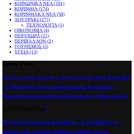
ΚΟΙΝΩΝΙΚΑ ΝΕΑ
(191)
ΚΟΡΙΝΘΙΑ
(174)
ΚΟΡΙΝΘΙΑΚΑ ΝΕΑ
(50)
ΛΟΥΤΡΑΚΙ
(277)
ΤΕΧΝΟΛΟΓΙΑ
(1)
ΟΙΚΟΝΟΜΙΑ
(4)
ΠΕΡΑΧΩΡΑ
(21)
ΠΕΡΙΒΑΛΛΟΝ
(2)
ΤΟΥΡΙΣΜΟΣ
(2)
ΥΓΕΙΑ
(13)
Recent Posts
Χωρίς ενεργό μέτωπο η φωτιά στο Στεφάνι Κορίνθου
– Σ.Μουρίκης Αντιπεριφερειάρχης Κορινθίας:
Ξεκίνησε από φωτοβολταϊκά η φωτιά (video-φώτο)
07/08/2026
07/08/2026
0
Φωτιά στο Στεφάνι Κορινθίας – Ενισχύθηκαν οι
επίγειες και εναέριες δυνάμεις (video-φωτο)