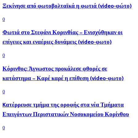
Ξεκίνησε από φωτοβολταϊκά η φωτιά (video-φώτο)
0
Φωτιά στο Στεφάνι Κορινθίας – Ενισχύθηκαν οι
επίγειες και εναέριες δυνάμεις (video-φωτο)
0
Κόρινθος: Άγνωστος προκάλεσε φθορές σε
κατάστημα – Καρέ καρέ η επίθεση (video-φωτο)
0
Kατέρρευσε τμήμα της οροφής στα νέα Τμήματα
Επειγόντων Περιστατικών Νοσοκομείου Κορίνθου
0