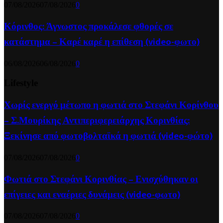
07/08/2026
07/08/2026
0
Κόρινθος: Άγνωστος προκάλεσε φθορές σε
κατάστημα – Καρέ καρέ η επίθεση (video-φωτο)
06/08/2026
06/08/2026
0
Lifestyle
Χωρίς ενεργό μέτωπο η φωτιά στο Στεφάνι Κορίνθου
– Σ.Μουρίκης Αντιπεριφερειάρχης Κορινθίας:
Ξεκίνησε από φωτοβολταϊκά η φωτιά (video-φώτο)
07/08/2026
07/08/2026
0
Φωτιά στο Στεφάνι Κορινθίας – Ενισχύθηκαν οι
επίγειες και εναέριες δυνάμεις (video-φωτο)
07/08/2026
07/08/2026
0