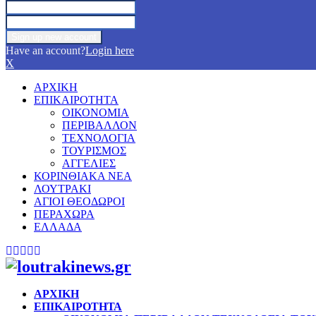
Have an account?
Login here
X
ΑΡΧΙΚΗ
ΕΠΙΚΑΙΡΟΤΗΤΑ
ΟΙΚΟΝΟΜΙΑ
ΠΕΡΙΒΑΛΛΟΝ
ΤΕΧΝΟΛΟΓΙΑ
ΤΟΥΡΙΣΜΟΣ
ΑΓΓΕΛΙΕΣ
ΚΟΡΙΝΘΙΑΚΑ ΝΕΑ
ΛΟΥΤΡΑΚΙ
ΑΓΙΟΙ ΘΕΟΔΩΡΟΙ
ΠΕΡΑΧΩΡΑ
ΕΛΛΑΔΑ
Facebook
Twitter
Instagram
Pinterest
Youtube
ΑΡΧΙΚΗ
ΕΠΙΚΑΙΡΟΤΗΤΑ