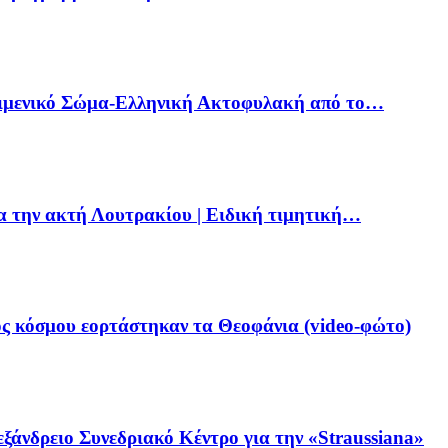
Λιμενικό Σώμα-Ελληνική Ακτοφυλακή από το…
ια την ακτή Λουτρακίου | Ειδική τιμητική…
ς κόσμου εορτάστηκαν τα Θεοφάνια (video-φώτο)
ξάνδρειο Συνεδριακό Κέντρο για την «Straussiana»