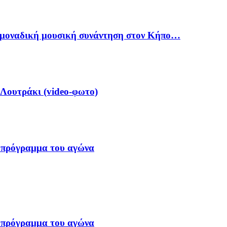
ία μοναδική μουσική συνάντηση στον Κήπο…
 Λουτράκι (video-φωτο)
 πρόγραμμα του αγώνα
 πρόγραμμα του αγώνα