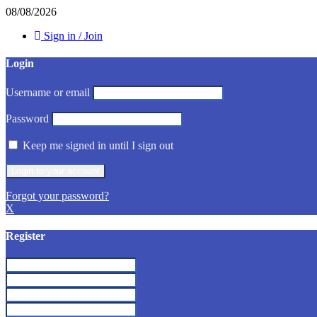
08/08/2026
Sign in / Join
Login
Username or email
Password
Keep me signed in until I sign out
Forgot your password?
X
Register