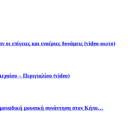
 οι επίγειες και εναέριες δυνάμεις (video-φωτο)
αίου – Περιγιαλίου (video)
ία μοναδική μουσική συνάντηση στον Κήπο…