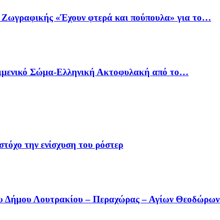
ό Ζωγραφικής «Έχουν φτερά και πούπουλα» για το…
Λιμενικό Σώμα-Ελληνική Ακτοφυλακή από το…
στόχο την ενίσχυση του ρόστερ
ου Δήμου Λουτρακίου – Περαχώρας – Αγίων Θεοδώρω