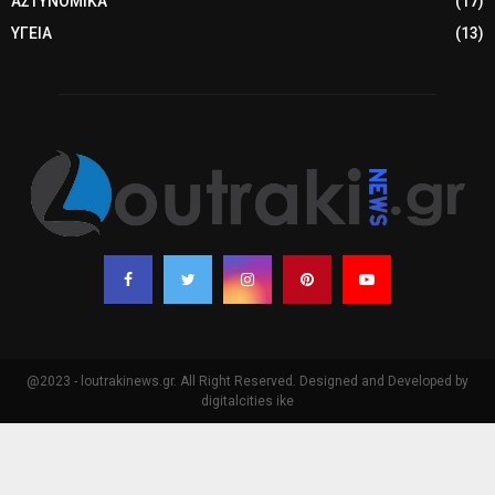
ΑΣΤΥΝΟΜΙΚΑ
(17)
ΥΓΕΙΑ
(13)
@2023 - loutrakinews.gr. All Right Reserved. Designed and Developed by
digitalcities ike