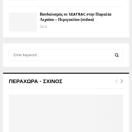
Βανδαλισμός σε SEATRAC στην Παραλία
Λεχαίου – Περιγιαλίου (video)
0
S
e
a
S
r
c
E
ΠΕΡΑΧΩΡΑ - ΣΧΙΝΟΣ
h
f
A
o
r
R
:
C
H