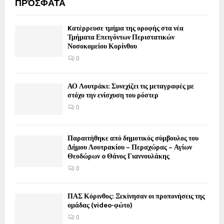
ΠΡΌΣΦΑΤΑ
Kατέρρευσε τμήμα της οροφής στα νέα
Τμήματα Επειγόντων Περιστατικών
Νοσοκομείου Κορίνθου
0
ΑΟ Λουτράκι: Συνεχίζει τις μεταγραφές με
στόχο την ενίσχυση του ρόστερ
0
Παραιτήθηκε από δημοτικός σύμβουλος του
Δήμου Λουτρακίου – Περαχώρας – Αγίων
Θεοδώρων o Θάνος Γιαννουλάκης
0
ΠΑΣ Κόρινθος: Ξεκίνησαν οι προπονήσεις της
ομάδας (video-φώτο)
0