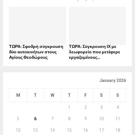
ΤΩΡΑ: Σφοδρή σύγκρουση
ΤΩΡΑ: Σύγκρουση ΙΧ με
δύο αυτοκινήτων στους
λεωφορείο που μετέφερε
Αγίους Θεοδώρους
εργαζομένους...
January 2026
M
T
W
T
F
S
S
1
2
3
4
5
6
7
8
9
10
11
12
13
14
15
16
17
18