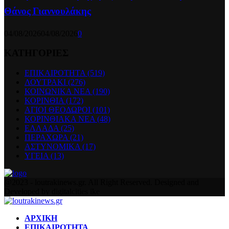
Θάνος Γιαννουλάκης
04/08/2026
04/08/2026
0
ΚΑΤΗΓΟΡΙΕΣ
ΕΠΙΚΑΙΡΟΤΗΤΑ
(519)
ΛΟΥΤΡΑΚΙ
(276)
ΚΟΙΝΩΝΙΚΑ ΝΕΑ
(190)
ΚΟΡΙΝΘΙΑ
(172)
ΑΓΙΟΙ ΘΕΟΔΩΡΟΙ
(101)
ΚΟΡΙΝΘΙΑΚΑ ΝΕΑ
(48)
ΕΛΛΑΔΑ
(25)
ΠΕΡΑΧΩΡΑ
(21)
ΑΣΤΥΝΟΜΙΚΑ
(17)
ΥΓΕΙΑ
(13)
Facebook
Twitter
Instagram
Pinterest
Youtube
@2023 - loutrakinews.gr. All Right Reserved. Designed and
Developed by digitalcities ike
Facebook
Twitter
Instagram
Pinterest
Youtube
ΑΡΧΙΚΗ
ΕΠΙΚΑΙΡΟΤΗΤΑ