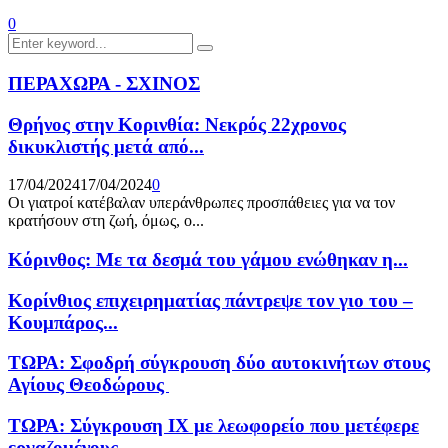
0
Search
Search
for:
ΠΕΡΑΧΩΡΑ - ΣΧΙΝΟΣ
Θρήνος στην Κορινθία: Νεκρός 22χρονος
δικυκλιστής μετά από...
17/04/2024
17/04/2024
0
Οι γιατροί κατέβαλαν υπεράνθρωπες προσπάθειες για να τον
κρατήσουν στη ζωή, όμως, ο...
Κόρινθος: Με τα δεσμά του γάμου ενώθηκαν η...
Κορίνθιος επιχειρηματίας πάντρεψε τον γιο του –
Κουμπάρος...
ΤΩΡΑ: Σφοδρή σύγκρουση δύο αυτοκινήτων στους
Αγίους Θεοδώρους
ΤΩΡΑ: Σύγκρουση ΙΧ με λεωφορείο που μετέφερε
εργαζομένους...