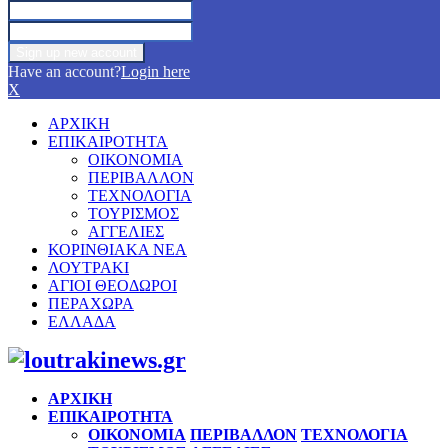
Have an account?
Login here
X
ΑΡΧΙΚΗ
ΕΠΙΚΑΙΡΟΤΗΤΑ
ΟΙΚΟΝΟΜΙΑ
ΠΕΡΙΒΑΛΛΟΝ
ΤΕΧΝΟΛΟΓΙΑ
ΤΟΥΡΙΣΜΟΣ
ΑΓΓΕΛΙΕΣ
ΚΟΡΙΝΘΙΑΚΑ ΝΕΑ
ΛΟΥΤΡΑΚΙ
ΑΓΙΟΙ ΘΕΟΔΩΡΟΙ
ΠΕΡΑΧΩΡΑ
ΕΛΛΑΔΑ
Facebook
Twitter
Instagram
Pinterest
Youtube
ΑΡΧΙΚΗ
ΕΠΙΚΑΙΡΟΤΗΤΑ
ΟΙΚΟΝΟΜΙΑ
ΠΕΡΙΒΑΛΛΟΝ
ΤΕΧΝΟΛΟΓΙΑ