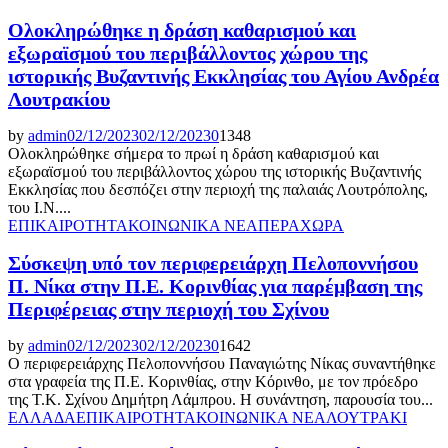
Ολοκληρώθηκε η δράση καθαρισμού και
εξωραϊσμού του περιβάλλοντος χώρου της
ιστορικής Βυζαντινής Εκκλησίας του Αγίου Ανδρέα
Λουτρακίου
by
admin
02/12/2023
02/12/2023
0
1348
Ολοκληρώθηκε σήμερα το πρωί η δράση καθαρισμού και
εξωραϊσμού του περιβάλλοντος χώρου της ιστορικής Βυζαντινής
Εκκλησίας που δεσπόζει στην περιοχή της παλαιάς Λουτρόπολης,
του Ι.Ν....
ΕΠΙΚΑΙΡΟΤΗΤΑ
ΚΟΙΝΩΝΙΚΑ ΝΕΑ
ΠΕΡΑΧΩΡΑ
Σύσκεψη υπό τον περιφερειάρχη Πελοποννήσου
Π. Νίκα στην Π.Ε. Κορινθίας για παρέμβαση της
Περιφέρειας στην περιοχή του Σχίνου
by
admin
02/12/2023
02/12/2023
0
1642
Ο περιφερειάρχης Πελοποννήσου Παναγιώτης Νίκας συναντήθηκε
στα γραφεία της Π.Ε. Κορινθίας, στην Κόρινθο, με τον πρόεδρο
της Τ.Κ. Σχίνου Δημήτρη Λάμπρου. Η συνάντηση, παρουσία του...
ΕΛΛΑΔΑ
ΕΠΙΚΑΙΡΟΤΗΤΑ
ΚΟΙΝΩΝΙΚΑ ΝΕΑ
ΛΟΥΤΡΑΚΙ