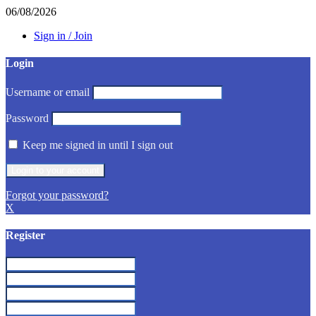
06/08/2026
Sign in / Join
Login
Username or email
Password
Keep me signed in until I sign out
Forgot your password?
X
Register