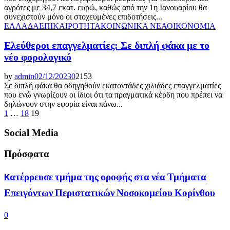
αγρότες με 34,7 εκατ. ευρώ, καθώς από την 1η Ιανουαρίου θα
συνεχιστούν μόνο οι στοχευμένες επιδοτήσεις...
ΕΛΛΑΔΑ
ΕΠΙΚΑΙΡΟΤΗΤΑ
ΚΟΙΝΩΝΙΚΑ ΝΕΑ
ΟΙΚΟΝΟΜΙΑ
Ελεύθεροι επαγγελματίες: Σε διπλή φάκα με το
νέο φορολογικό
by
admin
02/12/2023
0
2153
Σε διπλή φάκα θα οδηγηθούν εκατοντάδες χιλιάδες επαγγελματίες
που ενώ γνωρίζουν οι ίδιοι ότι τα πραγματικά κέρδη που πρέπει να
δηλώνουν στην εφορία είναι πάνω...
Posts
1
…
18
19
pagination
Social Media
Πρόσφατα
Kατέρρευσε τμήμα της οροφής στα νέα Τμήματα
Επειγόντων Περιστατικών Νοσοκομείου Κορίνθου
0