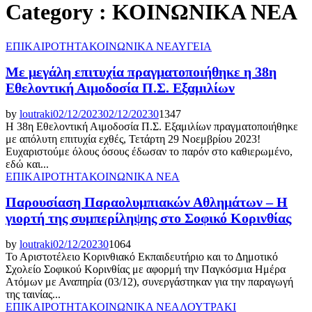
Category : ΚΟΙΝΩΝΙΚΑ ΝΕΑ
ΕΠΙΚΑΙΡΟΤΗΤΑ
ΚΟΙΝΩΝΙΚΑ ΝΕΑ
ΥΓΕΙΑ
Με μεγάλη επιτυχία πραγματοποιήθηκε η 38η
Εθελοντική Αιμοδοσία Π.Σ. Εξαμιλίων
by
loutraki
02/12/2023
02/12/2023
0
1347
Η 38η Εθελοντική Αιμοδοσία Π.Σ. Εξαμιλίων πραγματοποιήθηκε
με απόλυτη επιτυχία εχθές, Τετάρτη 29 Νοεμβρίου 2023!
Ευχαριστούμε όλους όσους έδωσαν το παρόν στο καθιερωμένο,
εδώ και...
ΕΠΙΚΑΙΡΟΤΗΤΑ
ΚΟΙΝΩΝΙΚΑ ΝΕΑ
Παρουσίαση Παραολυμπιακών Αθλημάτων – Η
γιορτή της συμπερίληψης στο Σοφικό Κορινθίας
by
loutraki
02/12/2023
0
1064
Το Αριστοτέλειο Κορινθιακό Εκπαιδευτήριο και το Δημοτικό
Σχολείο Σοφικού Κορινθίας με αφορμή την Παγκόσμια Ημέρα
Ατόμων με Αναπηρία (03/12), συνεργάστηκαν για την παραγωγή
της ταινίας...
ΕΠΙΚΑΙΡΟΤΗΤΑ
ΚΟΙΝΩΝΙΚΑ ΝΕΑ
ΛΟΥΤΡΑΚΙ