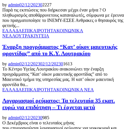
by
admin
02/12/2023
0
2227
Παρά τις εκπτώσεις που διήρκεσαν μέχρι έναν μήνα ? Ο
πληθωρισμός αποθάρρυνετους καταναλωτές, σύμφωνα με έρευνα
που πραγματοποίησε το ΙΝΕΜΥ-ΕΣΕΕ Ανθρακες ο θησαυρός της
φετινής...
ΕΛΛΑΔΑ
ΕΠΙΚΑΙΡΟΤΗΤΑ
ΚΟΙΝΩΝΙΚΑ
ΝΕΑ
ΛΟΥΤΡΑΚΙ
ΥΓΕΙΑ
Έναρξη προγράμματος “Κατ’ οίκον μαιευτικής
φροντίδας” από το Κ.Υ. Λουτρακίου
by
admin
02/12/2023
02/12/2023
0
1613
Το Κέντρο Υγείας Λουτρακίου ανακοινώνει την έναρξη
προγράμματος “Κατ’ οίκον μαιευτικής φροντίδας” από το
Μαιευτικό τμήμα της υπηρεσίας μας. Η κατ’ οίκον μαιευτική
φροντίδα θα...
ΕΛΛΑΔΑ
ΕΠΙΚΑΙΡΟΤΗΤΑ
ΚΟΙΝΩΝΙΚΑ ΝΕΑ
Λογαριασμοί ρεύματος: Τα τελευταία 35 εκατ.
ευρώ για επιδότηση – Τι έρχεται μετά
by
admin
02/12/2023
0
985
Ο Δεκέμβριος είναι ο τελευταίος μήνας
που επιχορηγούνται λογαριασμοί ρεύματος για νοικοκυριά και