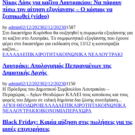
Νίκος Λόης για καζίνο Λουτρακίου: Να πάρουν
πίσω την αίτηση εξυγίανσης – Ο κόσμος να
ξεσηκωθεί (video)
by
admin
02/12/2023
02/12/2023
0
1587
Στο δικαστήριο Κορίνθου θα συζητηθεί η συμφωνία εξυγίανσης για
το καζίνο στο Λουτράκι. Tο συμφωνητικό εξυγίανσης που έχουνε
φέρει στο δικαστήριο για εκδίκαση στις 13/12 η κοινοπραξία
καζίνο...
ΕΛΛΑΔΑ
ΕΠΙΚΑΙΡΟΤΗΤΑ
ΚΟΙΝΩΝΙΚΑ ΝΕΑ
ΛΟΥΤΡΑΚΙ
Λουτράκι: Απολογισμός Πεπραγμένων της
Δημοτικής Αρχής
by
admin
02/12/2023
02/12/2023
0
1150
Η Πρόεδρος του Δημοτικού Συμβουλίου Λουτρακίου –
Περαχώρας – Αγίων Θεοδώρων ΚΑΛΕΙ τους κατοίκους και τους
φορείς του Δήμου σε ειδική δημόσια δια ζώσης συνεδρίαση...
ΑΓΙΟΙ ΘΕΟΔΩΡΟΙ
ΕΛΛΑΔΑ
ΕΠΙΚΑΙΡΟΤΗΤΑ
ΚΟΙΝΩΝΙΚΑ
ΝΕΑ
ΛΟΥΤΡΑΚΙ
ΟΙΚΟΝΟΜΙΑ
ΠΕΡΑΧΩΡΑ
Black Friday: Καμία αύξηση στις πωλήσεις για τις
μισές επιχειρήσεις