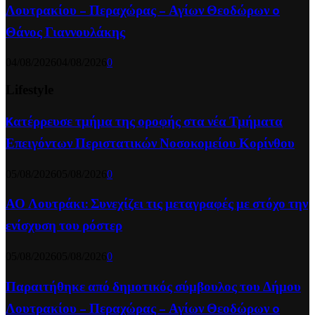
Λουτρακίου – Περαχώρας – Αγίων Θεοδώρων o
Θάνος Γιαννουλάκης
04/08/2026
04/08/2026
0
Lifestyle
Kατέρρευσε τμήμα της οροφής στα νέα Τμήματα
Επειγόντων Περιστατικών Νοσοκομείου Κορίνθου
05/08/2026
05/08/2026
0
ΑΟ Λουτράκι: Συνεχίζει τις μεταγραφές με στόχο την
ενίσχυση του ρόστερ
05/08/2026
05/08/2026
0
Παραιτήθηκε από δημοτικός σύμβουλος του Δήμου
Λουτρακίου – Περαχώρας – Αγίων Θεοδώρων o