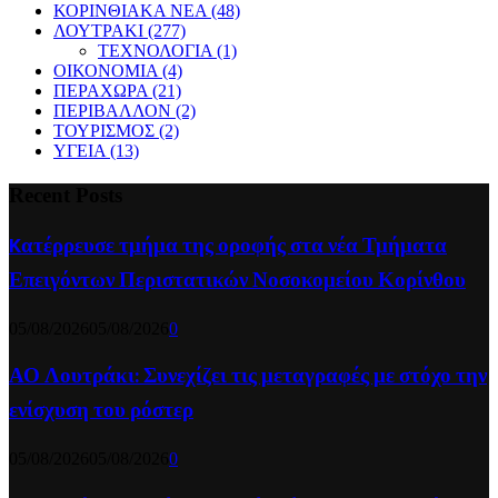
ΚΟΡΙΝΘΙΑΚΑ ΝΕΑ
(48)
ΛΟΥΤΡΑΚΙ
(277)
ΤΕΧΝΟΛΟΓΙΑ
(1)
ΟΙΚΟΝΟΜΙΑ
(4)
ΠΕΡΑΧΩΡΑ
(21)
ΠΕΡΙΒΑΛΛΟΝ
(2)
ΤΟΥΡΙΣΜΟΣ
(2)
ΥΓΕΙΑ
(13)
Recent Posts
Kατέρρευσε τμήμα της οροφής στα νέα Τμήματα
Επειγόντων Περιστατικών Νοσοκομείου Κορίνθου
05/08/2026
05/08/2026
0
ΑΟ Λουτράκι: Συνεχίζει τις μεταγραφές με στόχο την
ενίσχυση του ρόστερ
05/08/2026
05/08/2026
0