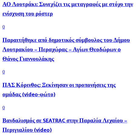
ΑΟ Λουτράκι: Συνεχίζει τις μεταγραφές με στόχο την
ενίσχυση του ρόστερ
0
Παραιτήθηκε από δημοτικός σύμβουλος του Δήμου
Λουτρακίου – Περαχώρας – Αγίων Θεοδώρων o
Θάνος Γιαννουλάκης
0
ΠΑΣ Κόρινθος: Ξεκίνησαν οι προπονήσεις της
ομάδας (video-φώτο)
0
Βανδαλισμός σε SEATRAC στην Παραλία Λεχαίου –
Περιγιαλίου (video)