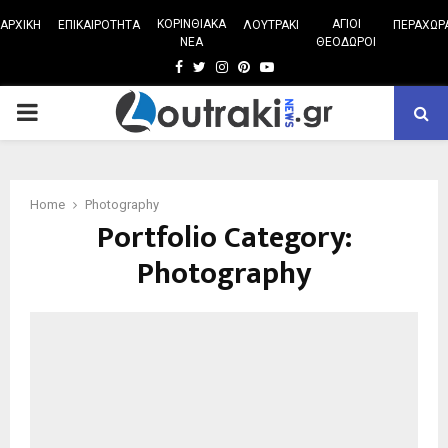
ΚΟΡΙΝΘΙΑΚΑ
ΑΓΙΟΙ
ΑΡΧΙΚΗ
ΕΠΙΚΑΙΡΟΤΗΤΑ
ΛΟΥΤΡΑΚΙ
ΠΕΡΑΧΩΡ
ΝΕΑ
ΘΕΟΔΩΡΟΙ
Facebook
Twitter
Instagram
Pinterest
Youtube
PRIMARY
MENU
Home
Photography
Portfolio Category:
Photography