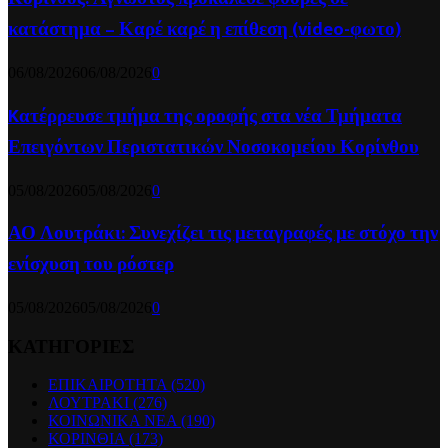
κατάστημα – Καρέ καρέ η επίθεση (video-φωτο)
06/08/2026
06/08/2026
0
Kατέρρευσε τμήμα της οροφής στα νέα Τμήματα
Επειγόντων Περιστατικών Νοσοκομείου Κορίνθου
05/08/2026
05/08/2026
0
ΑΟ Λουτράκι: Συνεχίζει τις μεταγραφές με στόχο την
ενίσχυση του ρόστερ
05/08/2026
05/08/2026
0
ΚΑΤΗΓΟΡΙΕΣ
ΕΠΙΚΑΙΡΟΤΗΤΑ
(520)
ΛΟΥΤΡΑΚΙ
(276)
ΚΟΙΝΩΝΙΚΑ ΝΕΑ
(190)
ΚΟΡΙΝΘΙΑ
(173)