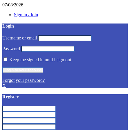
07/08/2026
Sign in / Join
Login
Username or email
Password
Keep me signed in until I sign out
Forgot your password?
X
Register