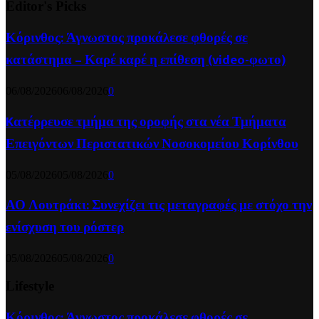
Editor's Picks
Κόρινθος: Άγνωστος προκάλεσε φθορές σε
κατάστημα – Καρέ καρέ η επίθεση (video-φωτο)
06/08/2026
06/08/2026
0
Kατέρρευσε τμήμα της οροφής στα νέα Τμήματα
Επειγόντων Περιστατικών Νοσοκομείου Κορίνθου
05/08/2026
05/08/2026
0
ΑΟ Λουτράκι: Συνεχίζει τις μεταγραφές με στόχο την
ενίσχυση του ρόστερ
05/08/2026
05/08/2026
0
Lifestyle
Κόρινθος: Άγνωστος προκάλεσε φθορές σε