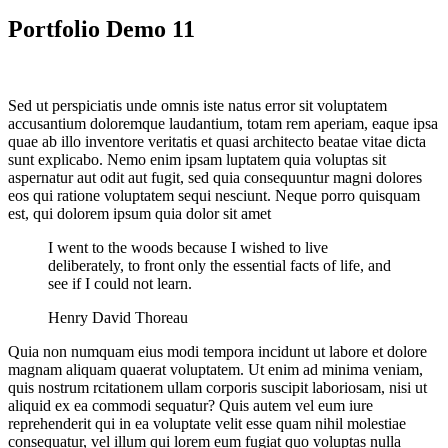
Portfolio Demo 11
Sed ut perspiciatis unde omnis iste natus error sit voluptatem
accusantium doloremque laudantium, totam rem aperiam, eaque ipsa
quae ab illo inventore veritatis et quasi architecto beatae vitae dicta
sunt explicabo. Nemo enim ipsam luptatem quia voluptas sit
aspernatur aut odit aut fugit, sed quia consequuntur magni dolores
eos qui ratione voluptatem sequi nesciunt. Neque porro quisquam
est, qui dolorem ipsum quia dolor sit amet
I went to the woods because I wished to live
deliberately, to front only the essential facts of life, and
see if I could not learn.
Henry David Thoreau
Quia non numquam eius modi tempora incidunt ut labore et dolore
magnam aliquam quaerat voluptatem. Ut enim ad minima veniam,
quis nostrum rcitationem ullam corporis suscipit laboriosam, nisi ut
aliquid ex ea commodi sequatur? Quis autem vel eum iure
reprehenderit qui in ea voluptate velit esse quam nihil molestiae
consequatur, vel illum qui lorem eum fugiat quo voluptas nulla