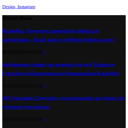
Design, Instagram
Recent Posts
Κόρινθος: Άγνωστος προκάλεσε φθορές σε
κατάστημα – Καρέ καρέ η επίθεση (video-φωτο)
06/08/2026
06/08/2026
0
Kατέρρευσε τμήμα της οροφής στα νέα Τμήματα
Επειγόντων Περιστατικών Νοσοκομείου Κορίνθου
05/08/2026
05/08/2026
0
ΑΟ Λουτράκι: Συνεχίζει τις μεταγραφές με στόχο την
ενίσχυση του ρόστερ
05/08/2026
05/08/2026
0