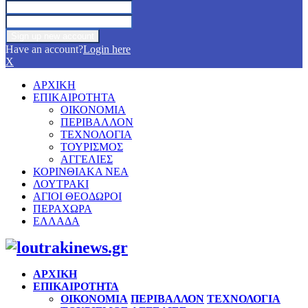
Have an account?
Login here
X
ΑΡΧΙΚΗ
ΕΠΙΚΑΙΡΟΤΗΤΑ
ΟΙΚΟΝΟΜΙΑ
ΠΕΡΙΒΑΛΛΟΝ
ΤΕΧΝΟΛΟΓΙΑ
ΤΟΥΡΙΣΜΟΣ
ΑΓΓΕΛΙΕΣ
ΚΟΡΙΝΘΙΑΚΑ ΝΕΑ
ΛΟΥΤΡΑΚΙ
ΑΓΙΟΙ ΘΕΟΔΩΡΟΙ
ΠΕΡΑΧΩΡΑ
ΕΛΛΑΔΑ
Facebook
Twitter
Instagram
Pinterest
Youtube
ΑΡΧΙΚΗ
ΕΠΙΚΑΙΡΟΤΗΤΑ
ΟΙΚΟΝΟΜΙΑ
ΠΕΡΙΒΑΛΛΟΝ
ΤΕΧΝΟΛΟΓΙΑ