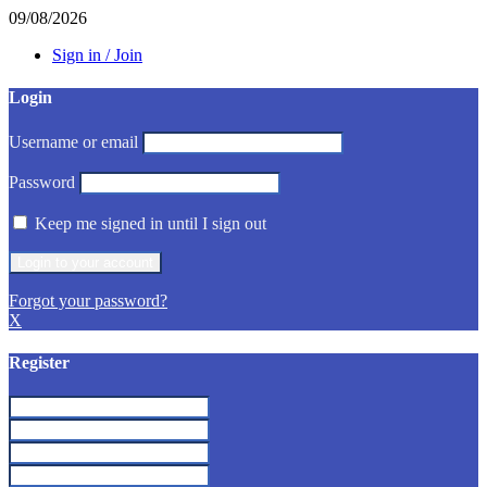
09/08/2026
Sign in / Join
Login
Username or email
Password
Keep me signed in until I sign out
Forgot your password?
X
Register