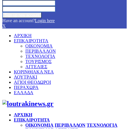
Have an account?
Login here
X
ΑΡΧΙΚΗ
ΕΠΙΚΑΙΡΟΤΗΤΑ
ΟΙΚΟΝΟΜΙΑ
ΠΕΡΙΒΑΛΛΟΝ
ΤΕΧΝΟΛΟΓΙΑ
ΤΟΥΡΙΣΜΟΣ
ΑΓΓΕΛΙΕΣ
ΚΟΡΙΝΘΙΑΚΑ ΝΕΑ
ΛΟΥΤΡΑΚΙ
ΑΓΙΟΙ ΘΕΟΔΩΡΟΙ
ΠΕΡΑΧΩΡΑ
ΕΛΛΑΔΑ
Facebook
Twitter
Instagram
Pinterest
Youtube
ΑΡΧΙΚΗ
ΕΠΙΚΑΙΡΟΤΗΤΑ
ΟΙΚΟΝΟΜΙΑ
ΠΕΡΙΒΑΛΛΟΝ
ΤΕΧΝΟΛΟΓΙΑ