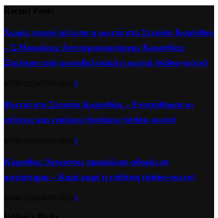
Recent Posts
Χωρίς ενεργό μέτωπο η φωτιά στο Στεφάνι Κορίνθου
– Σ.Μουρίκης Αντιπεριφερειάρχης Κορινθίας:
Ξεκίνησε από φωτοβολταϊκά η φωτιά (video-φώτο)
07/08/2026
07/08/2026
0
Φωτιά στο Στεφάνι Κορινθίας – Ενισχύθηκαν οι
επίγειες και εναέριες δυνάμεις (video-φωτο)
07/08/2026
07/08/2026
0
Κόρινθος: Άγνωστος προκάλεσε φθορές σε
κατάστημα – Καρέ καρέ η επίθεση (video-φωτο)
06/08/2026
06/08/2026
0
Editor's Picks