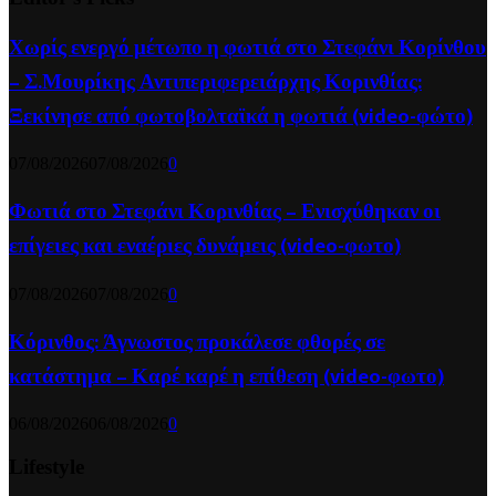
Χωρίς ενεργό μέτωπο η φωτιά στο Στεφάνι Κορίνθου
– Σ.Μουρίκης Αντιπεριφερειάρχης Κορινθίας:
Ξεκίνησε από φωτοβολταϊκά η φωτιά (video-φώτο)
07/08/2026
07/08/2026
0
Φωτιά στο Στεφάνι Κορινθίας – Ενισχύθηκαν οι
επίγειες και εναέριες δυνάμεις (video-φωτο)
07/08/2026
07/08/2026
0
Κόρινθος: Άγνωστος προκάλεσε φθορές σε
κατάστημα – Καρέ καρέ η επίθεση (video-φωτο)
06/08/2026
06/08/2026
0
Lifestyle