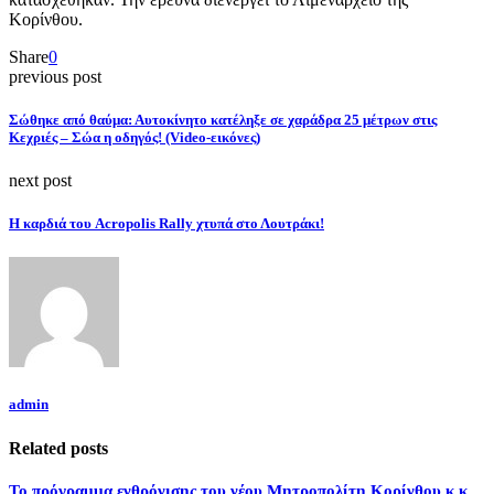
Κορίνθου.
Share
0
previous post
Σώθηκε από θαύμα: Αυτοκίνητο κατέληξε σε χαράδρα 25 μέτρων στις
Κεχριές – Σώα η οδηγός! (Video-εικόνες)
next post
Η καρδιά του Acropolis Rally χτυπά στο Λουτράκι!
admin
Related posts
Το πρόγραμμα ενθρόνισης του νέου Μητροπολίτη Κορίνθου κ.κ