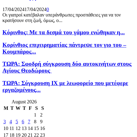
17/04/2024
17/04/2024
0
Οι γιατροί κατέβαλαν υπεράνθρωπες προσπάθειες για να τον
κρατήσουν στη ζωή, όμως, ο...
Κόρινθος: Με τα δεσμά του γάμου ενώθηκαν η...
Κορίνθιος επιχειρηματίας πάντρεψε τον γιο του –
Κουμπάρος...
ΤΩΡΑ: Σφοδρή σύγκρουση δύο αυτοκινήτων στους
Αγίους Θεοδώρους
ΤΩΡΑ: Σύγκρουση ΙΧ με λεωφορείο που μετέφερε
εργαζομένους...
August 2026
M
T
W
T
F
S
S
1
2
3
4
5
6
7
8
9
10
11
12
13
14
15
16
17
18
19
20
21
22
23