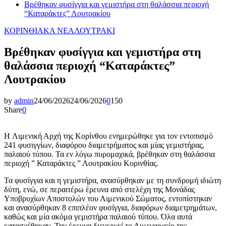
Βρέθηκαν φυσίγγια και γεμιστήρα στη θαλάσσια περιοχή
“Καταράκτες” Λουτρακίου
ΚΟΡΙΝΘΙΑΚΑ ΝΕΑ
ΛΟΥΤΡΑΚΙ
Βρέθηκαν φυσίγγια και γεμιστήρα στη
θαλάσσια περιοχή “Καταράκτες”
Λουτρακίου
by
admin
24/06/2026
24/06/2026
0
150
Share
0
H Λιμενική Αρχή της Κορίνθου ενημερώθηκε για τον εντοπισμό
241 φυσιγγίων, διαφόρου διαμετρήματος και μίας γεμιστήρας,
παλαιού τύπου. Τα εν λόγω πυρομαχικά, βρέθηκαν στη θαλάσσια
περιοχή ” Καταράκτες ” Λουτρακίου Κορινθίας.
Τα φυσίγγια και η γεμιστήρα, ανασύρθηκαν με τη συνδρομή ιδιώτη
δύτη, ενώ, σε περαιτέρω έρευνα από στελέχη της Μονάδας
Υποβρυχίων Αποστολών του Λιμενικού Σώματος, εντοπίστηκαν
και ανασύρθηκαν 8 επιπλέον φυσίγγια, διαφόρων διαμετρημάτων,
καθώς και μία ακόμα γεμιστήρα παλαιού τύπου. Όλα αυτά
κατασχέθηκαν. Την έρευνα διενεργεί το Λιμεναρχείο της