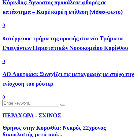
Κόρινθος: Άγνωστος προκάλεσε φθορές σε
κατάστημα – Καρέ καρέ η επίθεση (video-φωτο)
0
Kατέρρευσε τμήμα της οροφής στα νέα Τμήματα
Επειγόντων Περιστατικών Νοσοκομείου Κορίνθου
0
ΑΟ Λουτράκι: Συνεχίζει τις μεταγραφές με στόχο την
ενίσχυση του ρόστερ
0
Search
Search
for:
ΠΕΡΑΧΩΡΑ - ΣΧΙΝΟΣ
Θρήνος στην Κορινθία: Νεκρός 22χρονος
δικυκλιστής μετά από...