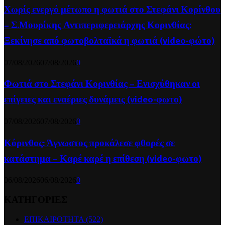
Χωρίς ενεργό μέτωπο η φωτιά στο Στεφάνι Κορίνθου
– Σ.Μουρίκης Αντιπεριφερειάρχης Κορινθίας:
Ξεκίνησε από φωτοβολταϊκά η φωτιά (video-φώτο)
07/08/2026
07/08/2026
0
Φωτιά στο Στεφάνι Κορινθίας – Ενισχύθηκαν οι
επίγειες και εναέριες δυνάμεις (video-φωτο)
07/08/2026
07/08/2026
0
Κόρινθος: Άγνωστος προκάλεσε φθορές σε
κατάστημα – Καρέ καρέ η επίθεση (video-φωτο)
06/08/2026
06/08/2026
0
ΚΑΤΗΓΟΡΙΕΣ
ΕΠΙΚΑΙΡΟΤΗΤΑ
(522)