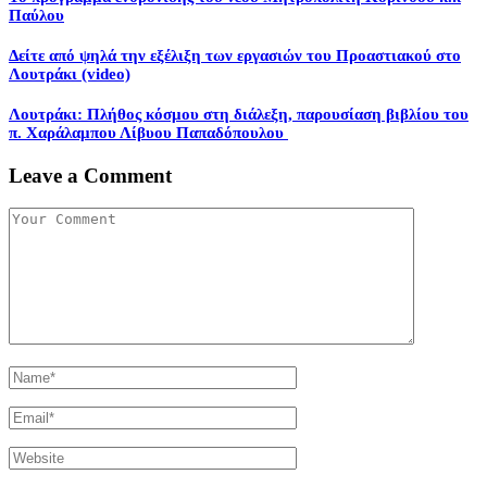
Παύλου
Δείτε από ψηλά την εξέλιξη των εργασιών του Προαστιακού στο
Λουτράκι (video)
Λουτράκι: Πλήθος κόσμου στη διάλεξη, παρουσίαση βιβλίου του
π. Χαράλαμπου Λίβυου Παπαδόπουλου
Leave a Comment