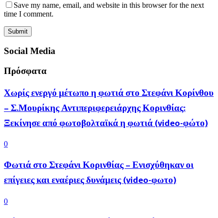
Save my name, email, and website in this browser for the next
time I comment.
Social Media
Πρόσφατα
Χωρίς ενεργό μέτωπο η φωτιά στο Στεφάνι Κορίνθου
– Σ.Μουρίκης Αντιπεριφερειάρχης Κορινθίας:
Ξεκίνησε από φωτοβολταϊκά η φωτιά (video-φώτο)
0
Φωτιά στο Στεφάνι Κορινθίας – Ενισχύθηκαν οι
επίγειες και εναέριες δυνάμεις (video-φωτο)
0