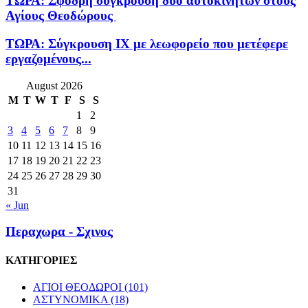
ΤΩΡΑ: Σφοδρή σύγκρουση δύο αυτοκινήτων στους
Αγίους Θεοδώρους
ΤΩΡΑ: Σύγκρουση ΙΧ με λεωφορείο που μετέφερε
εργαζομένους...
August 2026
M
T
W
T
F
S
S
1
2
3
4
5
6
7
8
9
10
11
12
13
14
15
16
17
18
19
20
21
22
23
24
25
26
27
28
29
30
31
« Jun
Περαχωρα - Σχινος
ΚΑΤΗΓΟΡΙΕΣ
ΑΓΙΟΙ ΘΕΟΔΩΡΟΙ
(101)
ΑΣΤΥΝΟΜΙΚΑ
(18)