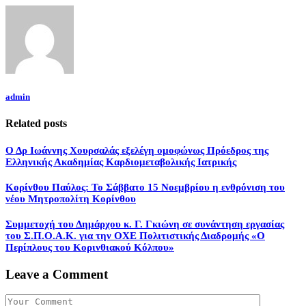
admin
Related posts
Ο Δρ Ιωάννης Χουρσαλάς εξελέγη ομοφώνως Πρόεδρος της
Ελληνικής Ακαδημίας Καρδιομεταβολικής Ιατρικής
Κορίνθου Παύλος: Το Σάββατο 15 Νοεμβρίου η ενθρόνιση του
νέου Μητροπολίτη Κορίνθου
Συμμετοχή του Δημάρχου κ. Γ. Γκιώνη σε συνάντηση εργασίας
του Σ.Π.Ο.Α.Κ. για την ΟΧΕ Πολιτιστικής Διαδρομής «Ο
Περίπλους του Κορινθιακού Κόλπου»
Leave a Comment