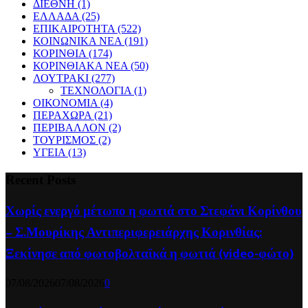
ΔΙΕΘΝΗ
(1)
ΕΛΛΑΔΑ
(25)
ΕΠΙΚΑΙΡΟΤΗΤΑ
(522)
ΚΟΙΝΩΝΙΚΑ ΝΕΑ
(191)
ΚΟΡΙΝΘΙΑ
(174)
ΚΟΡΙΝΘΙΑΚΑ ΝΕΑ
(50)
ΛΟΥΤΡΑΚΙ
(277)
ΤΕΧΝΟΛΟΓΙΑ
(1)
ΟΙΚΟΝΟΜΙΑ
(4)
ΠΕΡΑΧΩΡΑ
(21)
ΠΕΡΙΒΑΛΛΟΝ
(2)
ΤΟΥΡΙΣΜΟΣ
(2)
ΥΓΕΙΑ
(13)
Recent Posts
Χωρίς ενεργό μέτωπο η φωτιά στο Στεφάνι Κορίνθου
– Σ.Μουρίκης Αντιπεριφερειάρχης Κορινθίας:
Ξεκίνησε από φωτοβολταϊκά η φωτιά (video-φώτο)
07/08/2026
07/08/2026
0