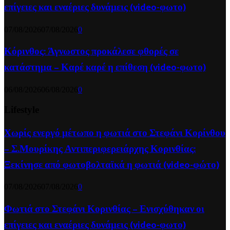
επίγειες και εναέριες δυνάμεις (video-φωτο)
07/08/2026
07/08/2026
0
Κόρινθος: Άγνωστος προκάλεσε φθορές σε
κατάστημα – Καρέ καρέ η επίθεση (video-φωτο)
06/08/2026
06/08/2026
0
Lifestyle
Χωρίς ενεργό μέτωπο η φωτιά στο Στεφάνι Κορίνθου
– Σ.Μουρίκης Αντιπεριφερειάρχης Κορινθίας:
Ξεκίνησε από φωτοβολταϊκά η φωτιά (video-φώτο)
07/08/2026
07/08/2026
0
Φωτιά στο Στεφάνι Κορινθίας – Ενισχύθηκαν οι
επίγειες και εναέριες δυνάμεις (video-φωτο)