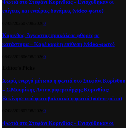
Φωτιά στο Στεφάνι Κορινθίας – Ενισχύθηκαν οι
επίγειες και εναέριες δυνάμεις (video-φωτο)
07/08/2026
07/08/2026
0
Κόρινθος: Άγνωστος προκάλεσε φθορές σε
κατάστημα – Καρέ καρέ η επίθεση (video-φωτο)
06/08/2026
06/08/2026
0
Editor's Picks
Χωρίς ενεργό μέτωπο η φωτιά στο Στεφάνι Κορίνθου
– Σ.Μουρίκης Αντιπεριφερειάρχης Κορινθίας:
Ξεκίνησε από φωτοβολταϊκά η φωτιά (video-φώτο)
07/08/2026
07/08/2026
0
Φωτιά στο Στεφάνι Κορινθίας – Ενισχύθηκαν οι