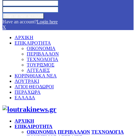
Have an account?
Login here
X
ΑΡΧΙΚΗ
ΕΠΙΚΑΙΡΟΤΗΤΑ
ΟΙΚΟΝΟΜΙΑ
ΠΕΡΙΒΑΛΛΟΝ
ΤΕΧΝΟΛΟΓΙΑ
ΤΟΥΡΙΣΜΟΣ
ΑΓΓΕΛΙΕΣ
ΚΟΡΙΝΘΙΑΚΑ ΝΕΑ
ΛΟΥΤΡΑΚΙ
ΑΓΙΟΙ ΘΕΟΔΩΡΟΙ
ΠΕΡΑΧΩΡΑ
ΕΛΛΑΔΑ
Facebook
Twitter
Instagram
Pinterest
Youtube
ΑΡΧΙΚΗ
ΕΠΙΚΑΙΡΟΤΗΤΑ
ΟΙΚΟΝΟΜΙΑ
ΠΕΡΙΒΑΛΛΟΝ
ΤΕΧΝΟΛΟΓΙΑ