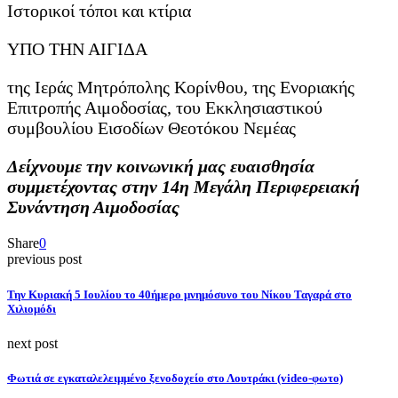
Ιστορικοί τόποι και κτίρια
ΥΠΟ ΤΗΝ ΑΙΓΙΔΑ
της Ιεράς Μητρόπολης Κορίνθου, της Ενοριακής
Επιτροπής Αιμοδοσίας, του Εκκλησιαστικού
συμβουλίου Εισοδίων Θεοτόκου Νεμέας
Δείχνουμε την κοινωνική μας ευαισθησία
συμμετέχοντας στην 14η Μεγάλη Περιφερειακή
Συνάντηση Αιμοδοσίας
Share
0
previous post
Την Κυριακή 5 Ιουλίου το 40ήμερο μνημόσυνο του Νίκου Ταγαρά στο
Χιλιομόδι
next post
Φωτιά σε εγκαταλελειμμένο ξενοδοχείο στο Λουτράκι (video-φωτο)