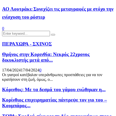
ΑΟ Λουτράκι: Συνεχίζει τις μεταγραφές με στόχο την
ενίσχυση του ρόστερ
0
Search
Search
for:
ΠΕΡΑΧΩΡΑ - ΣΧΙΝΟΣ
Θρήνος στην Κορινθία: Νεκρός 22χρονος
δικυκλιστής μετά από...
17/04/2024
17/04/2024
0
Οι γιατροί κατέβαλαν υπεράνθρωπες προσπάθειες για να τον
κρατήσουν στη ζωή, όμως, ο...
Κόρινθος: Με τα δεσμά του γάμου ενώθηκαν η...
Κορίνθιος επιχειρηματίας πάντρεψε τον γιο του –
Κουμπάρος...