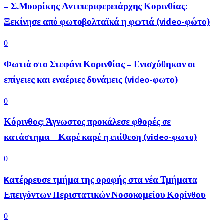
– Σ.Μουρίκης Αντιπεριφερειάρχης Κορινθίας:
Ξεκίνησε από φωτοβολταϊκά η φωτιά (video-φώτο)
0
Φωτιά στο Στεφάνι Κορινθίας – Ενισχύθηκαν οι
επίγειες και εναέριες δυνάμεις (video-φωτο)
0
Κόρινθος: Άγνωστος προκάλεσε φθορές σε
κατάστημα – Καρέ καρέ η επίθεση (video-φωτο)
0
Kατέρρευσε τμήμα της οροφής στα νέα Τμήματα
Επειγόντων Περιστατικών Νοσοκομείου Κορίνθου
0