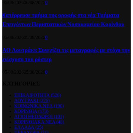
06/08/2026
06/08/2026
0
Kατέρρευσε τμήμα της οροφής στα νέα Τμήματα
Επειγόντων Περιστατικών Νοσοκομείου Κορίνθου
05/08/2026
05/08/2026
0
ΑΟ Λουτράκι: Συνεχίζει τις μεταγραφές με στόχο την
ενίσχυση του ρόστερ
05/08/2026
05/08/2026
0
ΚΑΤΗΓΟΡΙΕΣ
ΕΠΙΚΑΙΡΟΤΗΤΑ
(520)
ΛΟΥΤΡΑΚΙ
(276)
ΚΟΙΝΩΝΙΚΑ ΝΕΑ
(190)
ΚΟΡΙΝΘΙΑ
(173)
ΑΓΙΟΙ ΘΕΟΔΩΡΟΙ
(101)
ΚΟΡΙΝΘΙΑΚΑ ΝΕΑ
(48)
ΕΛΛΑΔΑ
(25)
ΠΕΡΑΧΩΡΑ
(21)