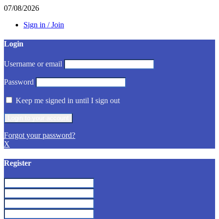
07/08/2026
Sign in / Join
Login
Username or email
Password
Keep me signed in until I sign out
Forgot your password?
X
Register