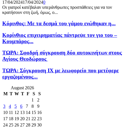
17/04/2024
17/04/2024
0
Οι γιατροί κατέβαλαν υπεράνθρωπες προσπάθειες για να τον
κρατήσουν στη ζωή, όμως, ο...
Κόρινθος: Με τα δεσμά του γάμου ενώθηκαν η...
Κορίνθιος επιχειρηματίας πάντρεψε τον γιο του –
Κουμπάρος...
ΤΩΡΑ: Σφοδρή σύγκρουση δύο αυτοκινήτων στους
Αγίους Θεοδώρους
ΤΩΡΑ: Σύγκρουση ΙΧ με λεωφορείο που μετέφερε
εργαζομένους...
August 2026
M
T
W
T
F
S
S
1
2
3
4
5
6
7
8
9
10
11
12
13
14
15
16
17
18
19
20
21
22
23
24
25
26
27
28
29
30