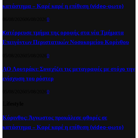
κατάστημα – Καρέ καρέ η επίθεση (video-φωτο)
06/08/2026
06/08/2026
0
Kατέρρευσε τμήμα της οροφής στα νέα Τμήματα
Επειγόντων Περιστατικών Νοσοκομείου Κορίνθου
05/08/2026
05/08/2026
0
ΑΟ Λουτράκι: Συνεχίζει τις μεταγραφές με στόχο την
ενίσχυση του ρόστερ
05/08/2026
05/08/2026
0
Lifestyle
Κόρινθος: Άγνωστος προκάλεσε φθορές σε
κατάστημα – Καρέ καρέ η επίθεση (video-φωτο)