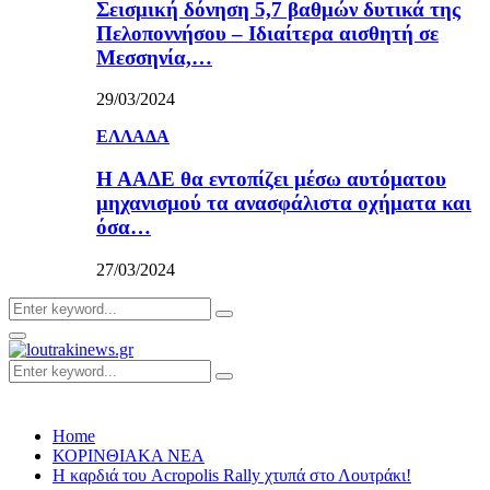
Σεισμική δόνηση 5,7 βαθμών δυτικά της
Πελοποννήσου – Ιδιαίτερα αισθητή σε
Μεσσηνία,…
29/03/2024
ΕΛΛΑΔΑ
Η ΑΑΔΕ θα εντοπίζει μέσω αυτόματου
μηχανισμού τα ανασφάλιστα οχήματα και
όσα…
27/03/2024
Search
Search
for:
Primary
Menu
Search
Search
for:
Home
ΚΟΡΙΝΘΙΑΚΑ ΝΕΑ
Η καρδιά του Acropolis Rally χτυπά στο Λουτράκι!