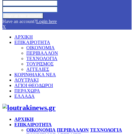
Have an account?
Login here
X
ΑΡΧΙΚΗ
ΕΠΙΚΑΙΡΟΤΗΤΑ
ΟΙΚΟΝΟΜΙΑ
ΠΕΡΙΒΑΛΛΟΝ
ΤΕΧΝΟΛΟΓΙΑ
ΤΟΥΡΙΣΜΟΣ
ΑΓΓΕΛΙΕΣ
ΚΟΡΙΝΘΙΑΚΑ ΝΕΑ
ΛΟΥΤΡΑΚΙ
ΑΓΙΟΙ ΘΕΟΔΩΡΟΙ
ΠΕΡΑΧΩΡΑ
ΕΛΛΑΔΑ
Facebook
Twitter
Instagram
Pinterest
Youtube
ΑΡΧΙΚΗ
ΕΠΙΚΑΙΡΟΤΗΤΑ
ΟΙΚΟΝΟΜΙΑ
ΠΕΡΙΒΑΛΛΟΝ
ΤΕΧΝΟΛΟΓΙΑ