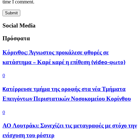
time I comment.
Social Media
Πρόσφατα
Κόρινθος: Άγνωστος προκάλεσε φθορές σε
κατάστημα – Καρέ καρέ η επίθεση (video-φωτο)
0
Kατέρρευσε τμήμα της οροφής στα νέα Τμήματα
Επειγόντων Περιστατικών Νοσοκομείου Κορίνθου
0
ΑΟ Λουτράκι: Συνεχίζει τις μεταγραφές με στόχο την
ενίσχυση του ρόστερ