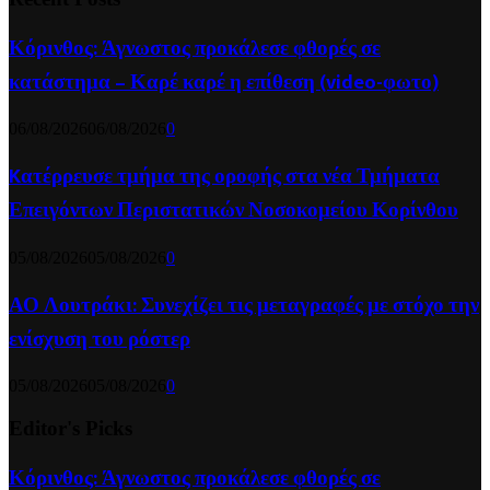
Κόρινθος: Άγνωστος προκάλεσε φθορές σε
κατάστημα – Καρέ καρέ η επίθεση (video-φωτο)
06/08/2026
06/08/2026
0
Kατέρρευσε τμήμα της οροφής στα νέα Τμήματα
Επειγόντων Περιστατικών Νοσοκομείου Κορίνθου
05/08/2026
05/08/2026
0
ΑΟ Λουτράκι: Συνεχίζει τις μεταγραφές με στόχο την
ενίσχυση του ρόστερ
05/08/2026
05/08/2026
0
Editor's Picks
Κόρινθος: Άγνωστος προκάλεσε φθορές σε