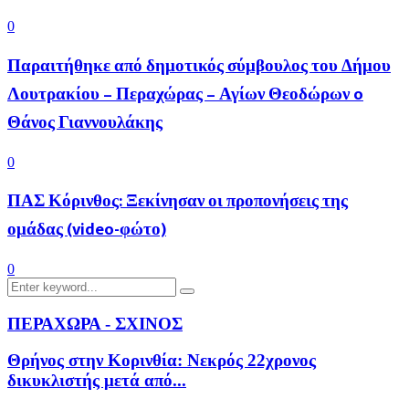
0
Παραιτήθηκε από δημοτικός σύμβουλος του Δήμου
Λουτρακίου – Περαχώρας – Αγίων Θεοδώρων o
Θάνος Γιαννουλάκης
0
ΠΑΣ Κόρινθος: Ξεκίνησαν οι προπονήσεις της
ομάδας (video-φώτο)
0
Search
Search
for:
ΠΕΡΑΧΩΡΑ - ΣΧΙΝΟΣ
Θρήνος στην Κορινθία: Νεκρός 22χρονος
δικυκλιστής μετά από...