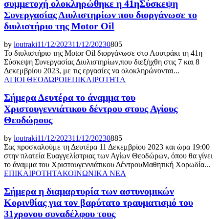
συμμετοχή ολοκληρώθηκε η 41ηΣύσκεψη
Συνεργασίας Διυλιστηρίων που διοργάνωσε το
διυλιστήριο της Motor Oil
by
loutraki
11/12/2023
11/12/2023
0
805
Το διυλιστήριο της Motor Oil διοργάνωσε στο Λουτράκι τη 41η
Σύσκεψη Συνεργασίας Διυλιστηρίων,που διεξήχθη στις 7 και 8
Δεκεμβρίου 2023, με τις εργασίες να ολοκληρώνονται...
ΑΓΙΟΙ ΘΕΟΔΩΡΟΙ
ΕΠΙΚΑΙΡΟΤΗΤΑ
Σήμερα Δευτέρα το άναμμα του
Χριστουγεννιάτικου δέντρου στους Αγίους
Θεοδώρους
by
loutraki
11/12/2023
11/12/2023
0
885
Σας προσκαλούμε τη Δευτέρα 11 Δεκεμβρίου 2023 και ώρα 19:00
στην πλατεία Ευαγγελίστριας των Αγίων Θεοδώρων, όπου θα γίνει
το άναμμα του Χριστουγεννιάτικου ΔέντρουΜαθητική Χορωδία...
ΕΠΙΚΑΙΡΟΤΗΤΑ
ΚΟΙΝΩΝΙΚΑ ΝΕΑ
Σήμερα η διαμαρτυρία των αστυνομικών
Κορινθίας για τον βαρύτατο τραυματισμό του
31χρονου συναδέλφου τους