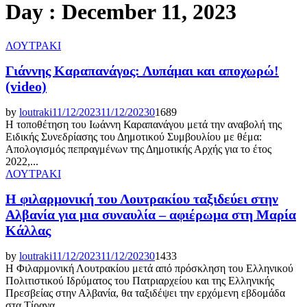
Day : December 11, 2023
ΛΟΥΤΡΑΚΙ
Γιάννης Καραπανάγος: Λυπάμαι και αποχωρώ!
(video)
by
loutraki
11/12/2023
11/12/2023
0
1689
Η τοποθέτηση του Ιωάννη Καραπανάγου μετά την αναβολή της
Ειδικής Συνεδρίασης του Δημοτικού Συμβουλίου με θέμα:
Απολογισμός πεπραγμένων της Δημοτικής Αρχής για το έτος
2022,...
ΛΟΥΤΡΑΚΙ
Η φιλαρμονική του Λουτρακίου ταξιδεύει στην
Αλβανία για μια συναυλία – αφιέρωμα στη Μαρία
Κάλλας
by
loutraki
11/12/2023
11/12/2023
0
1433
Η Φιλαρμονική Λουτρακίου μετά από πρόσκληση του Ελληνικού
Πολιτιστικού Ιδρύματος του Πατριαρχείου και της Ελληνικής
Πρεσβείας στην Αλβανία, θα ταξιδέψει την ερχόμενη εβδομάδα
στα Τίρανα...