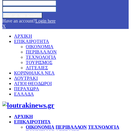
Have an account?
Login here
X
ΑΡΧΙΚΗ
ΕΠΙΚΑΙΡΟΤΗΤΑ
ΟΙΚΟΝΟΜΙΑ
ΠΕΡΙΒΑΛΛΟΝ
ΤΕΧΝΟΛΟΓΙΑ
ΤΟΥΡΙΣΜΟΣ
ΑΓΓΕΛΙΕΣ
ΚΟΡΙΝΘΙΑΚΑ ΝΕΑ
ΛΟΥΤΡΑΚΙ
ΑΓΙΟΙ ΘΕΟΔΩΡΟΙ
ΠΕΡΑΧΩΡΑ
ΕΛΛΑΔΑ
Facebook
Twitter
Instagram
Pinterest
Youtube
ΑΡΧΙΚΗ
ΕΠΙΚΑΙΡΟΤΗΤΑ
ΟΙΚΟΝΟΜΙΑ
ΠΕΡΙΒΑΛΛΟΝ
ΤΕΧΝΟΛΟΓΙΑ