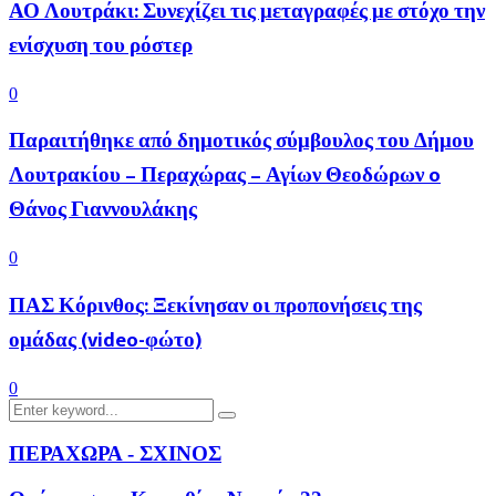
ΑΟ Λουτράκι: Συνεχίζει τις μεταγραφές με στόχο την
ενίσχυση του ρόστερ
0
Παραιτήθηκε από δημοτικός σύμβουλος του Δήμου
Λουτρακίου – Περαχώρας – Αγίων Θεοδώρων o
Θάνος Γιαννουλάκης
0
ΠΑΣ Κόρινθος: Ξεκίνησαν οι προπονήσεις της
ομάδας (video-φώτο)
0
Search
Search
for:
ΠΕΡΑΧΩΡΑ - ΣΧΙΝΟΣ