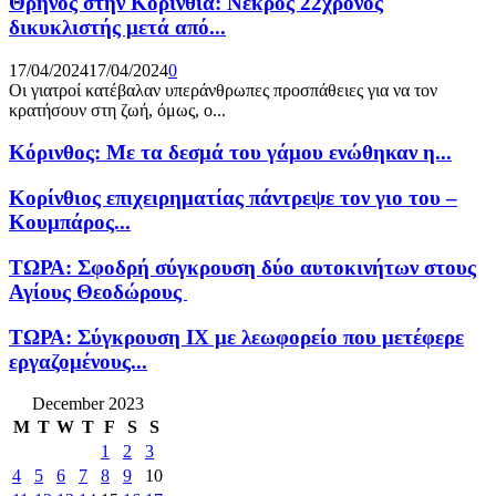
Θρήνος στην Κορινθία: Νεκρός 22χρονος
δικυκλιστής μετά από...
17/04/2024
17/04/2024
0
Οι γιατροί κατέβαλαν υπεράνθρωπες προσπάθειες για να τον
κρατήσουν στη ζωή, όμως, ο...
Κόρινθος: Με τα δεσμά του γάμου ενώθηκαν η...
Κορίνθιος επιχειρηματίας πάντρεψε τον γιο του –
Κουμπάρος...
ΤΩΡΑ: Σφοδρή σύγκρουση δύο αυτοκινήτων στους
Αγίους Θεοδώρους
ΤΩΡΑ: Σύγκρουση ΙΧ με λεωφορείο που μετέφερε
εργαζομένους...
December 2023
M
T
W
T
F
S
S
1
2
3
4
5
6
7
8
9
10