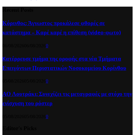
Recent Posts
Κόρινθος: Άγνωστος προκάλεσε φθορές σε
κατάστημα – Καρέ καρέ η επίθεση (video-φωτο)
06/08/2026
06/08/2026
0
Kατέρρευσε τμήμα της οροφής στα νέα Τμήματα
Επειγόντων Περιστατικών Νοσοκομείου Κορίνθου
05/08/2026
05/08/2026
0
ΑΟ Λουτράκι: Συνεχίζει τις μεταγραφές με στόχο την
ενίσχυση του ρόστερ
05/08/2026
05/08/2026
0
Editor's Picks