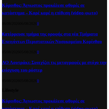
Κόρινθος: Άγνωστος προκάλεσε φθορές σε
κατάστημα – Καρέ καρέ η επίθεση (video-φωτο)
06/08/2026
06/08/2026
0
Kατέρρευσε τμήμα της οροφής στα νέα Τμήματα
Επειγόντων Περιστατικών Νοσοκομείου Κορίνθου
05/08/2026
05/08/2026
0
ΑΟ Λουτράκι: Συνεχίζει τις μεταγραφές με στόχο την
ενίσχυση του ρόστερ
05/08/2026
05/08/2026
0
Lifestyle
Κόρινθος: Άγνωστος προκάλεσε φθορές σε
κατάστημα – Καρέ καρέ η επίθεση (video-φωτο)