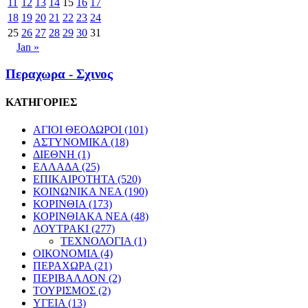
11
12
13
14
15
16
17
18
19
20
21
22
23
24
25
26
27
28
29
30
31
Jan »
Περαχωρα - Σχινος
ΚΑΤΗΓΟΡΙΕΣ
ΑΓΙΟΙ ΘΕΟΔΩΡΟΙ
(101)
ΑΣΤΥΝΟΜΙΚΑ
(18)
ΔΙΕΘΝΗ
(1)
ΕΛΛΑΔΑ
(25)
ΕΠΙΚΑΙΡΟΤΗΤΑ
(520)
ΚΟΙΝΩΝΙΚΑ ΝΕΑ
(190)
ΚΟΡΙΝΘΙΑ
(173)
ΚΟΡΙΝΘΙΑΚΑ ΝΕΑ
(48)
ΛΟΥΤΡΑΚΙ
(277)
ΤΕΧΝΟΛΟΓΙΑ
(1)
ΟΙΚΟΝΟΜΙΑ
(4)
ΠΕΡΑΧΩΡΑ
(21)
ΠΕΡΙΒΑΛΛΟΝ
(2)
ΤΟΥΡΙΣΜΟΣ
(2)
ΥΓΕΙΑ
(13)