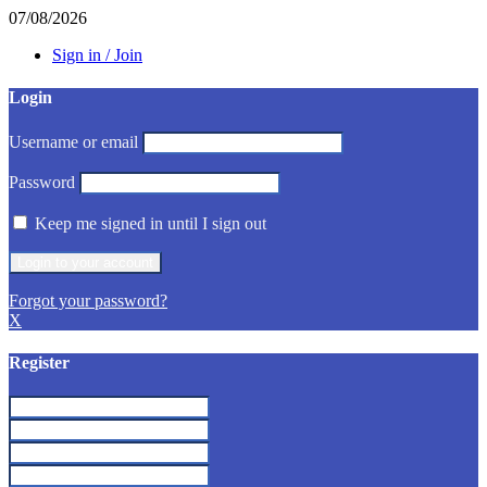
07/08/2026
Sign in / Join
Login
Username or email
Password
Keep me signed in until I sign out
Forgot your password?
X
Register