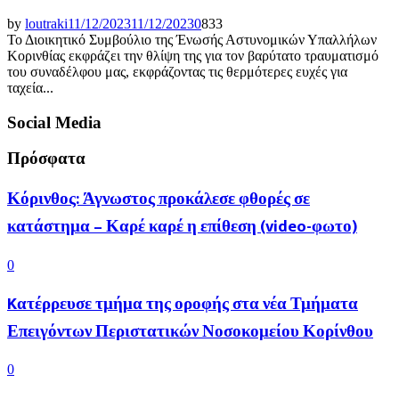
by
loutraki
11/12/2023
11/12/2023
0
833
Το Διοικητικό Συμβούλιο της Ένωσής Αστυνομικών Υπαλλήλων
Κορινθίας εκφράζει την θλίψη της για τον βαρύτατο τραυματισμό
του συναδέλφου μας, εκφράζοντας τις θερμότερες ευχές για
ταχεία...
Social Media
Πρόσφατα
Κόρινθος: Άγνωστος προκάλεσε φθορές σε
κατάστημα – Καρέ καρέ η επίθεση (video-φωτο)
0
Kατέρρευσε τμήμα της οροφής στα νέα Τμήματα
Επειγόντων Περιστατικών Νοσοκομείου Κορίνθου
0