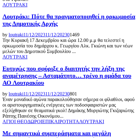
ΛΟΥΤΡΑΚΙ
Λουτράκι: Πότε θα πραγματοποιηθεί η ορκωμοσία
της Δημοτικής Αρχής
by
loutraki
11/12/2023
11/12/2023
0
1469
Την Κυριακή 17 Δεκεμβρίου και ώρα 12.00 μ.μ θα τελεστεί η
ορκωμοσία του δημάρχου κ. Γεωργίου Αλκ. Γκιώνη και των νέων
μελών του Δημοτικού Συμβουλίου ...
ΛΟΥΤΡΑΚΙ
Ευτυχώς που σφύριξε ο διαιτητής την λήξη της
αναμέτρησης – Ασταμάτητο… τρένο η ομάδα του
ΑΟ Λουτρακίου
by
loutraki
11/12/2023
11/12/2023
0
801
Έναν μοναδικό αγώνα παρακολούθησαν σήμερα οι φίλαθλοι, αφού
οι αριστουργηματικές ενέργειες των ποδοσφαιριστών μας
εξελίχθηκαν σε θεαματικά γκολ! Δημάκης Μυργιώτης Γκιζαριώτης
Ράπτης Παινέσης Οικονόμου...
ΑΓΙΟΙ ΘΕΟΔΩΡΟΙ
ΕΠΙΚΑΙΡΟΤΗΤΑ
ΛΟΥΤΡΑΚΙ
Με σημαντικά συμπεράσματα και μεγάλη