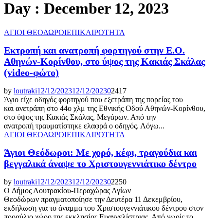
Day : December 12, 2023
ΑΓΙΟΙ ΘΕΟΔΩΡΟΙ
ΕΠΙΚΑΙΡΟΤΗΤΑ
Εκτροπή και ανατροπή φορτηγού στην Ε.Ο.
Αθηνών-Κορίνθου, στο ύψος της Κακιάς Σκάλας
(video-φώτο)
by
loutraki
12/12/2023
12/12/2023
0
2417
Άγιο είχε οδηγός φορτηγού που εξετράπη της πορείας του
και ανετράπη στο 44ο χλμ της Εθνικής Οδού Αθηνών-Κορίνθου,
στο ύψος της Κακιάς Σκάλας, Μεγάρων. Από την
ανατροπή τραυματίστηκε ελαφρά o οδηγός. Λόγω...
ΑΓΙΟΙ ΘΕΟΔΩΡΟΙ
ΕΠΙΚΑΙΡΟΤΗΤΑ
Άγιοι Θεόδωροι: Με χορό, κέφι, τραγούδια και
βεγγαλικά άναψε το Χριστουγεννιάτικο δέντρο
by
loutraki
12/12/2023
12/12/2023
0
2250
Ο Δήμος Λουτρακίου-Περαχώρας Αγίων
Θεοδώρων πραγματοποίησε την Δευτέρα 11 Δεκεμβρίου,
εκδήλωση για το άναμμα του Χριστουγεννιάτικου δέντρου στον
προαύλιο χώρο της εκκλησίας Ευαγγελίστριας. Από νωρίς το