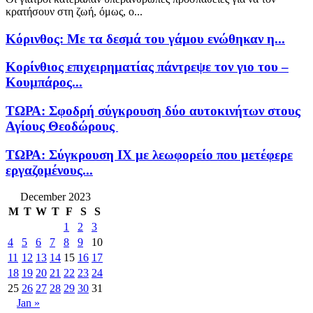
κρατήσουν στη ζωή, όμως, ο...
Κόρινθος: Με τα δεσμά του γάμου ενώθηκαν η...
Κορίνθιος επιχειρηματίας πάντρεψε τον γιο του –
Κουμπάρος...
ΤΩΡΑ: Σφοδρή σύγκρουση δύο αυτοκινήτων στους
Αγίους Θεοδώρους
ΤΩΡΑ: Σύγκρουση ΙΧ με λεωφορείο που μετέφερε
εργαζομένους...
December 2023
M
T
W
T
F
S
S
1
2
3
4
5
6
7
8
9
10
11
12
13
14
15
16
17
18
19
20
21
22
23
24
25
26
27
28
29
30
31
Jan »