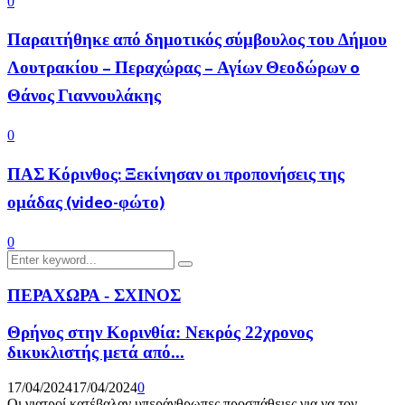
0
Παραιτήθηκε από δημοτικός σύμβουλος του Δήμου
Λουτρακίου – Περαχώρας – Αγίων Θεοδώρων o
Θάνος Γιαννουλάκης
0
ΠΑΣ Κόρινθος: Ξεκίνησαν οι προπονήσεις της
ομάδας (video-φώτο)
0
Search
Search
for:
ΠΕΡΑΧΩΡΑ - ΣΧΙΝΟΣ
Θρήνος στην Κορινθία: Νεκρός 22χρονος
δικυκλιστής μετά από...
17/04/2024
17/04/2024
0
Οι γιατροί κατέβαλαν υπεράνθρωπες προσπάθειες για να τον