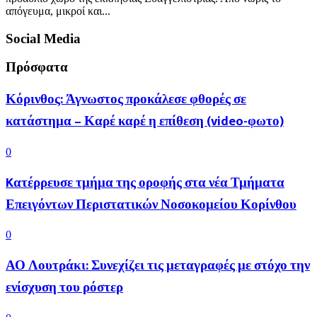
απόγευμα, μικροί και...
Social Media
Πρόσφατα
Κόρινθος: Άγνωστος προκάλεσε φθορές σε
κατάστημα – Καρέ καρέ η επίθεση (video-φωτο)
0
Kατέρρευσε τμήμα της οροφής στα νέα Τμήματα
Επειγόντων Περιστατικών Νοσοκομείου Κορίνθου
0
ΑΟ Λουτράκι: Συνεχίζει τις μεταγραφές με στόχο την
ενίσχυση του ρόστερ