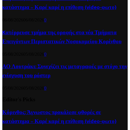
κατάστημα – Καρέ καρέ η επίθεση (video-φωτο)
06/08/2026
06/08/2026
0
Kατέρρευσε τμήμα της οροφής στα νέα Τμήματα
Επειγόντων Περιστατικών Νοσοκομείου Κορίνθου
05/08/2026
05/08/2026
0
ΑΟ Λουτράκι: Συνεχίζει τις μεταγραφές με στόχο την
ενίσχυση του ρόστερ
05/08/2026
05/08/2026
0
Editor's Picks
Κόρινθος: Άγνωστος προκάλεσε φθορές σε
κατάστημα – Καρέ καρέ η επίθεση (video-φωτο)