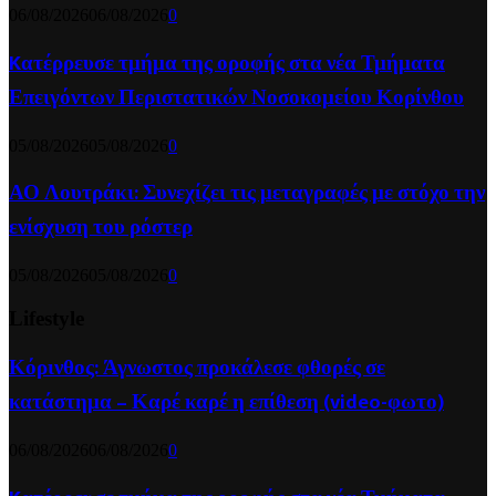
06/08/2026
06/08/2026
0
Kατέρρευσε τμήμα της οροφής στα νέα Τμήματα
Επειγόντων Περιστατικών Νοσοκομείου Κορίνθου
05/08/2026
05/08/2026
0
ΑΟ Λουτράκι: Συνεχίζει τις μεταγραφές με στόχο την
ενίσχυση του ρόστερ
05/08/2026
05/08/2026
0
Lifestyle
Κόρινθος: Άγνωστος προκάλεσε φθορές σε
κατάστημα – Καρέ καρέ η επίθεση (video-φωτο)
06/08/2026
06/08/2026
0