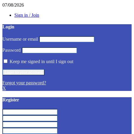
07/08/2026
Sign in / Join
Login
Username or email
Password
Keep me signed in until I sign out
Forgot your password?
X
Register