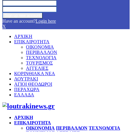
Have an account?
Login here
X
ΑΡΧΙΚΗ
ΕΠΙΚΑΙΡΟΤΗΤΑ
ΟΙΚΟΝΟΜΙΑ
ΠΕΡΙΒΑΛΛΟΝ
ΤΕΧΝΟΛΟΓΙΑ
ΤΟΥΡΙΣΜΟΣ
ΑΓΓΕΛΙΕΣ
ΚΟΡΙΝΘΙΑΚΑ ΝΕΑ
ΛΟΥΤΡΑΚΙ
ΑΓΙΟΙ ΘΕΟΔΩΡΟΙ
ΠΕΡΑΧΩΡΑ
ΕΛΛΑΔΑ
Facebook
Twitter
Instagram
Pinterest
Youtube
ΑΡΧΙΚΗ
ΕΠΙΚΑΙΡΟΤΗΤΑ
ΟΙΚΟΝΟΜΙΑ
ΠΕΡΙΒΑΛΛΟΝ
ΤΕΧΝΟΛΟΓΙΑ