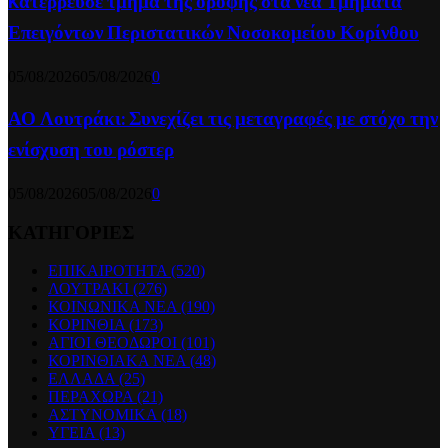
Kατέρρευσε τμήμα της οροφής στα νέα Τμήματα
Επειγόντων Περιστατικών Νοσοκομείου Κορίνθου
05/08/2026
05/08/2026
0
ΑΟ Λουτράκι: Συνεχίζει τις μεταγραφές με στόχο την
ενίσχυση του ρόστερ
05/08/2026
05/08/2026
0
ΚΑΤΗΓΟΡΙΕΣ
ΕΠΙΚΑΙΡΟΤΗΤΑ
(520)
ΛΟΥΤΡΑΚΙ
(276)
ΚΟΙΝΩΝΙΚΑ ΝΕΑ
(190)
ΚΟΡΙΝΘΙΑ
(173)
ΑΓΙΟΙ ΘΕΟΔΩΡΟΙ
(101)
ΚΟΡΙΝΘΙΑΚΑ ΝΕΑ
(48)
ΕΛΛΑΔΑ
(25)
ΠΕΡΑΧΩΡΑ
(21)
ΑΣΤΥΝΟΜΙΚΑ
(18)
ΥΓΕΙΑ
(13)