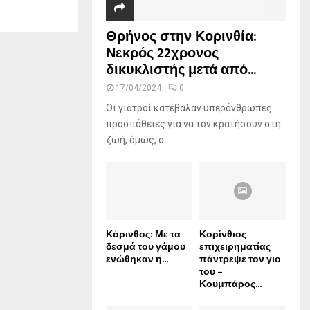
Θρήνος στην Κορινθία:
Νεκρός 22χρονος
δικυκλιστής μετά από...
17/04/2024
0
Οι γιατροί κατέβαλαν υπεράνθρωπες
προσπάθειες για να τον κρατήσουν στη
ζωή, όμως, ο...
Κόρινθος: Με τα
Κορίνθιος
δεσμά του γάμου
επιχειρηματίας
ενώθηκαν η...
πάντρεψε τον γιο
του –
Κουμπάρος...