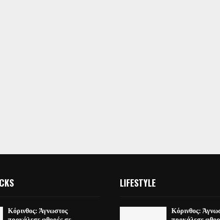
ICKS
LIFESTYLE
Κόρινθος: Άγνωστος
Κόρινθος: Άγνω
προκάλεσε φθορές σε
προκάλεσε φθορ