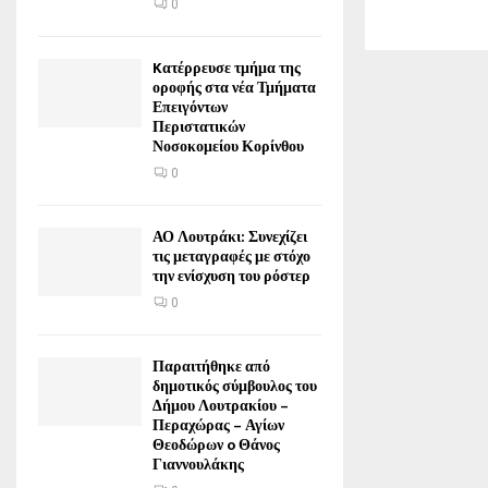
0
Kατέρρευσε τμήμα της
οροφής στα νέα Τμήματα
Επειγόντων
Περιστατικών
Νοσοκομείου Κορίνθου
0
ΑΟ Λουτράκι: Συνεχίζει
τις μεταγραφές με στόχο
την ενίσχυση του ρόστερ
0
Παραιτήθηκε από
δημοτικός σύμβουλος του
Δήμου Λουτρακίου –
Περαχώρας – Αγίων
Θεοδώρων o Θάνος
Γιαννουλάκης