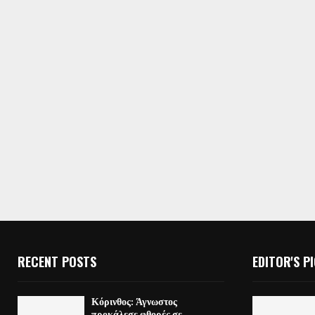
RECENT POSTS
EDITOR'S P
Κόρινθος: Άγνωστος
προκάλεσε φθορές σε