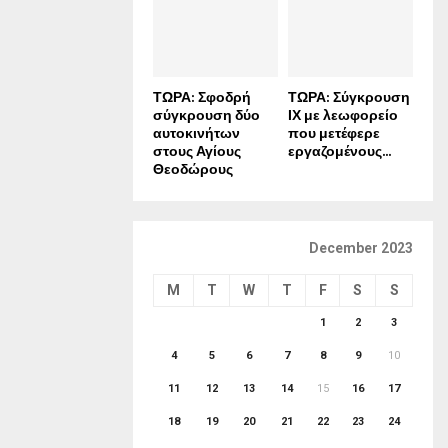
ΤΩΡΑ: Σφοδρή
ΤΩΡΑ: Σύγκρουση
σύγκρουση δύο
ΙΧ με λεωφορείο
αυτοκινήτων
που μετέφερε
στους Αγίους
εργαζομένους...
Θεοδώρους
December 2023
M
T
W
T
F
S
S
1
2
3
4
5
6
7
8
9
10
11
12
13
14
15
16
17
18
19
20
21
22
23
24