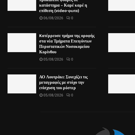
κατάστημα – Καρέ καρέ η
επίθεση (video-φωτο)
06/08/2026
0
Kατέρρευσε τμήμα της οροφής
στα νέα Τμήματα Επειγόντων
Περιστατικών Νοσοκομείου
Κορίνθου
05/08/2026
0
ΑΟ Λουτράκι: Συνεχίζει τις
μεταγραφές με στόχο την
ενίσχυση του ρόστερ
05/08/2026
0