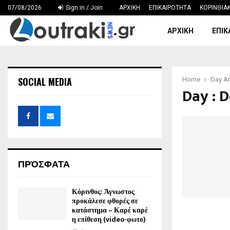
07/08/2026
Sign in / Join
ΑΡΧΙΚΗ
ΕΠΙΚΑΙΡΟΤΗΤΑ
ΚΟΡΙΝΘΙΑ
ΑΡΧΙΚΗ
ΕΠΙΚ
SOCIAL MEDIA
Home
Day Ar
Day : 
ΠΡΌΣΦΑΤΑ
Κόρινθος: Άγνωστος
προκάλεσε φθορές σε
κατάστημα – Καρέ καρέ
η επίθεση (video-φωτο)