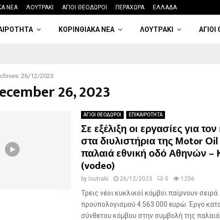
ΚΑ ΝΕΑ
ΛΟΥΤΡΑΚΙ
ΑΓΙΟΙ ΘΕΟΔΩΡΟΙ
ΠΕΡΑΧΩΡΑ
ΕΛΛΑΔΑ
ΑΙΡΟΤΗΤΑ
ΚΟΡΙΝΘΙΑΚΑ ΝΕΑ
ΛΟΥΤΡΑΚΙ
ΑΓΙΟΙ
chives: 26/12/2023
December 26, 2023
ΑΓΙΟΙ ΘΕΟΔΩΡΟΙ
ΕΠΙΚΑΙΡΟΤΗΤΑ
Σε εξέλιξη οι εργασίες για τον
στα διυλιστήρια της Μotor Οil
παλαιά εθνική οδό Αθηνών – 
(vodeo)
by
loutraki
26/12/2023
0
1256
Τρεις νέοι κυκλικοί κόμβοι παίρνουν σειρά
προϋπολογισμού 4.563.000 ευρώ. Έργο κατ
σύνθετου κόμβου στην συμβολή της παλαιάς